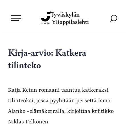
Siirry
Jyväskylän
suoraan
Siirry
Ylioppilaslehti
sisältöön
hakusivul
Kirja-arvio: Katkera
tilinteko
Katja Ketun romaani taantuu katkeraksi
tilinteoksi, jossa pyyhitään persettä Ismo
Alanko -elämäkerralla, kirjoittaa kriitikko
Niklas Pelkonen.