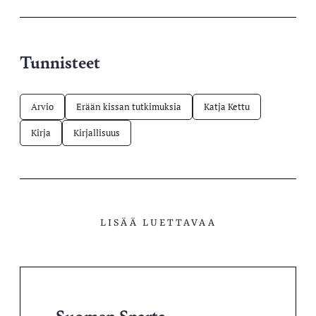
palvelussa
Tunnisteet
Arvio
Erään kissan tutkimuksia
Katja Kettu
Kirja
Kirjallisuus
LISÄÄ LUETTAVAA
Suomen Sparta