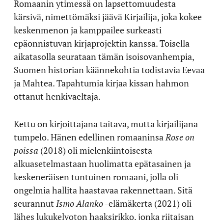
Romaanin ytimessä on lapsettomuudesta
kärsivä, nimettömäksi jäävä Kirjailija, joka kokee
keskenmenon ja kamppailee surkeasti
epäonnistuvan kirjaprojektin kanssa. Toisella
aikatasolla seurataan tämän isoisovanhempia,
Suomen historian käännekohtia todistavia Eevaa
ja Mahtea. Tapahtumia kirjaa kissan hahmon
ottanut henkivaeltaja.
Kettu on kirjoittajana taitava, mutta kirjailijana
tumpelo. Hänen edellinen romaaninsa
Rose on
poissa
(2018) oli mielenkiintoisesta
alkuasetelmastaan huolimatta epätasainen ja
keskeneräisen tuntuinen romaani, jolla oli
ongelmia hallita haastavaa rakennettaan. Sitä
seurannut
Ismo Alanko
-elämäkerta (2021) oli
lähes lukukelvoton haaksirikko, jonka riitaisan