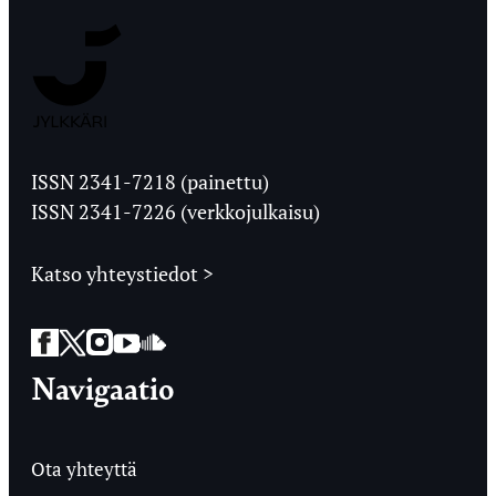
Jyväskylän
Ylioppilaslehti
ISSN 2341-7218 (painettu)
ISSN 2341-7226 (verkkojulkaisu)
Katso yhteystiedot >
Facebook
Twitter
Instagram
YouTube
SoundCloud
Navigaatio
Ota yhteyttä