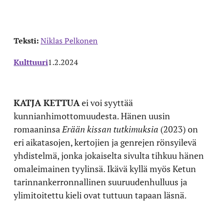
Teksti:
Niklas Pelkonen
Kulttuuri
1.2.2024
KATJA KETTUA
ei voi syyttää
kunnianhimottomuudesta. Hänen uusin
romaaninsa
Erään kissan tutkimuksia
(2023) on
eri aikatasojen, kertojien ja genrejen rönsyilevä
yhdistelmä, jonka jokaiselta sivulta tihkuu hänen
omaleimainen tyylinsä. Ikävä kyllä myös Ketun
tarinnankerronnallinen suuruudenhulluus ja
ylimitoitettu kieli ovat tuttuun tapaan läsnä.