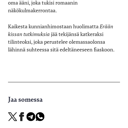
oma ääni, joka tukisi romaanin
näkökulmakerrontaa.
Kaikesta kunnianhimostaan huolimatta
Erään
kissan tutkimuksia
jää tekijänsä katkeraksi
tilinteoksi, joka perustelee olemassaolonsa
lähinnä suhteessa sitä edeltäneeseen fiaskoon.
Jaa somessa
Jaa
Jaa
Jaa
Jaa
X-
Facebookissa
Telegramissa
WhatsAppissa