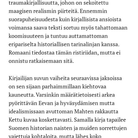
traumakirjallisuutta, johon on sekoitettu
maagisen realismin piirteitä. Ennemmin
suorapuheisuudesta kuin kirjallisista ansioista
voimansa saava teksti sortuu myös tahattomaan
koomisuuteen ja tuntuu auttamattoman
eripariselta historiallisen tarinalinjan kanssa.
Romaani tiedostaa tämän ristiriidan, mutta ei
onnistu ratkaisemaan sitä.
Kirjailijan suvun vaiheita seuraavissa jaksoissa
on sen sijaan parhaimmillaan kiehtovaa
kauneutta. Varsinkin määrätietoisesti arkea
pyörittävän Eevan ja hyväsydämisen mutta
idealismissaan avuttoman Mahten rakkautta
Kettu kuvaa koskettavasti. Samalla kirja tapailee
Suomen historian naisten ja muiden sorrettujen
vaiettuja kohtaloita, mutta lähes koko