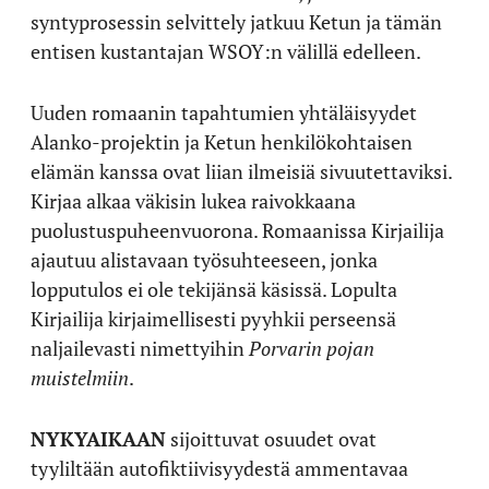
syntyprosessin selvittely jatkuu Ketun ja tämän
entisen kustantajan WSOY:n välillä edelleen.
Uuden romaanin tapahtumien yhtäläisyydet
Alanko-projektin ja Ketun henkilökohtaisen
elämän kanssa ovat liian ilmeisiä sivuutettaviksi.
Kirjaa alkaa väkisin lukea raivokkaana
puolustuspuheenvuorona. Romaanissa Kirjailija
ajautuu alistavaan työsuhteeseen, jonka
lopputulos ei ole tekijänsä käsissä. Lopulta
Kirjailija kirjaimellisesti pyyhkii perseensä
naljailevasti nimettyihin
Porvarin pojan
muistelmiin
.
NYKYAIKAAN
sijoittuvat osuudet ovat
tyyliltään autofiktiivisyydestä ammentavaa