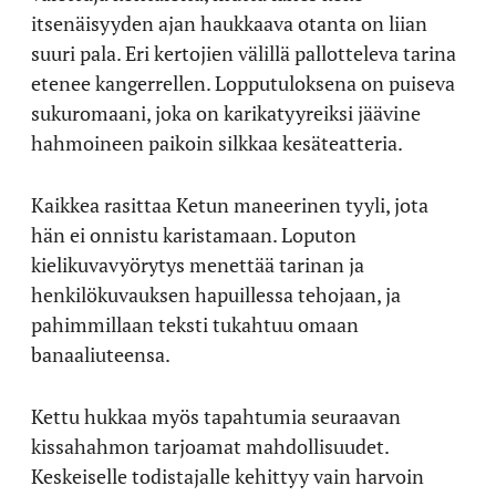
itsenäisyyden ajan haukkaava otanta on liian
suuri pala. Eri kertojien välillä pallotteleva tarina
etenee kangerrellen. Lopputuloksena on puiseva
sukuromaani, joka on karikatyyreiksi jäävine
hahmoineen paikoin silkkaa kesäteatteria.
Kaikkea rasittaa Ketun maneerinen tyyli, jota
hän ei onnistu karistamaan. Loputon
kielikuvavyörytys menettää tarinan ja
henkilökuvauksen hapuillessa tehojaan, ja
pahimmillaan teksti tukahtuu omaan
banaaliuteensa.
Kettu hukkaa myös tapahtumia seuraavan
kissahahmon tarjoamat mahdollisuudet.
Keskeiselle todistajalle kehittyy vain harvoin