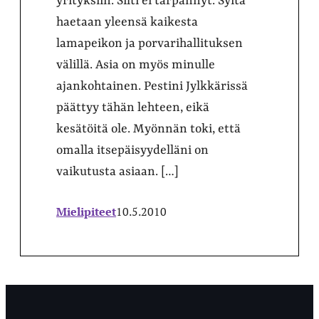
yrityksiin. Silti ei tärpännyt. Syitä
haetaan yleensä kaikesta
lamapeikon ja porvarihallituksen
välillä. Asia on myös minulle
ajankohtainen. Pestini Jylkkärissä
päättyy tähän lehteen, eikä
kesätöitä ole. Myönnän toki, että
omalla itsepäisyydelläni on
vaikutusta asiaan. […]
Mielipiteet
10.5.2010