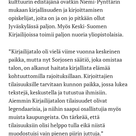
kulttuurin edistäjänä ovatkin Niemi-Pynttärin
mukaan kirjallisuuden ja kirjoittamisen
opiskelijat, joita on ja on jo pitkään ollut
Jyväskylässä paljon. Myös Keski-Suomen
Kirjailijoissa toimii paljon nuoria yliopistolaisia.
”Kirjailijatalo oli vielä viime vuonna keskeinen
paikka, mutta nyt Sorjosen säätiö, joka omistaa
talon, on alkanut haitata kirjallista elämää
kohtuuttomilla rajoituksillaan. Kirjoittajien
tilaisuuksille tarvitaan kunnon paikka, jossa lukea
tekstejä, keskustella ja tutustua ihmisiin.
Aiemmin Kirjailijatalon tilaisuudet olivat
legendaarisia, ja niihin saapui osallistujia myös
muista kaupungeista. On tärkeää, että
tilaisuuksiin olisi helppo tulla eikä niistä
muodostuisi vain pienen piirin juttuja.”