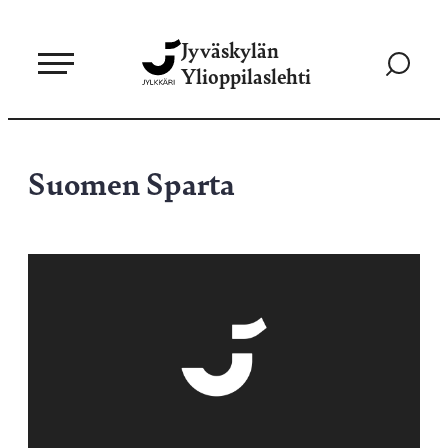
Siirry
Jyväskylän
suoraan
Siirry
Ylioppilaslehti
sisältöön
hakusivul
Suomen Sparta