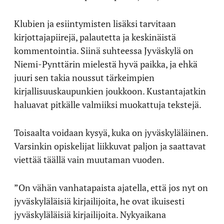
Klubien ja esiintymisten lisäksi tarvitaan
kirjottajapiirejä, palautetta ja keskinäistä
kommentointia. Siinä suhteessa Jyväskylä on
Niemi-Pynttärin mielestä hyvä paikka, ja ehkä
juuri sen takia noussut tärkeimpien
kirjallisuuskaupunkien joukkoon. Kustantajatkin
haluavat pitkälle valmiiksi muokattuja tekstejä.
Toisaalta voidaan kysyä, kuka on jyväskyläläinen.
Varsinkin opiskelijat liikkuvat paljon ja saattavat
viettää täällä vain muutaman vuoden.
”On vähän vanhatapaista ajatella, että jos nyt on
jyväskyläläisiä kirjailijoita, he ovat ikuisesti
jyväskyläläisiä kirjailijoita. Nykyaikana