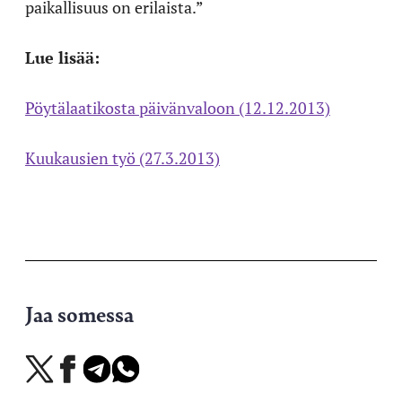
paikallisuus on erilaista.”
Lue lisää:
Pöytälaatikosta päivänvaloon (12.12.2013)
Kuukausien työ (27.3.2013)
Jaa somessa
Jaa
Jaa
Jaa
Jaa
X-
Facebookissa
Telegramissa
WhatsAppissa