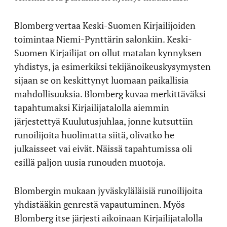
Blomberg vertaa Keski-Suomen Kirjailijoiden
toimintaa Niemi-Pynttärin salonkiin. Keski-
Suomen Kirjailijat on ollut matalan kynnyksen
yhdistys, ja esimerkiksi tekijänoikeuskysymysten
sijaan se on keskittynyt luomaan paikallisia
mahdollisuuksia. Blomberg kuvaa merkittäväksi
tapahtumaksi Kirjailijatalolla aiemmin
järjestettyä Kuulutusjuhlaa, jonne kutsuttiin
runoilijoita huolimatta siitä, olivatko he
julkaisseet vai eivät. Näissä tapahtumissa oli
esillä paljon uusia runouden muotoja.
Blombergin mukaan jyväskyläläisiä runoilijoita
yhdistääkin genrestä vapautuminen. Myös
Blomberg itse järjesti aikoinaan Kirjailijatalolla