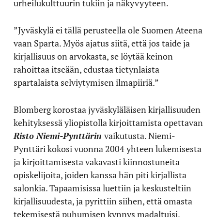
urheilukulttuurin tukiin ja näkyvyyteen.
”Jyväskylä ei tällä perusteella ole Suomen Ateena
vaan Sparta. Myös ajatus siitä, että jos taide ja
kirjallisuus on arvokasta, se löytää keinon
rahoittaa itseään, edustaa tietynlaista
spartalaista selviytymisen ilmapiiriä.”
Blomberg korostaa jyväskyläläisen kirjallisuuden
kehityksessä yliopistolla kirjoittamista opettavan
Risto Niemi-Pynttärin
vaikutusta. Niemi-
Pynttäri kokosi vuonna 2004 yhteen lukemisesta
ja kirjoittamisesta vakavasti kiinnostuneita
opiskelijoita, joiden kanssa hän piti kirjallista
salonkia. Tapaamisissa luettiin ja keskusteltiin
kirjallisuudesta, ja pyrittiin siihen, että omasta
tekemisestä puhumisen kynnys madaltuisi.