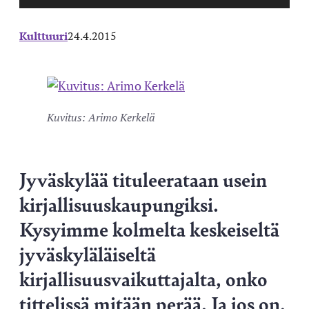
Kulttuuri
24.4.2015
Kuvitus: Arimo Kerkelä
Jyväskylää tituleerataan usein
kirjallisuuskaupungiksi.
Kysyimme kolmelta keskeiseltä
jyväskyläläiseltä
kirjallisuusvaikuttajalta, onko
tittelissä mitään perää. Ja jos on,