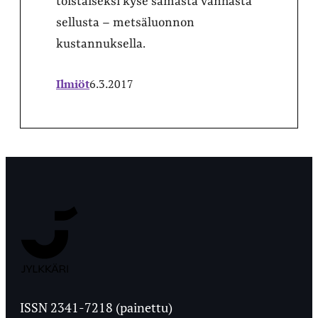
toistaiseksi kyse samasta vanhasta
sellusta – metsäluonnon
kustannuksella.
Ilmiöt
6.3.2017
Jyväskylän
Ylioppilaslehti
ISSN 2341-7218 (painettu)