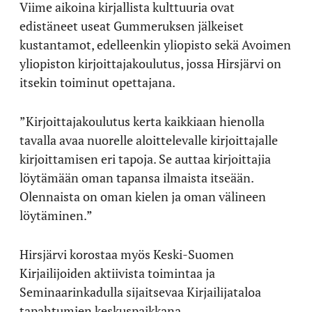
Viime aikoina kirjallista kulttuuria ovat
edistäneet useat Gummeruksen jälkeiset
kustantamot, edelleenkin yliopisto sekä Avoimen
yliopiston kirjoittajakoulutus, jossa Hirsjärvi on
itsekin toiminut opettajana.
”Kirjoittajakoulutus kerta kaikkiaan hienolla
tavalla avaa nuorelle aloittelevalle kirjoittajalle
kirjoittamisen eri tapoja. Se auttaa kirjoittajia
löytämään oman tapansa ilmaista itseään.
Olennaista on oman kielen ja oman välineen
löytäminen.”
Hirsjärvi korostaa myös Keski-Suomen
Kirjailijoiden aktiivista toimintaa ja
Seminaarinkadulla sijaitsevaa Kirjailijataloa
tapahtumien keskuspaikkana.