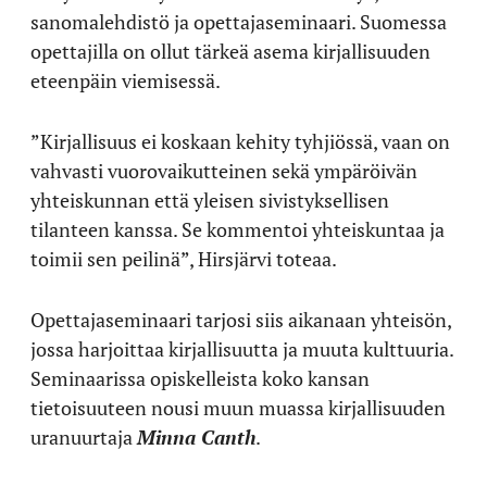
sanomalehdistö ja opettajaseminaari. Suomessa
opettajilla on ollut tärkeä asema kirjallisuuden
eteenpäin viemisessä.
”Kirjallisuus ei koskaan kehity tyhjiössä, vaan on
vahvasti vuorovaikutteinen sekä ympäröivän
yhteiskunnan että yleisen sivistyksellisen
tilanteen kanssa. Se kommentoi yhteiskuntaa ja
toimii sen peilinä”, Hirsjärvi toteaa.
Opettajaseminaari tarjosi siis aikanaan yhteisön,
jossa harjoittaa kirjallisuutta ja muuta kulttuuria.
Seminaarissa opiskelleista koko kansan
tietoisuuteen nousi muun muassa kirjallisuuden
uranuurtaja
Minna Canth
.