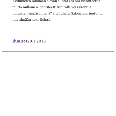
Äidinkielen sanotaan olevan elintärkeä osa identiteettiä,
mutta millainen identiteetti kuurolle voi rakentua
puhuvien ympäröimänä? Sitä Juhana Salonen on joutunut
miettimään koko ikänsä.
Ihmiset
29.1.2018