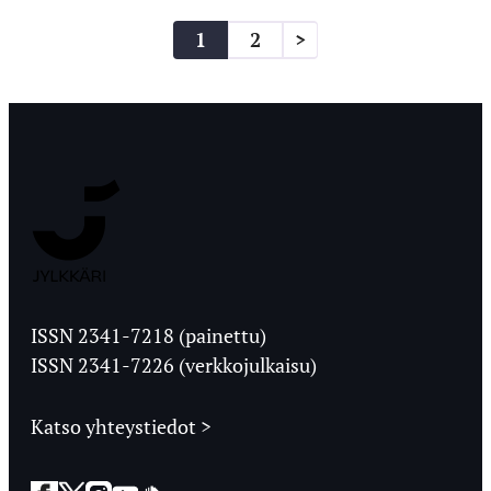
Artikkelien
1
2
>
sivutus
Jyväskylän
Ylioppilaslehti
ISSN 2341-7218 (painettu)
ISSN 2341-7226 (verkkojulkaisu)
Katso yhteystiedot >