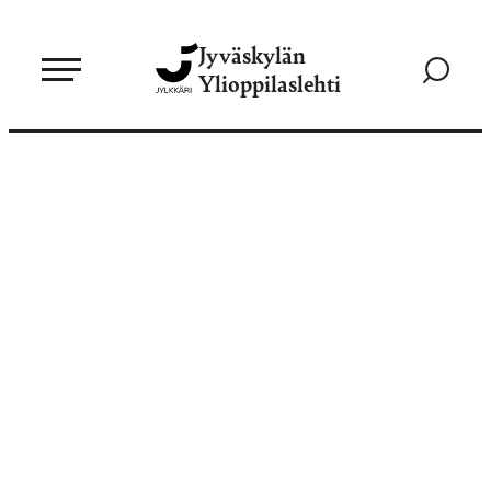
Siirry
Jyväskylän
suoraan
Siirry
Ylioppilaslehti
sisältöön
hakusivul