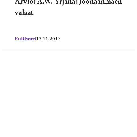
Arvio: A.W. Yrjänä: Joonaanmäen
valaat
Kulttuuri
13.11.2017