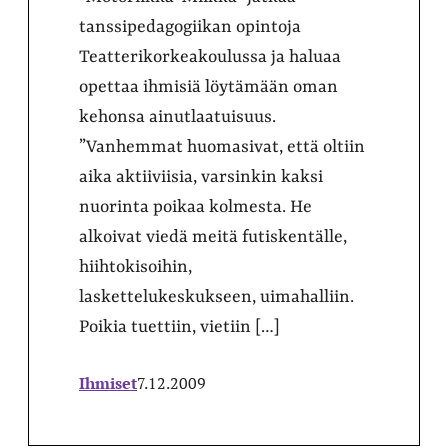
tanssipedagogiikan opintoja
Teatterikorkeakoulussa ja haluaa
opettaa ihmisiä löytämään oman
kehonsa ainutlaatuisuus.
”Vanhemmat huomasivat, että oltiin
aika aktiiviisia, varsinkin kaksi
nuorinta poikaa kolmesta. He
alkoivat viedä meitä futiskentälle,
hiihtokisoihin,
laskettelukeskukseen, uimahalliin.
Poikia tuettiin, vietiin […]
Ihmiset
7.12.2009