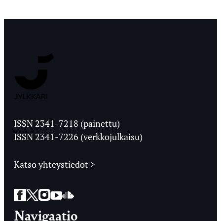
Jyväskylän
Ylioppilaslehti
ISSN 2341-7218 (painettu)
ISSN 2341-7226 (verkkojulkaisu)
Katso yhteystiedot >
Facebook
Twitter
Instagram
YouTube
SoundCloud
Navigaatio