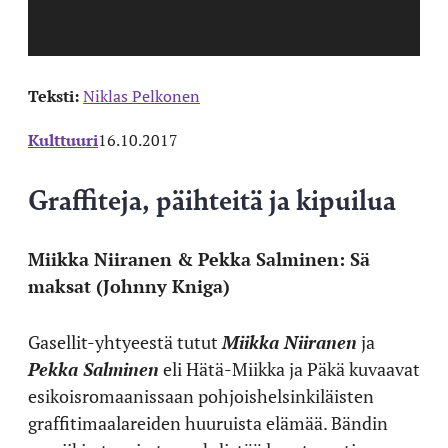
Teksti:
Niklas Pelkonen
Kulttuuri
16.10.2017
Graffiteja, päihteitä ja kipuilua
Miikka Niiranen & Pekka Salminen: Sä
maksat (Johnny Kniga)
Gasellit-yhtyeestä tutut
Miikka Niiranen
ja
Pekka Salminen
eli Hätä-Miikka ja Päkä kuvaavat
esikoisromaanissaan pohjoishelsinkiläisten
graffitimaalareiden huuruista elämää. Bändin