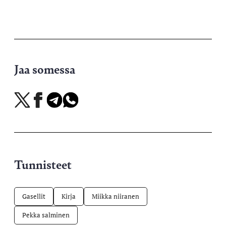
Jaa somessa
Jaa
Jaa
Jaa
Jaa
X-
Facebookissa
Telegramissa
WhatsAppissa
palvelussa
Tunnisteet
Gasellit
Kirja
Miikka niiranen
Pekka salminen