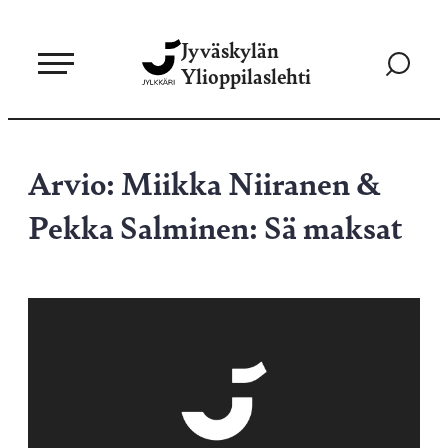
Siirry
Jyväskylän
suoraan
Siirry
Ylioppilaslehti
sisältöön
hakusivul
Arvio: Miikka Niiranen &
Pekka Salminen: Sä maksat