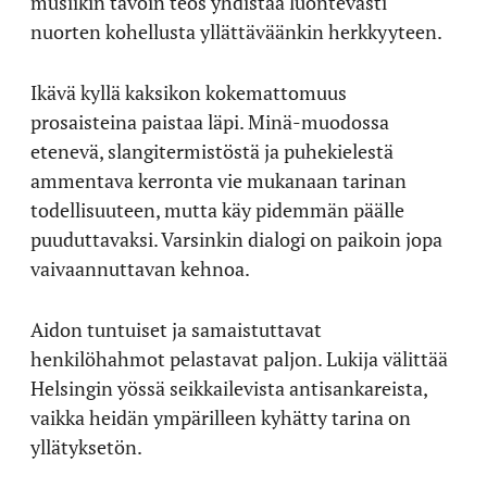
musiikin tavoin teos yhdistää luontevasti
nuorten kohellusta yllättäväänkin herkkyyteen.
Ikävä kyllä kaksikon kokemattomuus
prosaisteina paistaa läpi. Minä-muodossa
etenevä, slangitermistöstä ja puhekielestä
ammentava kerronta vie mukanaan tarinan
todellisuuteen, mutta käy pidemmän päälle
puuduttavaksi. Varsinkin dialogi on paikoin jopa
vaivaannuttavan kehnoa.
Aidon tuntuiset ja samaistuttavat
henkilöhahmot pelastavat paljon. Lukija välittää
Helsingin yössä seikkailevista antisankareista,
vaikka heidän ympärilleen kyhätty tarina on
yllätyksetön.