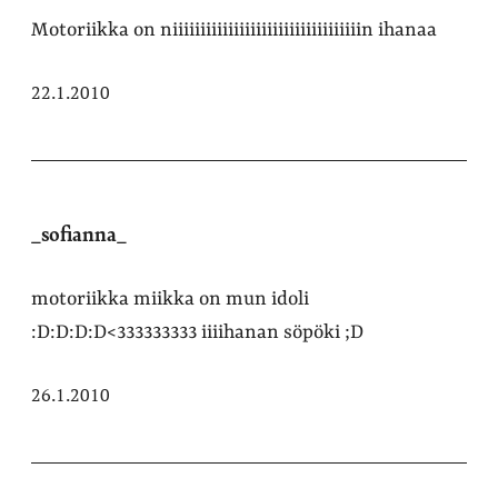
Motoriikka on niiiiiiiiiiiiiiiiiiiiiiiiiiiiiiiiiin ihanaa
22.1.2010
_sofianna_
motoriikka miikka on mun idoli
:D:D:D:D<333333333 iiiihanan söpöki ;D
26.1.2010