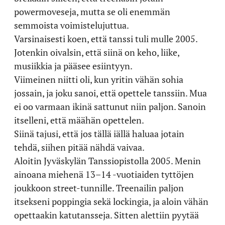
powermoveseja, mutta se oli enemmän
semmoista voimistelujuttua.
Varsinaisesti koen, että tanssi tuli mulle 2005.
Jotenkin oivalsin, että siinä on keho, liike,
musiikkia ja pääsee esiintyyn.
Viimeinen niitti oli, kun yritin vähän sohia
jossain, ja joku sanoi, että opettele tanssiin. Mua
ei oo varmaan ikinä sattunut niin paljon. Sanoin
itselleni, että määhän opettelen.
Siinä tajusi, että jos tällä iällä haluaa jotain
tehdä, siihen pitää nähdä vaivaa.
Aloitin Jyväskylän Tanssiopistolla 2005. Menin
ainoana miehenä 13–14 -vuotiaiden tyttöjen
joukkoon street-tunnille. Treenailin paljon
itsekseni poppingia sekä lockingia, ja aloin vähän
opettaakin katutansseja. Sitten alettiin pyytää