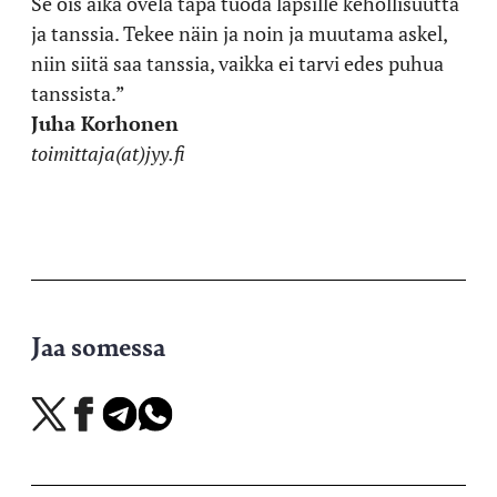
Se ois aika ovela tapa tuoda lapsille kehollisuutta
ja tanssia. Tekee näin ja noin ja muutama askel,
niin siitä saa tanssia, vaikka ei tarvi edes puhua
tanssista.”
Juha Korhonen
toimittaja(at)jyy.fi
Jaa somessa
Jaa
Jaa
Jaa
Jaa
X-
Facebookissa
Telegramissa
WhatsAppissa
palvelussa