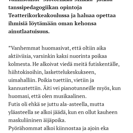
tanssipedagogiikan opintoja
Teatterikorkeakoulussa ja haluaa opettaa
ihmisiä löytämään oman kehonsa
ainutlaatuisuus.
”Vanhemmat huomasivat, että oltiin aika
aktiiviisia, varsinkin kaksi nuorinta poikaa
kolmesta. He alkoivat viedä meitä futiskentälle,
hiihtokisoihin, laskettelukeskukseen,
uimahalliin. Poikia tuettiin, vietiin ja
kannustettiin. Äiti vei pianotunneille myös, kun
huomasi, että olen musikaalinen.
Futis oli ehkä se juttu ala-asteella, mutta
yläasteella se alkoi jäädä, kun en ollut kauheen
maskuliininen äijäpoika.
Pyörähommat alkoi kiinnostaa ja ajoin eka