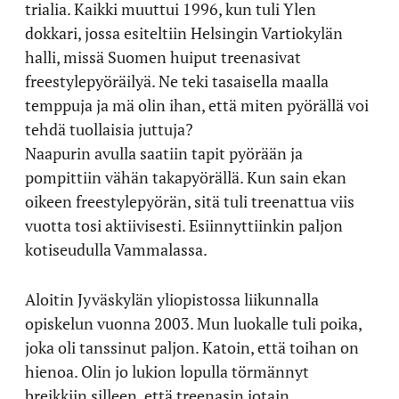
trialia. Kaikki muuttui 1996, kun tuli Ylen
dokkari, jossa esiteltiin Helsingin Vartiokylän
halli, missä Suomen huiput treenasivat
freestylepyöräilyä. Ne teki tasaisella maalla
temppuja ja mä olin ihan, että miten pyörällä voi
tehdä tuollaisia juttuja?
Naapurin avulla saatiin tapit pyörään ja
pompittiin vähän takapyörällä. Kun sain ekan
oikeen freestylepyörän, sitä tuli treenattua viis
vuotta tosi aktiivisesti. Esiinnyttiinkin paljon
kotiseudulla Vammalassa.
Aloitin Jyväskylän yliopistossa liikunnalla
opiskelun vuonna 2003. Mun luokalle tuli poika,
joka oli tanssinut paljon. Katoin, että toihan on
hienoa. Olin jo lukion lopulla törmännyt
breikkiin silleen, että treenasin jotain