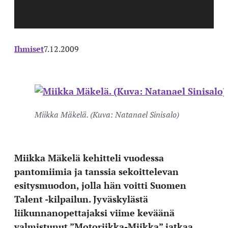
Ihmiset
7.12.2009
Miikka Mäkelä. (Kuva: Natanael Sinisalo)
Miikka Mäkelä kehitteli vuodessa
pantomiimia ja tanssia sekoittelevan
esitysmuodon, jolla hän voitti Suomen
Talent -kilpailun. Jyväskylästä
liikunnanopettajaksi viime keväänä
valmistunut ”Motoriikka-Miikka” jatkaa