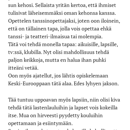
sun kehosi. Sellaista yritän kertoa, että ihmiset
tulisivat läheisemmäksi oman kehonsa kanssa.
Opettelen tanssinopettajaksi, joten oon iloinein,
että on tällainen tapa, jolla vois opettaa ehkä
tanssi- ja teatteri-ilmaisua tai molempia.
Tätä voi tehdä monella tapaa: aikuisille, lapsille,
tv:ssä, klubilla. Nyt olisi mahdollisuus tehdä
paljon keikkoja, mutta en halua ihan puhki
itteäni vetää.
Oon myös ajatellut, jos lähtis opiskelemaan
Keski-Eurooppaan tätä alaa. Edes lyhyen jakson.
Tää tuntuu uppoavan myös lapsiin, niin olisi kiva
tehdä tätä lastenlauluihin ja lapset vois kokeilla
itse. Mua on hirveesti pyydetty kouluihin
opettamaan ja esiintymään.