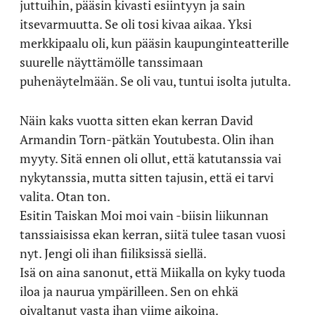
juttuihin, pääsin kivasti esiintyyn ja sain
itsevarmuutta. Se oli tosi kivaa aikaa. Yksi
merkkipaalu oli, kun pääsin kaupunginteatterille
suurelle näyttämölle tanssimaan
puhenäytelmään. Se oli vau, tuntui isolta jutulta.
Näin kaks vuotta sitten ekan kerran David
Armandin Torn-pätkän Youtubesta. Olin ihan
myyty. Sitä ennen oli ollut, että katutanssia vai
nykytanssia, mutta sitten tajusin, että ei tarvi
valita. Otan ton.
Esitin Taiskan Moi moi vain -biisin liikunnan
tanssiaisissa ekan kerran, siitä tulee tasan vuosi
nyt. Jengi oli ihan fiiliksissä siellä.
Isä on aina sanonut, että Miikalla on kyky tuoda
iloa ja naurua ympärilleen. Sen on ehkä
oivaltanut vasta ihan viime aikoina.