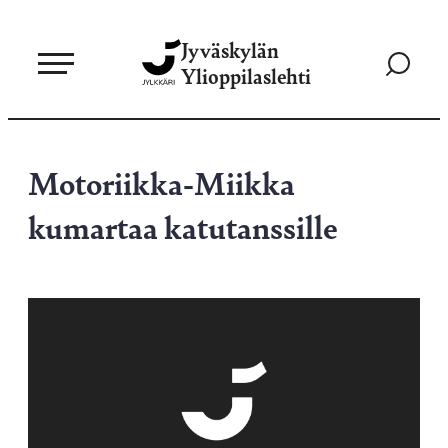
Siirry
Jyväskylän
suoraan
Siirry
Ylioppilaslehti
sisältöön
hakusivul
Motoriikka-Miikka
kumartaa katutanssille