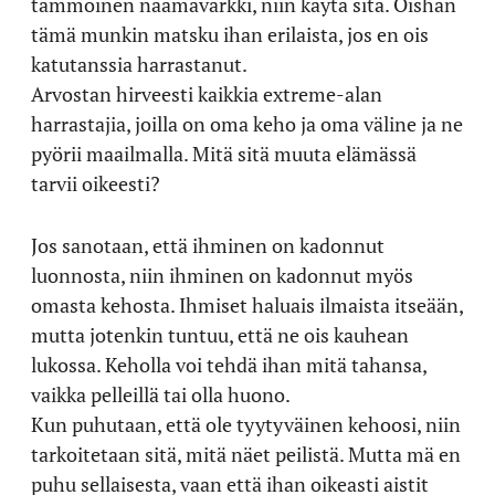
tämmöinen naamavärkki, niin käytä sitä. Oishan
tämä munkin matsku ihan erilaista, jos en ois
katutanssia harrastanut.
Arvostan hirveesti kaikkia extreme-alan
harrastajia, joilla on oma keho ja oma väline ja ne
pyörii maailmalla. Mitä sitä muuta elämässä
tarvii oikeesti?
Jos sanotaan, että ihminen on kadonnut
luonnosta, niin ihminen on kadonnut myös
omasta kehosta. Ihmiset haluais ilmaista itseään,
mutta jotenkin tuntuu, että ne ois kauhean
lukossa. Keholla voi tehdä ihan mitä tahansa,
vaikka pelleillä tai olla huono.
Kun puhutaan, että ole tyytyväinen kehoosi, niin
tarkoitetaan sitä, mitä näet peilistä. Mutta mä en
puhu sellaisesta, vaan että ihan oikeasti aistit