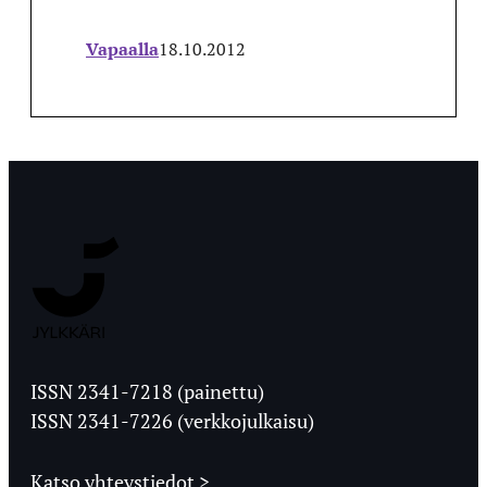
Vapaalla
18.10.2012
Jyväskylän
Ylioppilaslehti
ISSN 2341-7218 (painettu)
ISSN 2341-7226 (verkkojulkaisu)
Katso yhteystiedot >