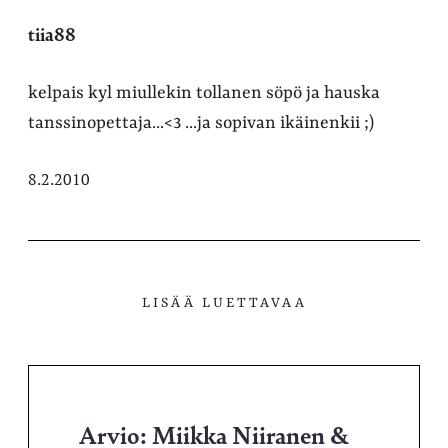
tiia88
kelpais kyl miullekin tollanen söpö ja hauska
tanssinopettaja...<3 ...ja sopivan ikäinenkii ;)
8.2.2010
LISÄÄ LUETTAVAA
Arvio: Miikka Niiranen &