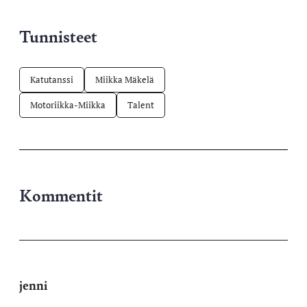
Tunnisteet
Katutanssi
Miikka Mäkelä
Motoriikka-Miikka
Talent
Kommentit
jenni