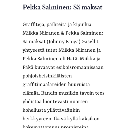
Pekka Salminen: Sä maksat
Graffiteja, päihteitä ja kipuilua
Miikka Niiranen & Pekka Salminen:
Sä maksat (Johnny Kniga) Gasellit-
yhtyeestä tutut Miikka Niiranen ja
Pekka Salminen eli Hätä-Miikka ja
Päkä kuvaavat esikoisromaanissaan
pohjoishelsinkiläisten
graffitimaalareiden huuruista
elämää. Bändin musiikin tavoin teos
yhdistää luontevasti nuorten
kohellusta yllättäväänkin
herkkyyteen. Ikävä kyllä kaksikon
kokemattomuus prosaisteina