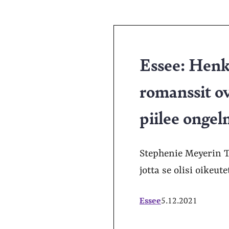
Essee: Henk
romanssit ov
piilee onge
Stephenie Meyerin T
jotta se olisi oikeut
Essee
5.12.2021