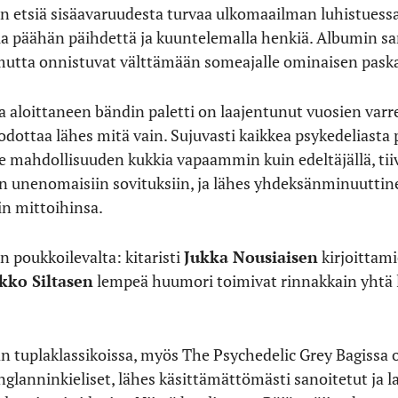
 etsiä sisäavaruudesta turvaa ulkomaailman luhistuessa.
la päähän päihdettä ja kuuntelemalla henkiä. Albumin sa
tta onnistuvat välttämään someajalle ominaisen paska
 aloittaneen bändin paletti on laajentunut vuosien varre
dottaa lähes mitä vain. Sujuvasti kaikkea psykedeliasta 
lle mahdollisuuden kukkia vapaammin kuin edeltäjällä, tiiv
n unenomaisiin sovituksiin, ja lähes yhdeksänminuuttin
in mittoihinsa.
 poukkoilevalta: kitaristi
Jukka Nousiaisen
kirjoittami
kko Siltasen
lempeä huumori toimivat rinnakkain yhtä l
n tuplaklassikoissa, myös The Psychedelic Grey Bagissa o
glanninkieliset, lähes käsittämättömästi sanoitetut ja la