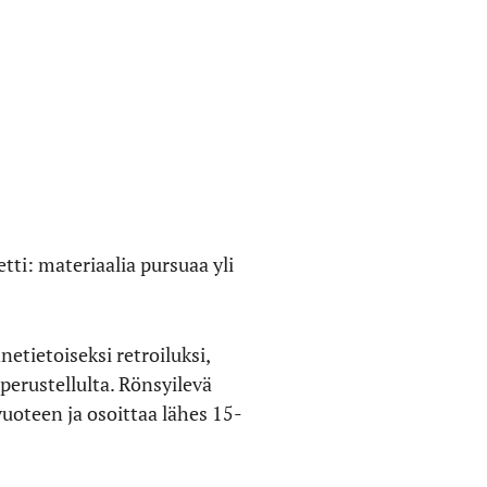
etti: materiaalia pursuaa yli
etietoiseksi retroiluksi,
perustellulta. Rönsyilevä
uoteen ja osoittaa lähes 15-