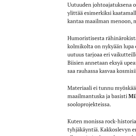
Uutuuden johtoajatuksena on
ylittää esimerkiksi kaatamal
kantaa maailman menoon, mu
Humoristisesta rähinärokista
kolmikolta on nykyään lupa o
uutuus tarjoaa eri vaikuttei
Biisien annetaan eksyä upea
saa rauhassa kasvaa kosmisi
Materiaali ei tunnu myöskään
maailmantuska ja basisti
Mi
sooloprojekteissa.
Kuten monissa rock-historia
tyhjäkäyntiä. Kakkoslevyn en