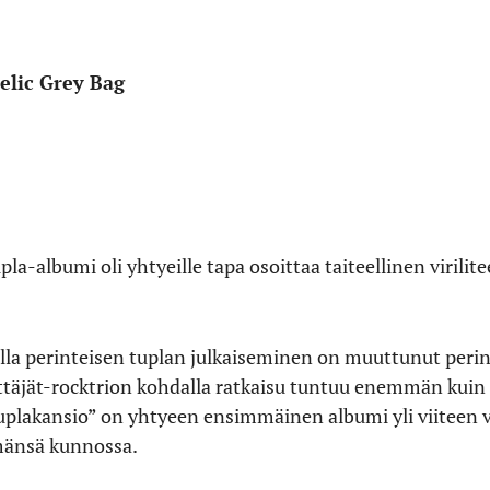
elic Grey Bag
la-albumi oli yhtyeille tapa osoittaa taiteellinen virilite
la perinteisen tuplan julkaiseminen on muuttunut perinn
ttäjät-rocktrion kohdalla ratkaisu tuntuu enemmän kuin 
uplakansio” on yhtyeen ensimmäinen albumi yli viiteen v
mänsä kunnossa.