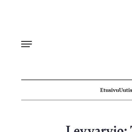
Siirry
suoraan
sisältöön
Etusivu
Uutis
Levyarvio: 