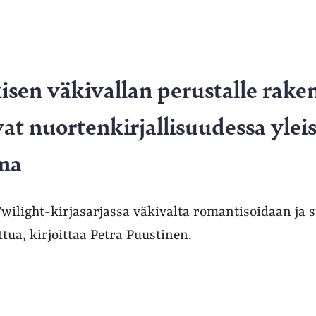
isen väkivallan perustalle rake
at nuortenkirjallisuudessa yleisi
lma
wilight-kirjasarjassa väkivalta romantisoidaan ja 
ettua, kirjoittaa Petra Puustinen.