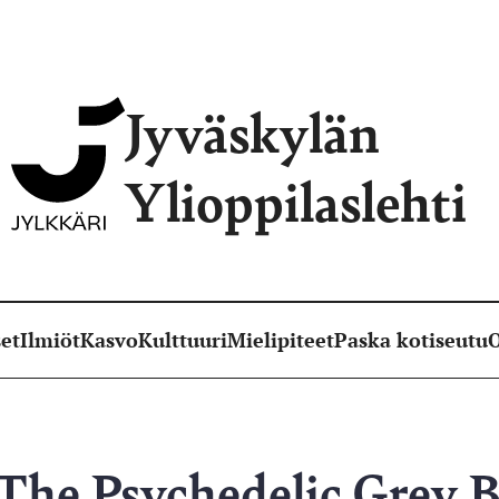
Jyväskylän
Ylioppilaslehti
et
Ilmiöt
Kasvo
Kulttuuri
Mielipiteet
Paska kotiseutu
O
The Psychedelic Grey B