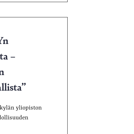
Yn
ta –
n
llista”
kylän yliopiston
dollisuuden