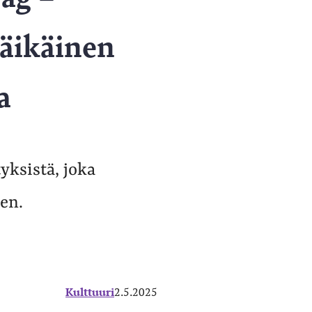
käikäinen
a
yksistä, joka
en.
Kulttuuri
2.5.2025