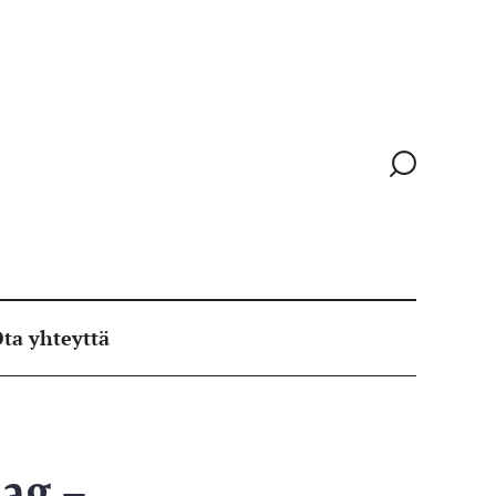
Siirry
hakusivull
ta yhteyttä
ag –