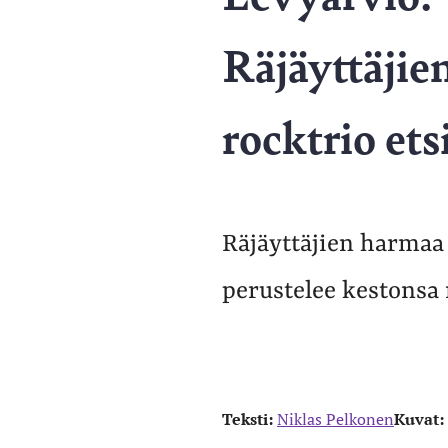
Räjäyttäjie
rocktrio ets
Räjäyttäjien harmaa 
perustelee kestonsa 
Teksti:
Niklas Pelkonen
Kuvat: