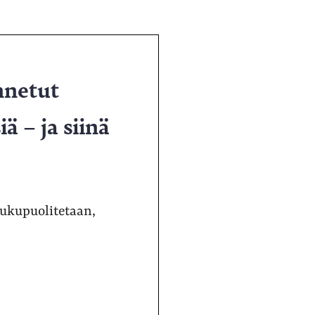
nnetut
ä – ja siinä
sukupuolitetaan,