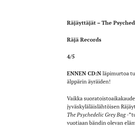
Räjäyttäjät – The Psyched
Räjä Records
4/5
ENNEN CD:N
läpimurtoa tup
älppärin äyräiden!
Vaikka suoratoistoaikakaudel
jyväskyläläislähtöisen Räjäy
The Psychedelic Grey Bag
-”t
vuotiaan bändin olevan elä