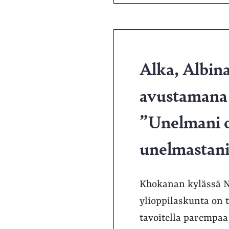
Alka, Albin
avustamana j
”Unelmani ol
unelmastani,
Khokanan kylässä Ne
ylioppilaskunta on 
tavoitella parempaa