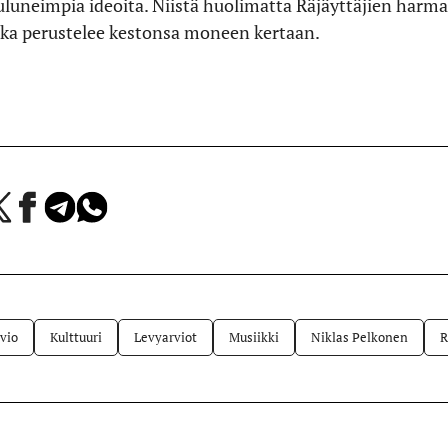
uluneimpia ideoita. Niistä huolimatta Räjäyttäjien harma
oka perustelee kestonsa moneen kertaan.
a
Jaa
Jaa
Jaa
Facebookissa
Telegramissa
WhatsAppissa
lvelussa
vio
Kulttuuri
Levyarviot
Musiikki
Niklas Pelkonen
R