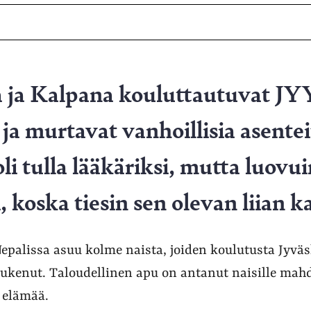
a ja Kalpana kouluttautuvat JY
a murtavat vanhoillisia asentei
i tulla lääkäriksi, mutta luovui
 koska tiesin sen olevan liian ka
palissa asuu kolme naista, joiden koulutusta Jyväs
tukenut. Taloudellinen apu on antanut naisille mah
 elämää.