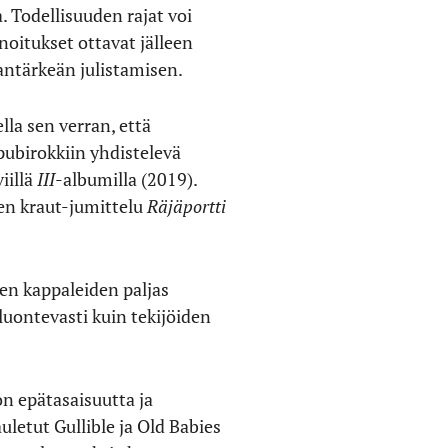
 Todellisuuden rajat voi
noitukset ottavat jälleen
ntärkeän julistamisen.
lla sen verran, että
pubirokkiin yhdistelevä
iillä
III
-albumilla (2019).
en kraut-jumittelu
Räjäportti
en kappaleiden paljas
uontevasti kuin tekijöiden
n epätasaisuutta ja
uletut Gullible ja Old Babies