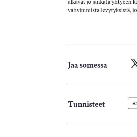
alkavat jo jankata yhtyeen k
vahvimmista levytyksistä, j
Jaa somessa
Ja
X-
pa
Tunnisteet
Ar