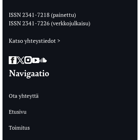
Jyväskylän
Ylioppilaslehti
ISSN 2341-7218 (painettu)
ISSN 2341-7226 (verkkojulkaisu)
Katso yhteystiedot >
Facebook
Twitter
Instagram
YouTube
SoundCloud
Navigaatio
Ota yhteyttä
Etusivu
Toimitus