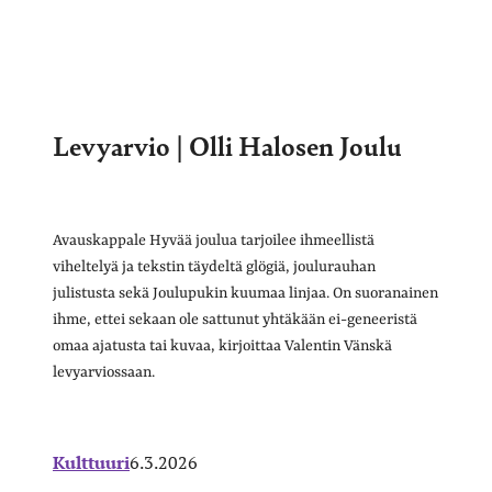
Levyarvio | Olli Halosen Joulu
Avauskappale Hyvää joulua tarjoilee ihmeellistä
viheltelyä ja tekstin täydeltä glögiä, joulurauhan
julistusta sekä Joulupukin kuumaa linjaa. On suoranainen
ihme, ettei sekaan ole sattunut yhtäkään ei-geneeristä
omaa ajatusta tai kuvaa, kirjoittaa Valentin Vänskä
levyarviossaan.
Kulttuuri
6.3.2026