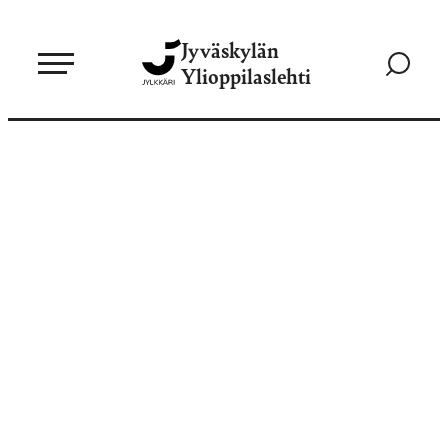
Siirry
Jyväskylän
suoraan
Siirry
Ylioppilaslehti
sisältöön
hakusivul