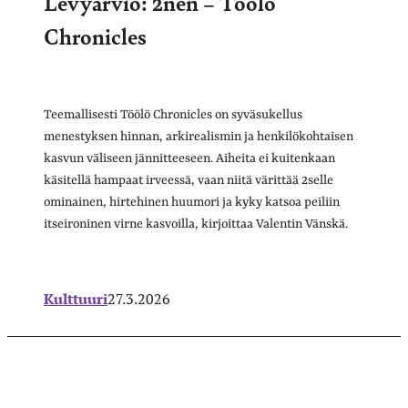
Levyarvio: 2nen – Töölö
Chronicles
Teemallisesti Töölö Chronicles on syväsukellus
menestyksen hinnan, arkirealismin ja henkilökohtaisen
kasvun väliseen jännitteeseen. Aiheita ei kuitenkaan
käsitellä hampaat irveessä, vaan niitä värittää 2selle
ominainen, hirtehinen huumori ja kyky katsoa peiliin
itseironinen virne kasvoilla, kirjoittaa Valentin Vänskä.
Kulttuuri
27.3.2026