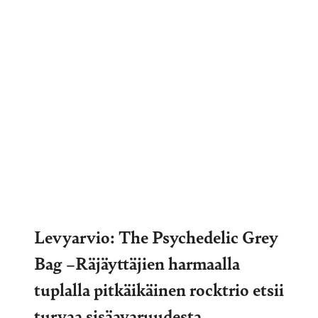
Levyarvio: The Psychedelic Grey
Bag –Räjäyttäjien harmaalla
tuplalla pitkäikäinen rocktrio etsii
turvaa sisäavaruudesta