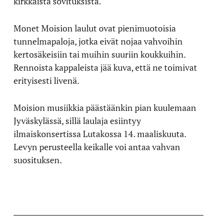
kirkkaista sovituksista.
Monet Moision laulut ovat pienimuotoisia
tunnelmapaloja, jotka eivät nojaa vahvoihin
kertosäkeisiin tai muihin suuriin koukkuihin.
Rennoista kappaleista jää kuva, että ne toimivat
erityisesti livenä.
Moision musiikkia päästäänkin pian kuulemaan
Jyväskylässä, sillä laulaja esiintyy
ilmaiskonsertissa Lutakossa 14. maaliskuuta.
Levyn perusteella keikalle voi antaa vahvan
suosituksen.