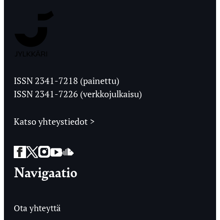
Jyväskylän
Ylioppilaslehti
ISSN 2341-7218 (painettu)
ISSN 2341-7226 (verkkojulkaisu)
Katso yhteystiedot >
Facebook
Twitter
Instagram
YouTube
SoundCloud
Navigaatio
Ota yhteyttä