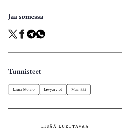
Jaa somessa
Jaa
Jaa
Jaa
Jaa
X-
Facebookissa
Telegramissa
WhatsAppissa
palvelussa
Tunnisteet
Laura Moisio
Levyarviot
Musiikki
LISÄÄ LUETTAVAA