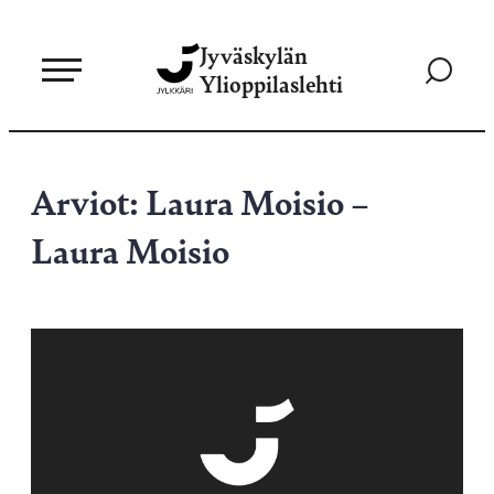
Siirry
Jyväskylän
suoraan
Siirry
Ylioppilaslehti
sisältöön
hakusivul
Arviot: Laura Moisio –
Laura Moisio