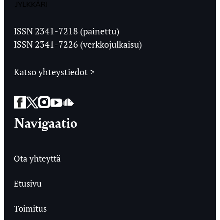
Jyväskylän
Ylioppilaslehti
ISSN 2341-7218 (painettu)
ISSN 2341-7226 (verkkojulkaisu)
Katso yhteystiedot >
Facebook
Twitter
Instagram
YouTube
SoundCloud
Navigaatio
Ota yhteyttä
Etusivu
Toimitus