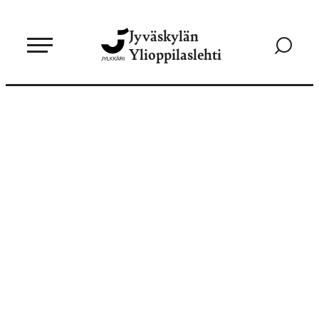
Siirry
Jyväskylän
suoraan
Siirry
Ylioppilaslehti
sisältöön
hakusivul