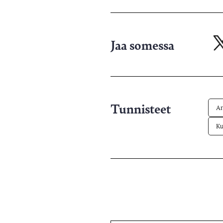
Jaa somessa
Ja
X-
pa
Tunnisteet
Ar
Ku