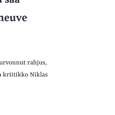
eneuve
turvonnut rahjus,
a kriitikko Niklas