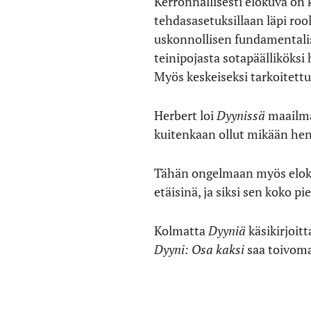
Kerronnallisesti elokuva on 
tehdasasetuksillaan läpi rool
uskonnollisen fundamentalis
teinipojasta sotapäälliköks
Myös keskeiseksi tarkoitett
Herbert loi
Dyynissä
maailma
kuitenkaan ollut mikään he
Tähän ongelmaan myös eloku
etäisinä, ja siksi sen koko pi
Kolmatta
Dyyniä
käsikirjoit
Dyyni: Osa kaksi
saa toivoma