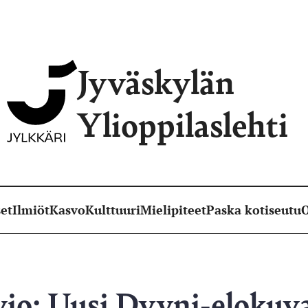
Jyväskylän
Ylioppilaslehti
et
Ilmiöt
Kasvo
Kulttuuri
Mielipiteet
Paska kotiseutu
O
io: Uusi Dyyni-elokuva