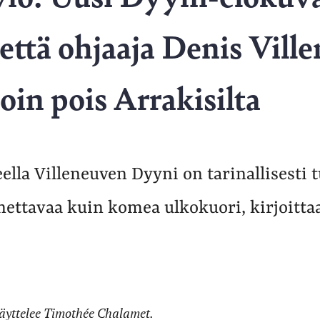
että ohjaaja Denis Vill
oin pois Arrakisilta
lla Villeneuven Dyyni on tarinallisesti 
nnettavaa kuin komea ulkokuori, kirjoitta
äyttelee Timothée Chalamet.