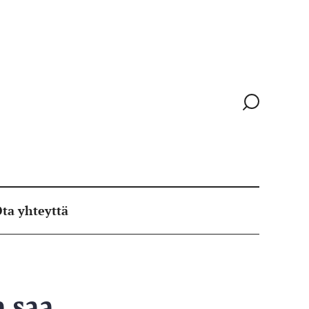
Siirry
hakusivull
ta yhteyttä
 saa