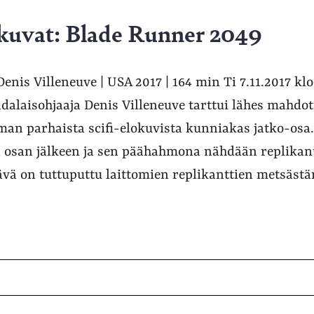
okuvat: Blade Runner 2049
nis Villeneuve | USA 2017 | 164 min Ti 7.11.2017 kl
adalaisohjaaja Denis Villeneuve tarttui lähes mahd
man parhaista scifi-elokuvista kunniakas jatko-osa. 
osan jälkeen ja sen päähahmona nähdään replikantt
ävä on tuttuputtu laittomien replikanttien metsästä