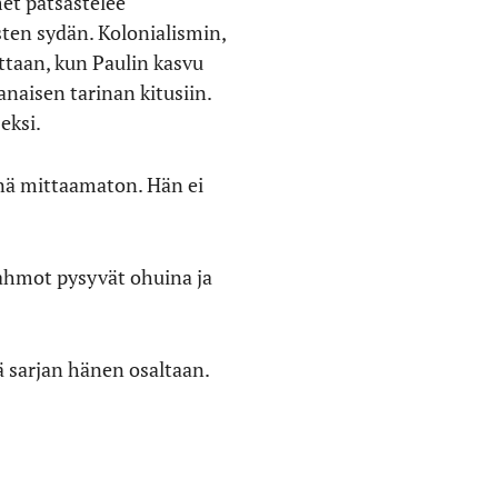
met patsastelee
ten sydän. Kolonialismin,
ttaan, kun Paulin kasvu
naisen tarinan kitusiin.
seksi.
änä mittaamaton. Hän ei
hmot pysyvät ohuina ja
ä sarjan hänen osaltaan.