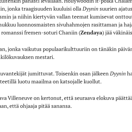
kuitenkin pahasti levällään. Hollywoodin it-poika Chala
in, jonka traagisuuden kuuluisi olla
Dyynin
suurien ajatus
min ja niihin kiertyvän vallan teemat kumisevat onttou
i hukkuu luonnosmaisten sivuhahmojen rasittaman ja haja
u romanssi fremen-soturi Chaniin (
Zendaya
) jää väkinäi
n, jonka vaikutus populaarikulttuuriin on tänäkin päiv
nkilökuvauksen mestari.
vantekijät jumittuvat. Toisenkin osan jälkeen
Dyynin
ha
eteetillä luotu maailma on katsojalle kuollut.
tava Villeneuve on kertonut, että seuraava elokuva päättä
an, että ohjaaja pitää sanansa.