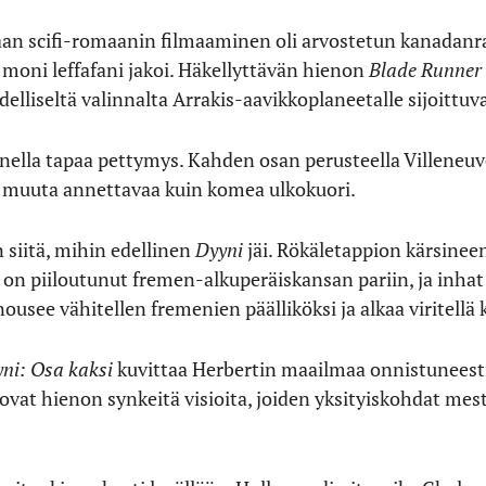
an scifi-romaanin filmaaminen oli arvostetun kanadanr
 moni leffafani jakoi. Häkellyttävän hienon
Blade Runner
ydelliseltä valinnalta Arrakis-aavikkoplaneetalle sijoittuv
nella tapaa pettymys. Kahden osan perusteella Villeneu
le muuta annettavaa kuin komea ulkokuori.
 siitä, mihin edellinen
Dyyni
jäi. Rökäletappion kärsineen
) on piiloutunut fremen-alkuperäiskansan pariin, ja inha
nousee vähitellen fremenien päälliköksi ja alkaa viritellä 
ni: Osa kaksi
kuvittaa Herbertin maailmaa onnistuneest
ovat hienon synkeitä visioita, joiden yksityiskohdat mes