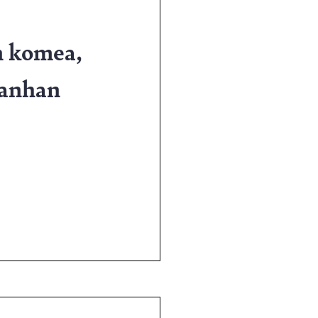
n komea,
 vanhan