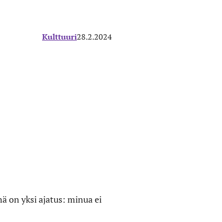
Kulttuuri
28.2.2024
ä on yksi ajatus: minua ei