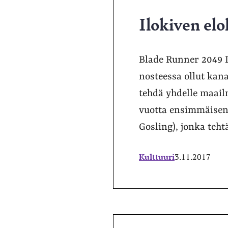
Ilokiven el
Blade Runner 2049 De
nosteessa ollut kan
tehdä yhdelle maail
vuotta ensimmäisen 
Gosling), jonka teht
Kulttuuri
3.11.2017