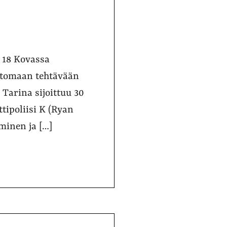
o 18 Kovassa
ottomaan tehtävään
Tarina sijoittuu 30
ipoliisi K (Ryan
minen ja […]