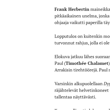
Frank Herbertin
maineikka
pitkäaikainen unelma, jonka
ohjaaja vaikutti paperilla tä
Lopputulos on kuitenkin mo
turvonnut rahjus, jolla ei o
Elokuva jatkuu lähes suoraan
Paul (
Timothée Chalamet
Arrakisin tirehtöörejä. Paul 
Varsinkin alkupuolellaan
Dyy
räjähtelevät helvetinkoneet 
tallentaa näyttävästi.