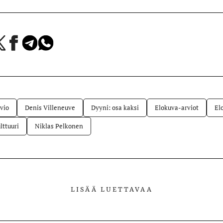
a
Jaa
Jaa
Jaa
Facebookissa
Telegramissa
WhatsAppissa
lvelussa
vio
Denis Villeneuve
Dyyni: osa kaksi
Elokuva-arviot
El
lttuuri
Niklas Pelkonen
LISÄÄ LUETTAVAA