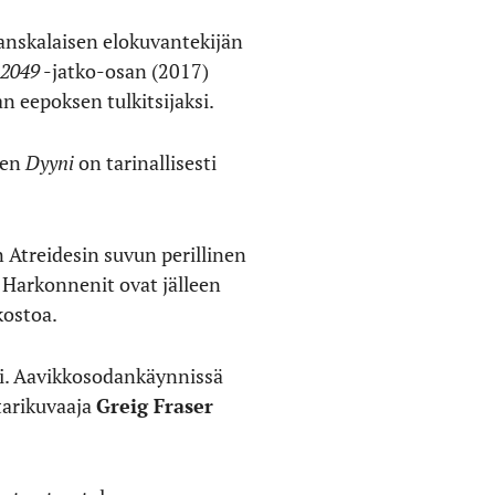
anskalaisen elokuvantekijän
2049
-jatko-osan (2017)
an eepoksen tulkitsijaksi.
ven
Dyyni
on tarinallisesti
 Atreidesin suvun perillinen
t Harkonnenit ovat jälleen
kostoa.
i. Aavikkosodankäynnissä
tarikuvaaja
Greig Fraser