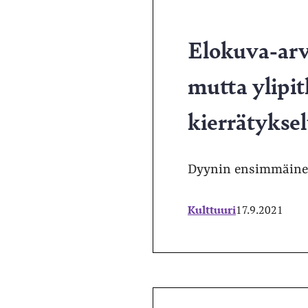
Elokuva-arv
mutta ylipit
kierrätyksel
Dyynin ensimmäinen
Kulttuuri
17.9.2021