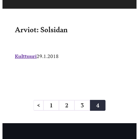
Arviot: Solsidan
Kulttuuri
29.1.2018
Artikkelien
<
1
2
3
4
sivutus