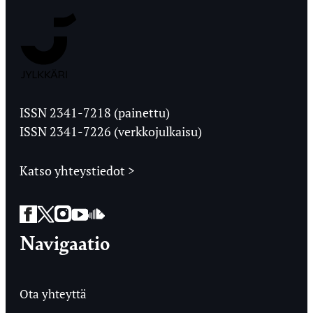
Jyväskylän
Ylioppilaslehti
ISSN 2341-7218 (painettu)
ISSN 2341-7226 (verkkojulkaisu)
Katso yhteystiedot >
Facebook
Twitter
Instagram
YouTube
SoundCloud
Navigaatio
Ota yhteyttä