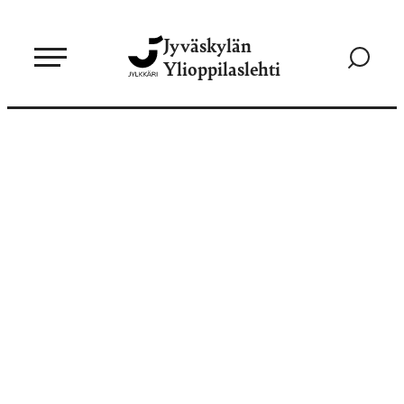
Siirry
Jyväskylän
suoraan
Siirry
Ylioppilaslehti
sisältöön
hakusivul