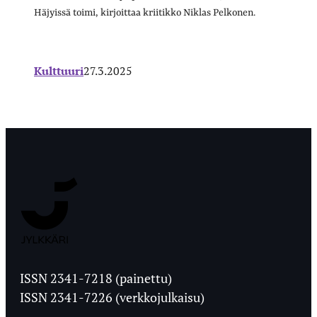
Häjyissä toimi, kirjoittaa kriitikko Niklas Pelkonen.
Kulttuuri
27.3.2025
Jyväskylän
Ylioppilaslehti
ISSN 2341-7218 (painettu)
ISSN 2341-7226 (verkkojulkaisu)