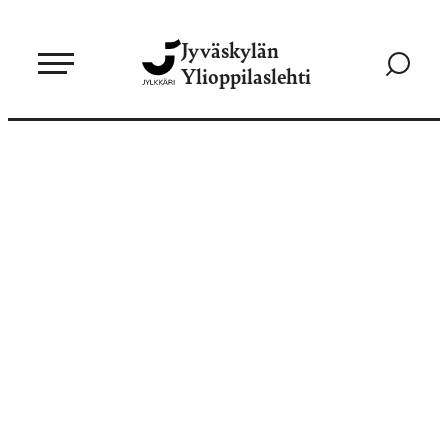
Siirry
Jyväskylän
suoraan
Siirry
Ylioppilaslehti
sisältöön
hakusivul