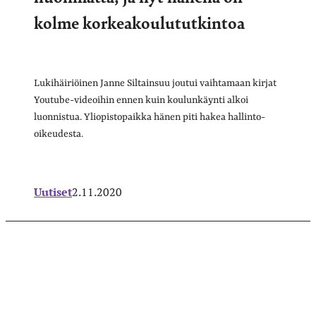
kolme korkeakoulututkintoa
Lukihäiriöinen Janne Siltainsuu joutui vaihtamaan kirjat
Youtube-videoihin ennen kuin koulunkäynti alkoi
luonnistua. Yliopistopaikka hänen piti hakea hallinto-
oikeudesta.
Uutiset
2.11.2020