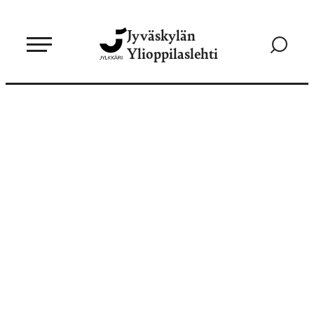
Siirry
Jyväskylän
suoraan
Siirry
Ylioppilaslehti
sisältöön
hakusivul