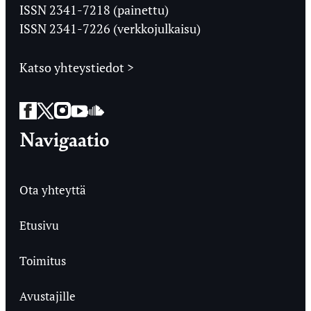
Ylioppilaslehti
ISSN 2341-7218 (painettu)
ISSN 2341-7226 (verkkojulkaisu)
Katso yhteystiedot >
Facebook
Twitter
Instagram
YouTube
SoundCloud
Navigaatio
Ota yhteyttä
Etusivu
Toimitus
Avustajille