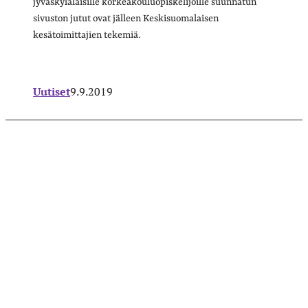
jyväskyläläisille korkeakouluopiskelijoille suunnatun
sivuston jutut ovat jälleen Keskisuomalaisen
kesätoimittajien tekemiä.
Uutiset
9.9.2019