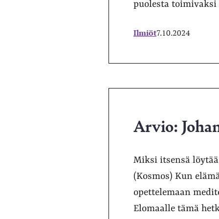
puolesta toimivaksi 
Ilmiöt
7.10.2024
Arvio: Johan
Miksi itsensä löytä
(Kosmos) Kun elämä 
opettelemaan medito
Elomaalle tämä hetk