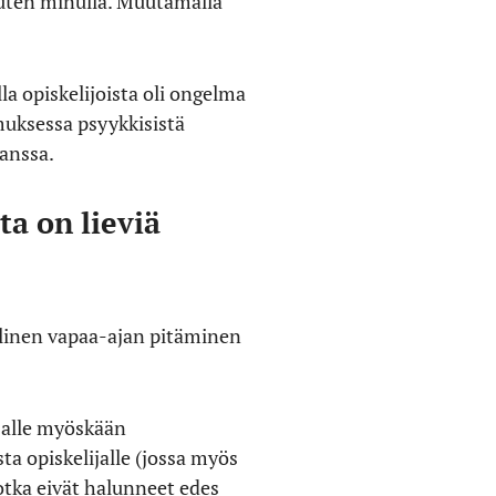
kuten minulla. Muutamalla
 opiskelijoista oli ongelma
muksessa psyykkisistä
kanssa.
ta on lieviä
öllinen vapaa-ajan pitäminen
ijalle myöskään
a opiskelijalle (jossa myös
otka eivät halunneet edes