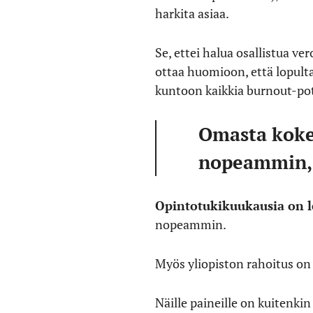
harkita asiaa.
Se, ettei halua osallistua 
ottaa huomioon, että lopulta
kuntoon kaikkia burnout-pot
Omasta koke
nopeammin, j
Opintotukikuukausia on l
nopeammin.
Myös yliopiston rahoitus on
Näille paineille on kuitenkin 