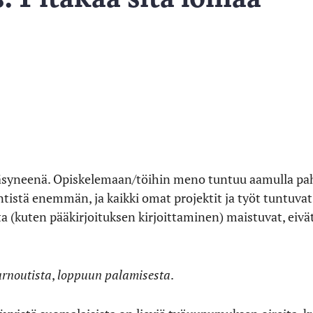
äsyneenä. Opiskelemaan/töihin meno tuntuu aamulla paha
tistä enemmän, ja kaikki omat projektit ja työt tuntuvat s
 (kuten pääkirjoituksen kirjoittaminen) maistuvat, eivät
urnoutista
,
loppuun palamisesta
.