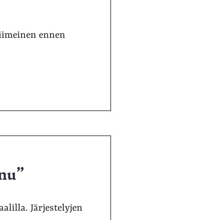
viimeinen ennen
anu”
alilla. Järjestelyjen