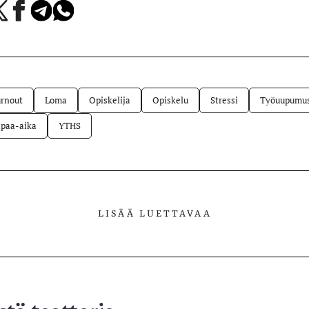
a
Jaa
Jaa
Jaa
Facebookissa
Telegramissa
WhatsAppissa
lvelussa
rnout
Loma
Opiskelija
Opiskelu
Stressi
Työuupumu
paa-aika
YTHS
LISÄÄ LUETTAVAA