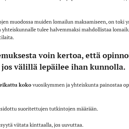
verojen muodossa muiden lomailun maksamiseen, on toki 
 yhteiskunnalle tulee halvemmaksi mahdollistaa lomailu k
ilaita.
muksesta voin kertoa, että opinno
os välillä lepäilee ihan kunnolla.
eikattu koko
vuosikymmen ja yhteiskunta painostaa op
 sidottu suoritettujen tutkintojen määrään.
syytä viitata kinttaalla, jos uuvuttaa.