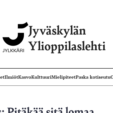
Jyväskylän
Ylioppilaslehti
et
Ilmiöt
Kasvo
Kulttuuri
Mielipiteet
Paska kotiseutu
O
: Pitäkää sitä lomaa