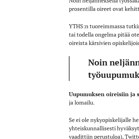
Noin neljänneksellä työssäk
prosentilla oireet ovat kehit
YTHS:n tuoreimmassa tutkimu
tai todella ongelma pitää o
oireista kärsivien opiskelijo
Noin neljänn
työuupumuks
Uupumuksen oireisiin ja 
ja lomailu.
Se ei ole nykyopiskelijalle h
yhteiskunnallisesti hyväksy
vaadittiin perustuloa), Twit