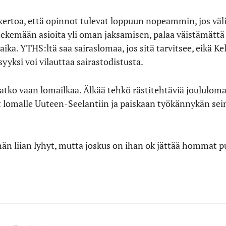
rtoa, että opinnot tulevat loppuun nopeammin, jos välill
 tekemään asioita yli oman jaksamisen, palaa väistämättä 
ika. YTHS:ltä saa sairaslomaa, jos sitä tarvitsee, eikä Ke
yyksi voi vilauttaa sairastodistusta.
satko vaan lomailkaa. Älkää tehkö rästitehtäviä joululoma
 lomalle Uuteen-Seelantiin ja paiskaan työkännykän sein
hän liian lyhyt, mutta joskus on ihan ok jättää hommat pu