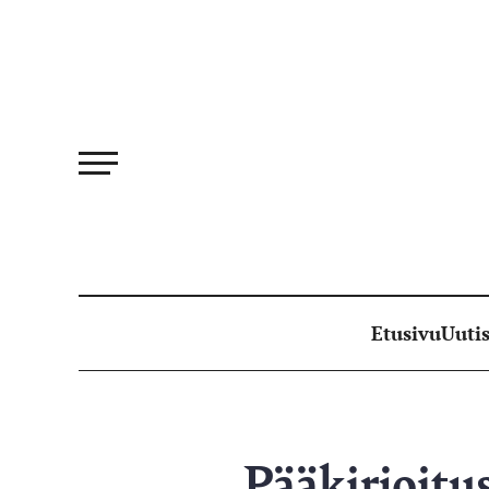
Siirry
suoraan
sisältöön
Etusivu
Uutis
Pääkirjoitus