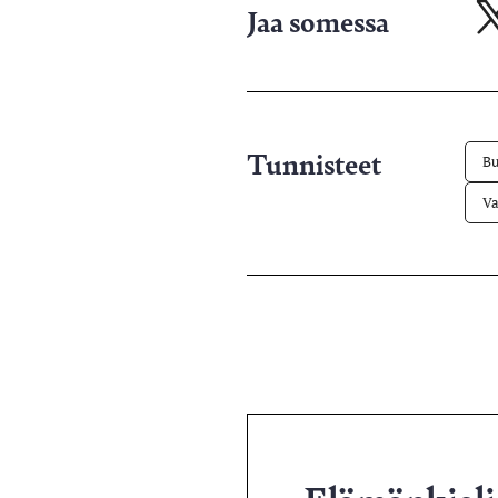
Jaa somessa
Ja
X-
pa
Tunnisteet
Bu
Va