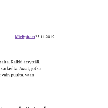
Mielipiteet
25.11.2019
lta. Kaikki ärsyttää.
urkeilta. Asiat, jotka
 vain puulta, vaan