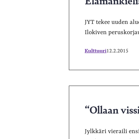
Elämänkielis
JYT tekee uuden alu
Ilokiven peruskorja
Kulttuuri
12.2.2015
“Ollaan viss
Jylkkäri vieraili ens