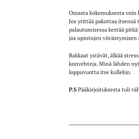
Omasta kokemuksesta voin ke
Jos yrittää pakottaa itsensä
palautumisessa kestää pitkä a
jos opintojen viivästymisen s
Rakkaat ystävät, älkää stres
konvehteja. Minä lähden nyt
loppuvuotta itse kullekin.
P.S
Pääkirjoituksesta tuli vä