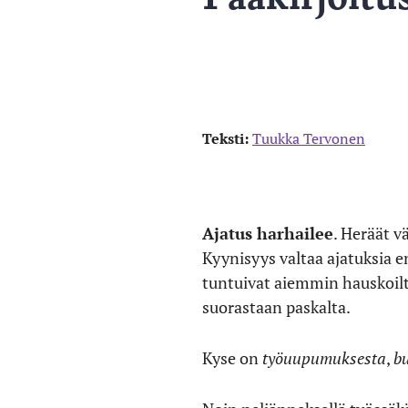
Teksti:
Tuukka Tervonen
Ajatus harhailee
. Heräät v
Kyynisyys valtaa ajatuksia en
tuntuivat aiemmin hauskoilta
suorastaan paskalta.
Kyse on
työuupumuksesta
,
b