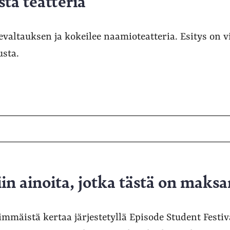
tä teatteria
evaltauksen ja kokeilee naamioteatteria. Esitys on 
usta.
iin ainoita, jotka tästä on maks
immäistä kertaa järjestetyllä Episode Student Festiva