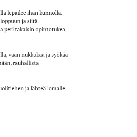
ä lepäilee ihan kunnolla.
loppuun ja siitä
la peri takaisin opintotukea,
lla, vaan nukkukaa ja syökää
ään, rauhallista
olitiehen ja lähteä lomalle.