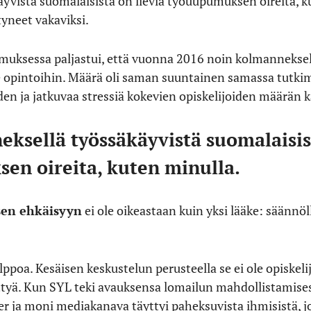
äyvistä suomalaisista on lieviä työuupumuksen oireita, 
tyneet vakaviksi.
ksessa paljastui, että vuonna 2016 noin kolmanneksella
te opintoihin. Määrä oli saman suuntainen samassa tutki
iden ja jatkuvaa stressiä kokevien opiskelijoiden määrän 
eksellä työssäkäyvistä suomalaisis
en oireita, kuten minulla.
sen ehkäisyyn
ei ole oikeastaan kuin yksi lääke: säänn
elppoa. Kesäisen keskustelun perusteella se ei ole opiskel
ttyä. Kun SYL teki avauksensa lomailun mahdollistamisest
ter ja moni mediakanava täyttyi paheksuvista ihmisistä, j