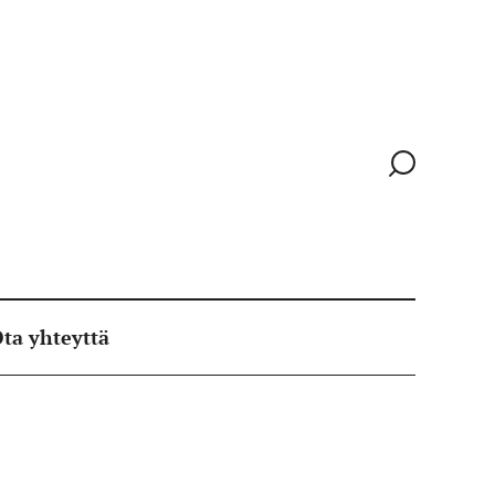
Siirry
hakusivull
ta yhteyttä