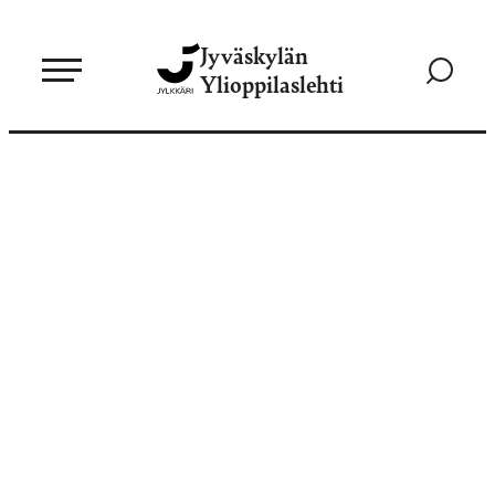
Siirry
Jyväskylän
suoraan
Siirry
Ylioppilaslehti
sisältöön
hakusivul