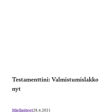
Testamenttini: Valmistumislakko
nyt
Mielipiteet
28.4.2021