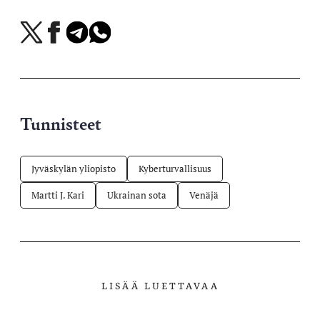
Jaa
Jaa
Jaa
Jaa
X-
Facebookissa
Telegramissa
WhatsAppissa
palvelussa
Tunnisteet
Jyväskylän yliopisto
Kyberturvallisuus
Martti J. Kari
Ukrainan sota
Venäjä
LISÄÄ LUETTAVAA