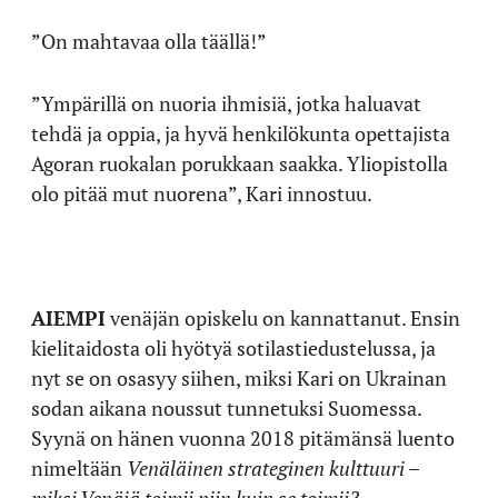
”On mahtavaa olla täällä!”
”Ympärillä on nuoria ihmisiä, jotka haluavat
tehdä ja oppia, ja hyvä henkilökunta opettajista
Agoran ruokalan porukkaan saakka. Yliopistolla
olo pitää mut nuorena”, Kari innostuu.
AIEMPI
venäjän opiskelu on kannattanut. Ensin
kielitaidosta oli hyötyä sotilastiedustelussa, ja
nyt se on osasyy siihen, miksi Kari on Ukrainan
sodan aikana noussut tunnetuksi Suomessa.
Syynä on hänen vuonna 2018 pitämänsä luento
nimeltään
Venäläinen strateginen kulttuuri –