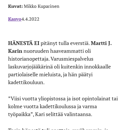
Kuvat:
Mikko Kuparinen
Kasvo
4.4.2022
HÄNESTÄ EI
pitänyt tulla everstiä.
Martti J.
Karin
nuoruuden haaveammatti oli
historianopettaja. Varusmiespalvelus
laskuvarjojääkärinä oli kuitenkin innokkaalle
partiolaiselle mieluista, ja hän päätyi
kadettikouluun.
”Viisi vuotta yliopistossa ja isot opintolainat tai
kolme vuotta kadettikoulussa ja varma
työpaikka”, Kari selittää valintaansa.