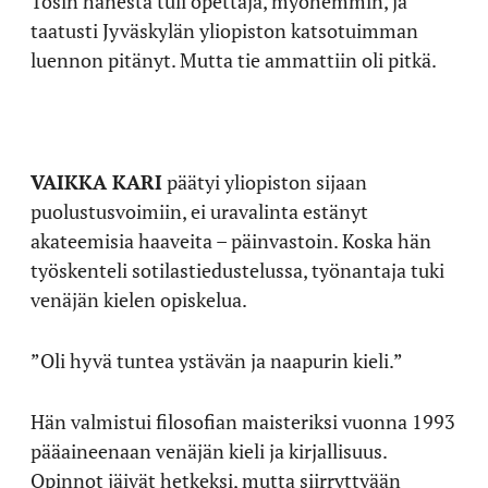
Tosin hänestä tuli opettaja, myöhemmin, ja
taatusti Jyväskylän yliopiston katsotuimman
luennon pitänyt. Mutta tie ammattiin oli pitkä.
VAIKKA KARI
päätyi yliopiston sijaan
puolustusvoimiin, ei uravalinta estänyt
akateemisia haaveita – päinvastoin. Koska hän
työskenteli sotilastiedustelussa, työnantaja tuki
venäjän kielen opiskelua.
”Oli hyvä tuntea ystävän ja naapurin kieli.”
Hän valmistui filosofian maisteriksi vuonna 1993
pääaineenaan venäjän kieli ja kirjallisuus.
Opinnot jäivät hetkeksi, mutta siirryttyään