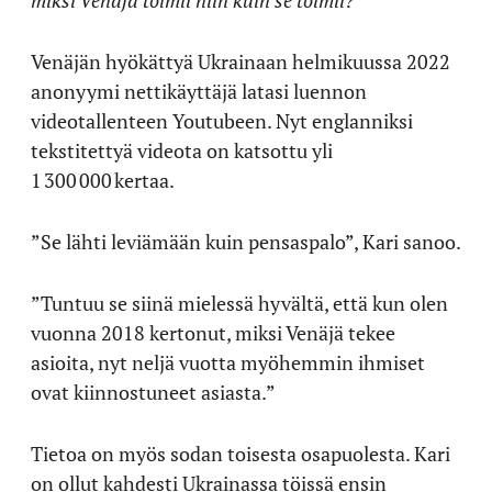
miksi Venäjä toimii niin kuin se toimii?
Venäjän hyökättyä Ukrainaan helmikuussa 2022
anonyymi nettikäyttäjä latasi luennon
videotallenteen Youtubeen. Nyt englanniksi
tekstitettyä videota on katsottu yli
1 300 000 kertaa.
”Se lähti leviämään kuin pensaspalo”, Kari sanoo.
”Tuntuu se siinä mielessä hyvältä, että kun olen
vuonna 2018 kertonut, miksi Venäjä tekee
asioita, nyt neljä vuotta myöhemmin ihmiset
ovat kiinnostuneet asiasta.”
Tietoa on myös sodan toisesta osapuolesta. Kari
on ollut kahdesti Ukrainassa töissä ensin