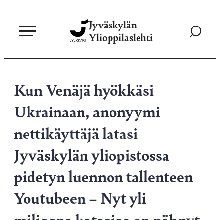
Siirry
Jyväskylän
suoraan
Siirry
Ylioppilaslehti
sisältöön
hakusivul
Kun Venäjä hyökkäsi
Ukrainaan, anonyymi
nettikäyttäjä latasi
Jyväskylän yliopistossa
pidetyn luennon tallenteen
Youtubeen – Nyt yli
miljoona katsojaa on nähnyt