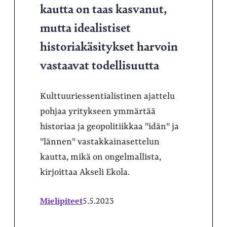
kautta on taas kasvanut,
mutta idealistiset
historiakäsitykset harvoin
vastaavat todellisuutta
Kulttuuriessentialistinen ajattelu
pohjaa yritykseen ymmärtää
historiaa ja geopolitiikkaa "idän" ja
"lännen" vastakkainasettelun
kautta, mikä on ongelmallista,
kirjoittaa Akseli Ekola.
Mielipiteet
5.5.2023