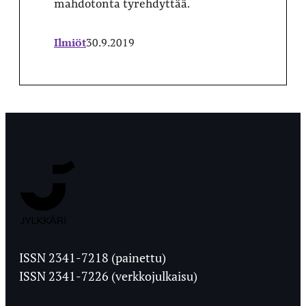
mahdotonta tyrehdyttää.
Ilmiöt
30.9.2019
Jyväskylän
Ylioppilaslehti
ISSN 2341-7218 (painettu)
ISSN 2341-7226 (verkkojulkaisu)