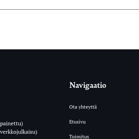
Navigaatio
Ota yhteyttä
Etusivu
painettu)
i
verkkojulkaisu)
Toimitus