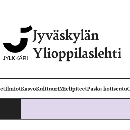
Jyväskylän
Ylioppilaslehti
et
Ilmiöt
Kasvo
Kulttuuri
Mielipiteet
Paska kotiseutu
O