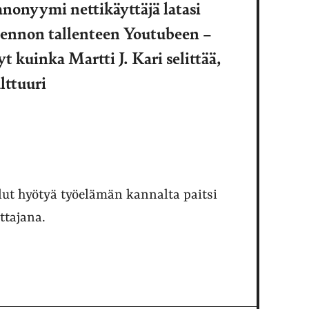
nonyymi nettikäyttäjä latasi
luennon tallenteen Youtubeen –
t kuinka Martti J. Kari selittää,
lttuuri
llut hyötyä työelämän kannalta paitsi
ttajana.