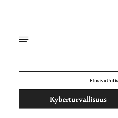
Siirry
suoraan
sisältöön
Etusivu
Uutis
Kyberturvallisuus