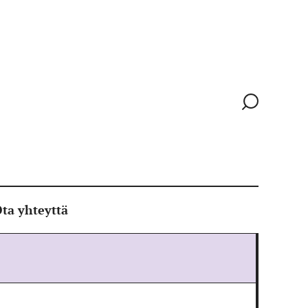
Siirry
hakusivull
ta yhteyttä