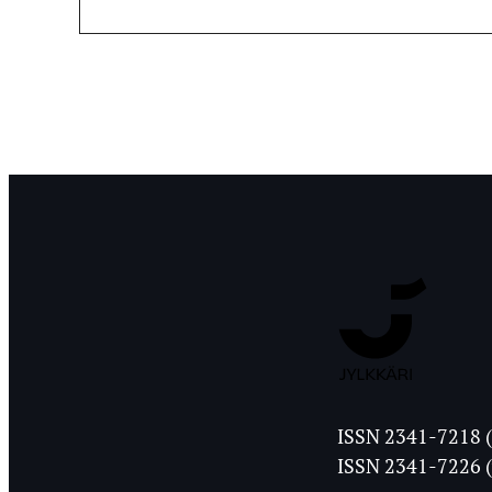
Jyväskylän
ISSN 2341-7218 (
Ylioppilasleht
ISSN 2341-7226 (