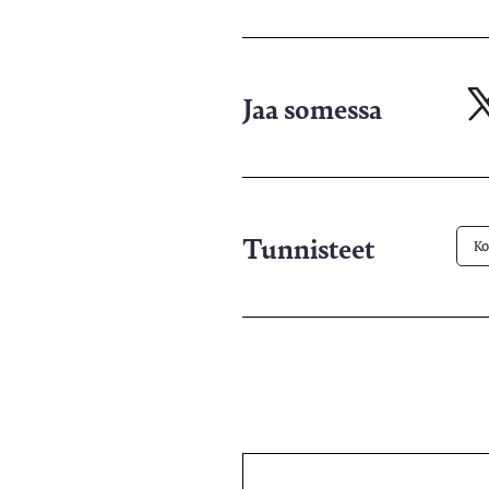
Jaa somessa
Ja
X-
pa
Tunnisteet
Ko