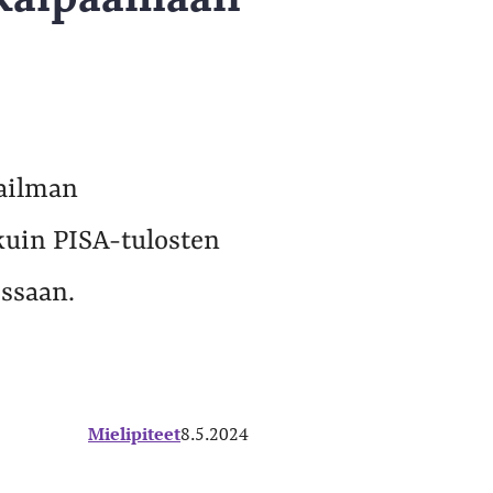
ailman
kuin PISA-tulosten
ssaan.
Mielipiteet
8.5.2024