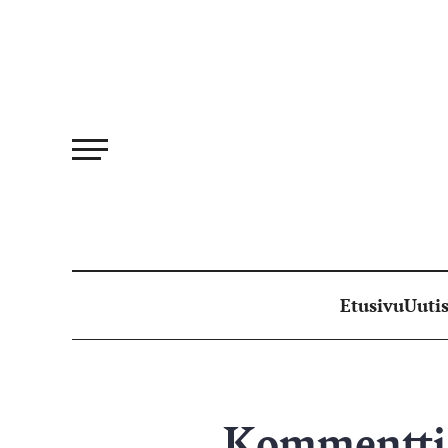
Siirry
suoraan
sisältöön
Etusivu
Uutis
Kommentti: