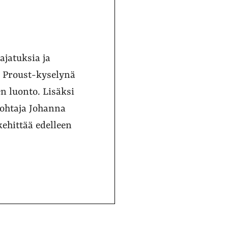
ajatuksia ja
n Proust-kyselynä
n luonto. Lisäksi
johtaja Johanna
kehittää edelleen