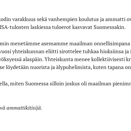
kodin varakkuus sekä vanhempien koulutus ja ammatti o
PISA-tulosten laskiessa tuloerot kasvavat Suomessakin.
in menetämme asemamme maailman onnellisimpana val
osi yhteiskunnan eliitti sirottelee tuhkaa hiuksiinsa ja 
öksyessä alaspäin. Yhteiskunta menee kollektiivisesti k
i se löydetään nuorista ja älypuhelimista, kuten tapana on
lla, miten Suomessa silloin joskus oli maailman pienim
ävä ammattikitisijä.