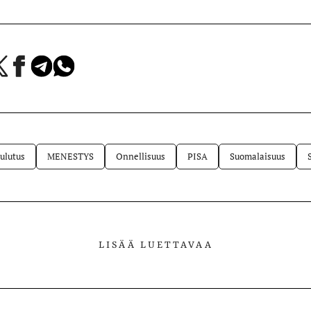
a
Jaa
Jaa
Jaa
Facebookissa
Telegramissa
WhatsAppissa
lvelussa
ulutus
MENESTYS
Onnellisuus
PISA
Suomalaisuus
LISÄÄ LUETTAVAA