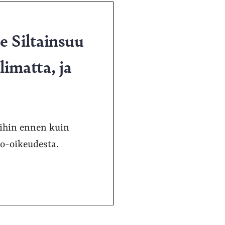
ne Siltainsuu
imatta, ja
oihin ennen kuin
to-oikeudesta.