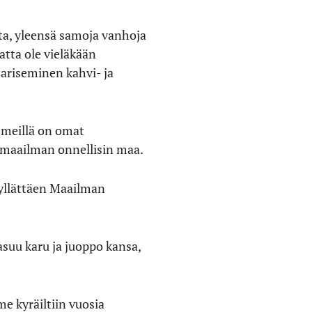
oita, yleensä samoja vanhoja
tta ole vieläkään
mariseminen kahvi- ja
 meillä on omat
a maailman onnellisin maa.
 yllättäen Maailman
suu karu ja juoppo kansa,
e kyräiltiin vuosia