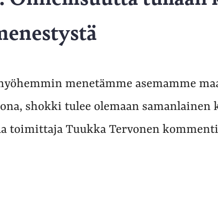
menestystä
 myöhemmin menetämme asemamme ma
iona, shokki tulee olemaan samanlainen 
ttaa toimittaja Tuukka Tervonen kommenti