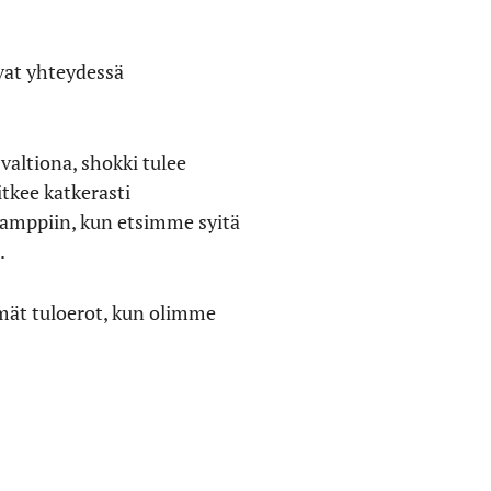
vat yhteydessä
tiona, shokki tulee
itkee katkerasti
ramppiin, kun etsimme syitä
.
mät tuloerot, kun olimme