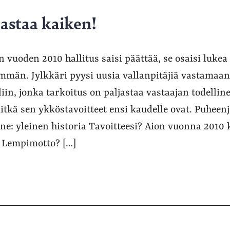
jastaa kaiken!
 vuoden 2010 hallitus saisi päättää, se osaisi lukea 
mmän. Jylkkäri pyysi uusia vallanpitäjiä vastamaa
in, jonka tarkoitus on paljastaa vastaajan todelline
mitkä sen ykköstavoitteet ensi kaudelle ovat. Puheen
ine: yleinen historia Tavoitteesi? Aion vuonna 2010 
. Lempimotto? […]