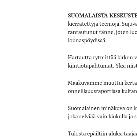
SUOMALAISTA KESKUST
kierrätettyjä teemoja. Sujuv
rantautunut tänne, joten luo
lounaspöydissä.
Hartautta rytmittää kirkon 
kiintiötapahtumat. Yksi niis
Maakuvamme muuttui kertahei
onnellisuusraportissa kultami
Suomalainen minäkuva on kui
joka selviää vain kiukulla ja s
Tulosta epäiltiin aluksi taa