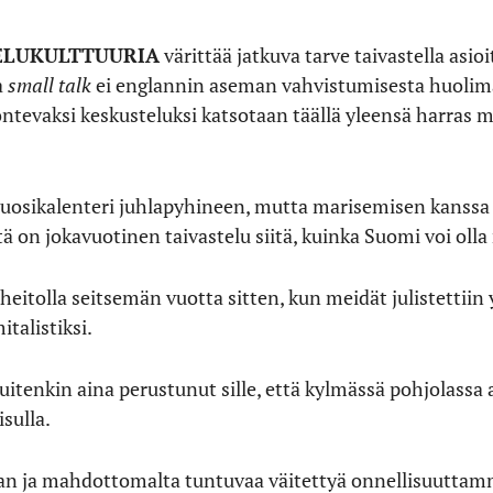
ELUKULTTUURIA
värittää jatkuva tarve taivastella asi
a
small talk
ei englannin aseman vahvistumisesta huolima
ntevaksi keskusteluksi katsotaan täällä yleensä harras 
vuosikalenteri juhlapyhineen, mutta marisemisen kanssa
tä on jokavuotinen taivastelu siitä, kuinka Suomi voi oll
tolla seitsemän vuotta sitten, kun meidät julistettiin
talistiksi.
tenkin aina perustunut sille, että kylmässä pohjolassa a
isulla.
jaan ja mahdottomalta tuntuvaa väitettyä onnellisuuttamm