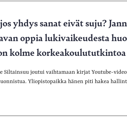
 jos yhdys sanat eivät suju? Jan
avan oppia lukivaikeudesta huol
 on kolme korkeakoulututkintoa
e Siltainsuu joutui vaihtamaan kirjat Youtube-vide
luonnistua. Yliopistopaikka hänen piti hakea hallin