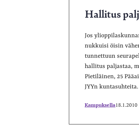
Hallitus pal
Jos ylioppilaskunnan
nukkuisi öisin vähe
tunnettuun seurapeli
hallitus paljastaa, 
Pietiläinen, 25 Pääa
JYYn kuntasuhteita
Kampuksella
18.1.2010