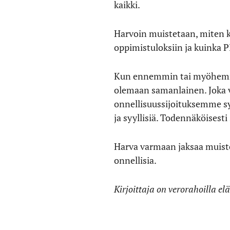
kaikki.
Harvoin muistetaan, miten 
oppimistuloksiin ja kuinka 
Kun ennemmin tai myöhemm
olemaan samanlainen. Joka vu
onnellisuussijoituksemme sy
ja syyllisiä. Todennäköisest
Harva varmaan jaksaa muiste
onnellisia.
Kirjoittaja on verorahoilla el