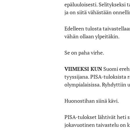
epäluuloisesti. Selitykseksi
ja on siitä vähästään onnell
Edelleen tulosta taivastellaa
vähän ollaan ylpeitäkin.
Se on paha virhe.
VIIMEKSI KUN
Suomi ereht
tyyssijana. PISA-tuloksista r
olympialaisissa. Ryhdyttiin 
Huonostihan siinä kävi.
PISA-tulokset lähtivät heti
jokavuotinen taivastelu on k