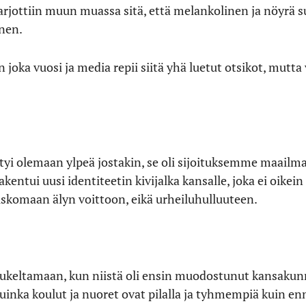
 tarjottiin muun muassa sitä, että melankolinen ja nöyr
inen.
n joka vuosi ja media repii siitä yhä luetut otsikot, mutta
yi olemaan ylpeä jostakin, se oli sijoituksemme maailm
akentui uusi identiteetin kivijalka kansalle, joka ei oikei
uskomaan älyn voittoon, eikä urheiluhulluuteen.
 sukeltamaan, kun niistä oli ensin muodostunut kansakun
uinka koulut ja nuoret ovat pilalla ja tyhmempiä kuin e