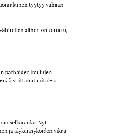
ä suomalainen tyytyy vähään
 vähitellen siihen on totuttu,
an parhaiden koulujen
n enää voittanut mitaleja
nan selkäranka. Nyt
nnen ja älykännyköiden vikaa