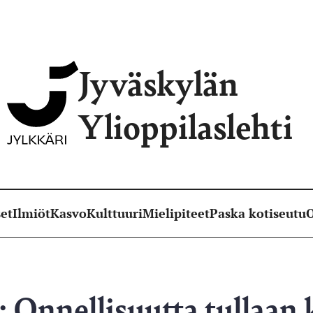
Jyväskylän
Ylioppilaslehti
et
Ilmiöt
Kasvo
Kulttuuri
Mielipiteet
Paska kotiseutu
O
 Onnellisuutta tullaan