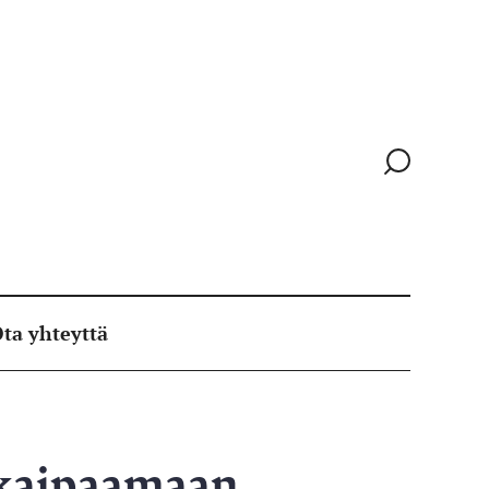
Siirry
hakusivull
ta yhteyttä
 kaipaamaan