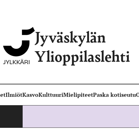
Jyväskylän
Ylioppilaslehti
et
Ilmiöt
Kasvo
Kulttuuri
Mielipiteet
Paska kotiseutu
O