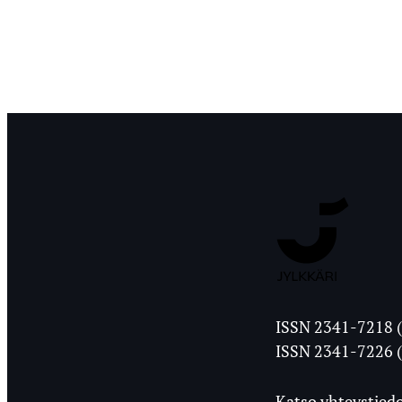
Jyväskylän
ISSN 2341-7218 (
Ylioppilasleht
ISSN 2341-7226 (
Katso yhteystiedo