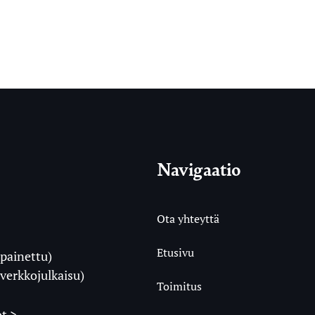
Navigaatio
Ota yhteyttä
Etusivu
painettu)
i
verkkojulkaisu)
Toimitus
t >