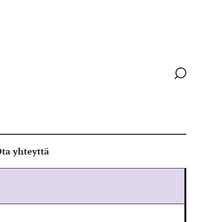
Siirry
hakusivull
ta yhteyttä