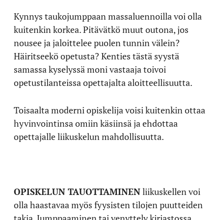
Kynnys taukojumppaan massaluennoilla voi olla
kuitenkin korkea. Pitävätkö muut outona, jos
nousee ja jaloittelee puolen tunnin välein?
Häiritseekö opetusta? Kenties tästä syystä
samassa kyselyssä moni vastaaja toivoi
opetustilanteissa opettajalta aloitteellisuutta.
Toisaalta moderni opiskelija voisi kuitenkin ottaa
hyvinvointinsa omiin käsiinsä ja ehdottaa
opettajalle liikuskelun mahdollisuutta.
OPISKELUN TAUOTTAMINEN
liikuskellen voi
olla haastavaa myös fyysisten tilojen puutteiden
takia. Jumppaaminen tai venyttely kirjastossa