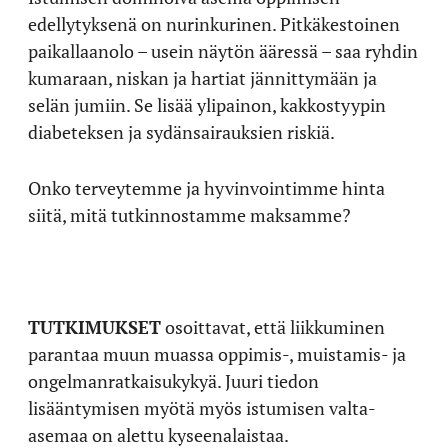
edellytyksenä on nurinkurinen. Pitkäkestoinen
paikallaanolo – usein näytön ääressä – saa ryhdin
kumaraan, niskan ja hartiat jännittymään ja
selän jumiin. Se lisää ylipainon, kakkostyypin
diabeteksen ja sydänsairauksien riskiä.
Onko terveytemme ja hyvinvointimme hinta
siitä, mitä tutkinnostamme maksamme?
TUTKIMUKSET
osoittavat, että liikkuminen
parantaa muun muassa oppimis-, muistamis- ja
ongelmanratkaisukykyä. Juuri tiedon
lisääntymisen myötä myös istumisen valta-
asemaa on alettu kyseenalaistaa.