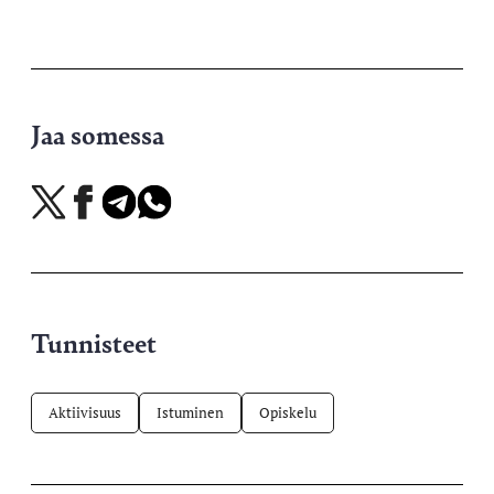
Jaa somessa
Jaa
Jaa
Jaa
Jaa
X-
Facebookissa
Telegramissa
WhatsAppissa
palvelussa
Tunnisteet
Aktiivisuus
Istuminen
Opiskelu