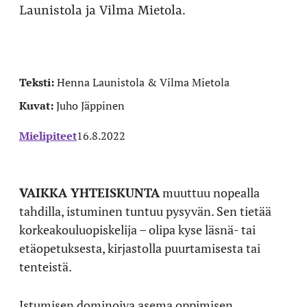
Launistola ja Vilma Mietola.
Teksti:
Henna Launistola & Vilma Mietola
Kuvat:
Juho Jäppinen
Mielipiteet
16.8.2022
VAIKKA YHTEISKUNTA
muuttuu nopealla
tahdilla, istuminen tuntuu pysyvän. Sen tietää
korkeakouluopiskelija – olipa kyse läsnä- tai
etäopetuksesta, kirjastolla puurtamisesta tai
tenteistä.
Istumisen dominoiva asema oppimisen