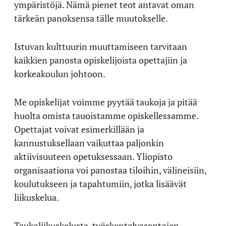
ympäristöjä. Nämä pienet teot antavat oman
tärkeän panoksensa tälle muutokselle.
Istuvan kulttuurin muuttamiseen tarvitaan
kaikkien panosta opiskelijoista opettajiin ja
korkeakoulun johtoon.
Me opiskelijat voimme pyytää taukoja ja pitää
huolta omista tauoistamme opiskellessamme.
Opettajat voivat esimerkillään ja
kannustuksellaan vaikuttaa paljonkin
aktiivisuuteen opetuksessaan. Yliopisto
organisaationa voi panostaa tiloihin, välineisiin,
koulutukseen ja tapahtumiin, jotka lisäävät
liikuskelua.
Taukoliikuskelusta, työskentelyasentojen