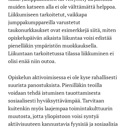
muiden katseen alla ei ole välttämättä helppoa.
Liikkumiseen tarkoitetut, vaikkapa
jumppakumppareilla varustetut
taukonurkkaukset ovat esimerkkejä siitä, miten
opiskelupäivän aikaista liikuntaa voisi edistää
pienelläkin ympäristön muokkauksella.
Liikuntaan tarkoitetussa tilassa liikkuminen ei
olisi enää niin outoa.
Opiskelun aktivoimisessa ei ole kyse rahallisesti
suurista panostuksista. Pienilläkin teoilla
voidaan tehdä istumisen tauottamisesta
sosiaalisesti hyväksyttävämpää. Tarvitaan
kuitenkin myös laajempaa toimintakulttuurin
muutosta, jotta yliopistoon voisi syntyä
aktiivisuuteen kannustavia fyysisiä ja sosiaalisia