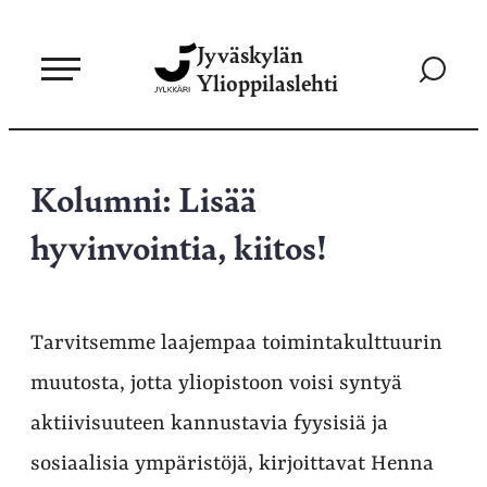
Siirry
Jyväskylän
suoraan
Siirry
Ylioppilaslehti
sisältöön
hakusivul
Kolumni: Lisää
hyvinvointia, kiitos!
Tarvitsemme laajempaa toimintakulttuurin
muutosta, jotta yliopistoon voisi syntyä
aktiivisuuteen kannustavia fyysisiä ja
sosiaalisia ympäristöjä, kirjoittavat Henna