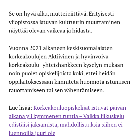
Se on hyvä alku, muttei riittävä. Erityisesti
yliopistossa istuvan kulttuurin muuttaminen
näyttää olevan vaikeaa ja hidasta.
Vuonna 2021 alkaneen keskisuomalaisten
korkeakoulujen Aktiivinen ja hyvinvoiva
korkeakoulu -yhteishankkeen kyselyn mukaan
noin puolet opiskelijoista koki, ettei heidän
oppilaitoksessaan kiinnitetä huomiota istumisen
tauottamiseen tai sen vähentämiseen.
Lue lisää:
Korkeakouluopiskelijat istuvat päivän
aikana yli kymmenen tuntia – Vaikka liikuskelu
edistäisi jaksamista, mahdollisuuksia siihen ei
luennoilla juuri ole