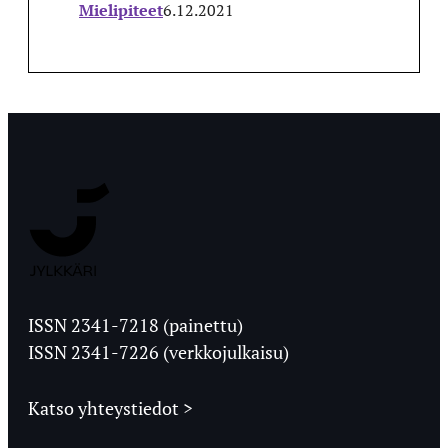
Mielipiteet
6.12.2021
Jyväskylän
Ylioppilaslehti
ISSN 2341-7218 (painettu)
ISSN 2341-7226 (verkkojulkaisu)
Katso yhteystiedot >