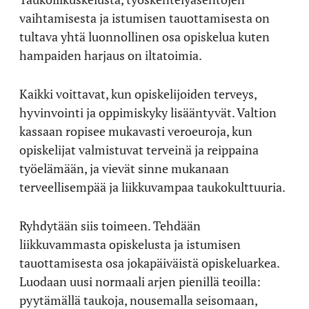
vaihtamisesta ja istumisen tauottamisesta on
tultava yhtä luonnollinen osa opiskelua kuten
hampaiden harjaus on iltatoimia.
Kaikki voittavat, kun opiskelijoiden terveys,
hyvinvointi ja oppimiskyky lisääntyvät. Valtion
kassaan ropisee mukavasti veroeuroja, kun
opiskelijat valmistuvat terveinä ja reippaina
työelämään, ja vievät sinne mukanaan
terveellisempää ja liikkuvampaa taukokulttuuria.
Ryhdytään siis toimeen. Tehdään
liikkuvammasta opiskelusta ja istumisen
tauottamisesta osa jokapäiväistä opiskeluarkea.
Luodaan uusi normaali arjen pienillä teoilla:
pyytämällä taukoja, nousemalla seisomaan,