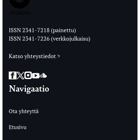
Jyväskylän
Ylioppilaslehti
ISSN 2341-7218 (painettu)
ISSN 2341-7226 (verkkojulkaisu)
Katso yhteystiedot >
Facebook
Twitter
Instagram
YouTube
SoundCloud
Navigaatio
Ota yhteyttä
Etusivu