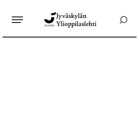
Siirry
Jyväskylän
suoraan
Siirry
Ylioppilaslehti
sisältöön
hakusivul