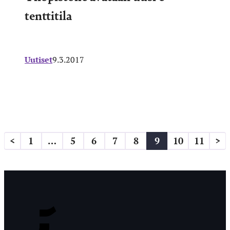
tenttitila
Uutiset
9.3.2017
Artikkelien
<
1
…
5
6
7
8
9
10
11
>
sivutus