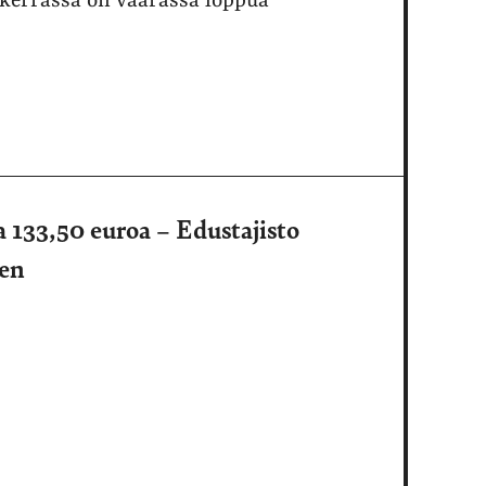
lakerrassa on vaarassa loppua
133,50 euroa – Edustajisto
sen