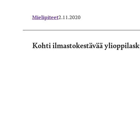
Mielipiteet
2.11.2020
Kohti ilmastokestävää ylioppilas