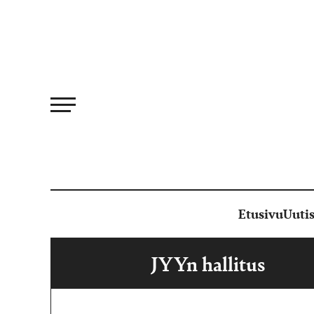
Siirry
suoraan
sisältöön
Etusivu
Uutis
JYYn hallitus