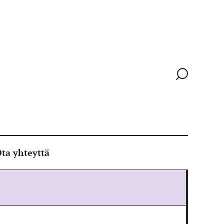
Siirry
hakusivull
ta yhteyttä