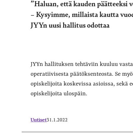
”Haluan, että kauden päätteeksi vo
– Kysyimme, millaista kautta vuod
JYYn uusi hallitus odottaa
JYYn hallituksen tehtäviin kuuluu vasta
operatiivisesta päätöksenteosta. Se myö
opiskelijoita koskevissa asioissa, sekä 
opiskelijoita ulospäin.
Uutiset
31.1.2022