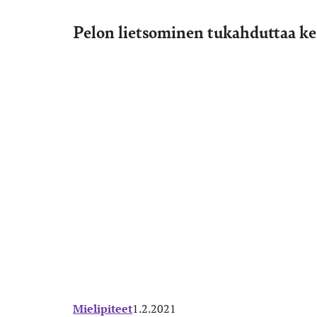
Pelon lietsominen tukahduttaa k
Mielipiteet
1.2.2021