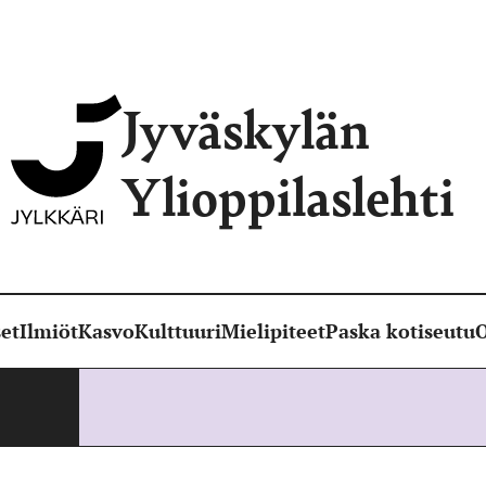
Jyväskylän
Ylioppilaslehti
et
Ilmiöt
Kasvo
Kulttuuri
Mielipiteet
Paska kotiseutu
O