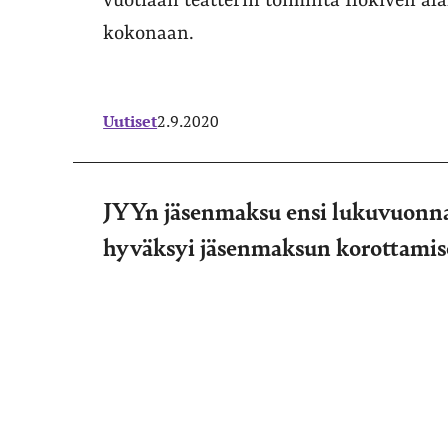
vuotiaan teatterin toiminta Ilokiven a
kokonaan.
Uutiset
2.9.2020
JYYn jäsenmaksu ensi lukuvuonna 
hyväksyi jäsenmaksun korottami