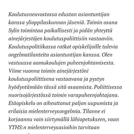
Koulutusneuvostossa edustan asiantuntijan
kanssa ylioppilaskunnan jäseniä. Toimin osana
Sylin toimintaa paikallisesti ja pidän yhteyttä
ainejärjestöjen koulutuspoliittisiin vastaaviin.
Koulutuspolitiikassa ratkot opiskelijoille tulevia
ongelmatilanteita asiantuntijan kanssa. Olen
vastuussa aamukoulujen puheenjohtamisesta.
Viime vuonna toimin ainejärjestöni
koulutuspoliittisena vastaavana ja pystyn
hyödyntämään tässä sitä osaamista. Poliittisessa
nuorisojärjestössä toimin varapuheenjohtajana.
Etäopiskelu on aiheuttanut paljon uupumista ja
erilaisia mielenterveysongelmia. Tilanne ei
korjaannu vain siirtymällä lähiopetukseen, vaan
YTHS:n mielenterveysasioihin tarvitaan