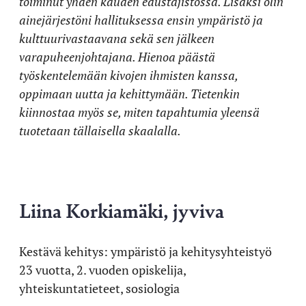
toiminut yhden kauden edustajistossa. Lisäksi olin
ainejärjestöni hallituksessa ensin ympäristö ja
kulttuurivastaavana sekä sen jälkeen
varapuheenjohtajana. Hienoa päästä
työskentelemään kivojen ihmisten kanssa,
oppimaan uutta ja kehittymään. Tietenkin
kiinnostaa myös se, miten tapahtumia yleensä
tuotetaan tällaisella skaalalla.
Liina Korkiamäki, jyviva
Kestävä kehitys: ympäristö ja kehitysyhteistyö
23 vuotta, 2. vuoden opiskelija,
yhteiskuntatieteet, sosiologia