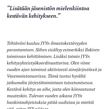
”Lisätään jäsenistön mielenkiintoa
kestävän kehitykseen.”
Tehtäviini kuuluu JYYn ilmastokestävyyden
parantaminen. Siihen sisältyy esimerkiksi Ilokiven
toiminnan kehittäminen. Lisäksi toimin JYYn
kehitysyhteistyökoordinaattorina. Olen viime
vuoden ajan toiminut aktiivisesti ainejärjestössä ja
Vasemmistonuorissa. Tämä tuntui hyvältä
jatkumolta järjestötoimintaan tutustumisessa.
Kestävä kehitys on aihe, josta olen kiinnostunut
muutenkin. Tulevan vuoden aikana JYYn
hankintaohjeistuksia pitää uudistaa ja miettiä
sitä, miten JYY pääsee