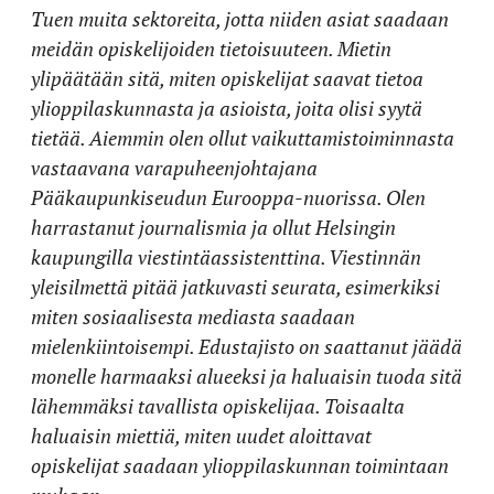
Tuen muita sektoreita, jotta niiden asiat saadaan
meidän opiskelijoiden tietoisuuteen. Mietin
ylipäätään sitä, miten opiskelijat saavat tietoa
ylioppilaskunnasta ja asioista, joita olisi syytä
tietää. Aiemmin olen ollut vaikuttamistoiminnasta
vastaavana varapuheenjohtajana
Pääkaupunkiseudun Eurooppa-nuorissa. Olen
harrastanut journalismia ja ollut Helsingin
kaupungilla viestintäassistenttina. Viestinnän
yleisilmettä pitää jatkuvasti seurata, esimerkiksi
miten sosiaalisesta mediasta saadaan
mielenkiintoisempi. Edustajisto on saattanut jäädä
monelle harmaaksi alueeksi ja haluaisin tuoda sitä
lähemmäksi tavallista opiskelijaa. Toisaalta
haluaisin miettiä, miten uudet aloittavat
opiskelijat saadaan ylioppilaskunnan toimintaan