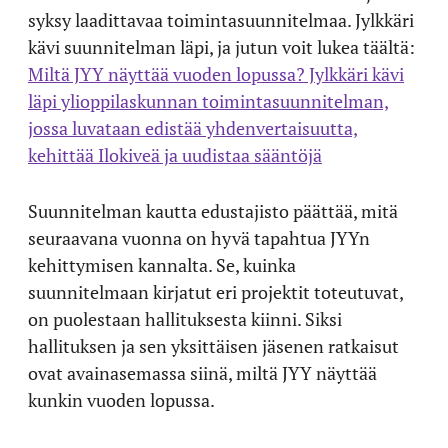
syksy laadittavaa toimintasuunnitelmaa. Jylkkäri
kävi suunnitelman läpi, ja jutun voit lukea täältä:
Miltä JYY näyttää vuoden lopussa? Jylkkäri kävi
läpi ylioppilaskunnan toimintasuunnitelman,
jossa luvataan edistää yhdenvertaisuutta,
kehittää Ilokiveä ja uudistaa sääntöjä
Suunnitelman kautta edustajisto päättää, mitä
seuraavana vuonna on hyvä tapahtua JYYn
kehittymisen kannalta. Se, kuinka
suunnitelmaan kirjatut eri projektit toteutuvat,
on puolestaan hallituksesta kiinni. Siksi
hallituksen ja sen yksittäisen jäsenen ratkaisut
ovat avainasemassa siinä, miltä JYY näyttää
kunkin vuoden lopussa.