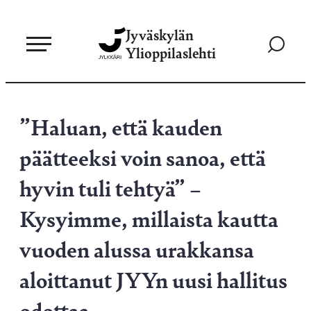
Siirry
Jyväskylän
suoraan
Siirry
Ylioppilaslehti
sisältöön
hakusivul
”Haluan, että kauden
päätteeksi voin sanoa, että
hyvin tuli tehtyä” –
Kysyimme, millaista kautta
vuoden alussa urakkansa
aloittanut JYYn uusi hallitus
odottaa