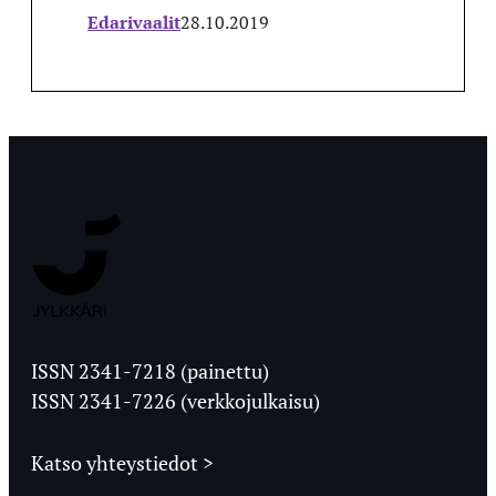
Edarivaalit
28.10.2019
Jyväskylän
Ylioppilaslehti
ISSN 2341-7218 (painettu)
ISSN 2341-7226 (verkkojulkaisu)
Katso yhteystiedot >