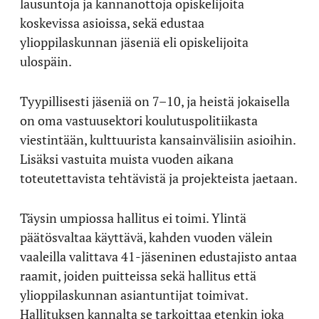
lausuntoja ja kannanottoja opiskelijoita
koskevissa asioissa, sekä edustaa
ylioppilaskunnan jäseniä eli opiskelijoita
ulospäin.
Tyypillisesti jäseniä on 7–10, ja heistä jokaisella
on oma vastuusektori koulutuspolitiikasta
viestintään, kulttuurista kansainvälisiin asioihin.
Lisäksi vastuita muista vuoden aikana
toteutettavista tehtävistä ja projekteista jaetaan.
Täysin umpiossa hallitus ei toimi. Ylintä
päätösvaltaa käyttävä, kahden vuoden välein
vaaleilla valittava 41-jäseninen edustajisto antaa
raamit, joiden puitteissa sekä hallitus että
ylioppilaskunnan asiantuntijat toimivat.
Hallituksen kannalta se tarkoittaa etenkin joka