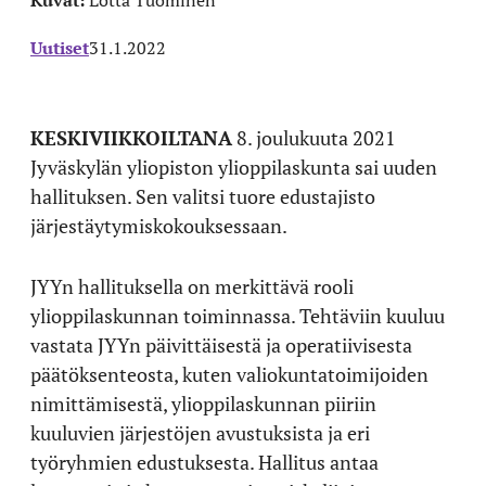
Kuvat:
Lotta Tuominen
Uutiset
31.1.2022
KESKIVIIKKOILTANA
8. joulukuuta 2021
Jyväskylän yliopiston ylioppilaskunta sai uuden
hallituksen. Sen valitsi tuore edustajisto
järjestäytymiskokouksessaan.
JYYn hallituksella on merkittävä rooli
ylioppilaskunnan toiminnassa. Tehtäviin kuuluu
vastata JYYn päivittäisestä ja operatiivisesta
päätöksenteosta, kuten valiokuntatoimijoiden
nimittämisestä, ylioppilaskunnan piiriin
kuuluvien järjestöjen avustuksista ja eri
työryhmien edustuksesta. Hallitus antaa