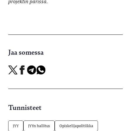
projektin parissa.
Jaa somessa
Jaa
Jaa
Jaa
Jaa
X-
Facebookissa
Telegramissa
WhatsAppissa
palvelussa
Tunnisteet
JYY
JYYn hallitus
Opiskelijapolitiikka