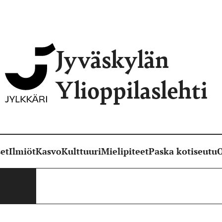
Jyväskylän
Ylioppilaslehti
et
Ilmiöt
Kasvo
Kulttuuri
Mielipiteet
Paska kotiseutu
O