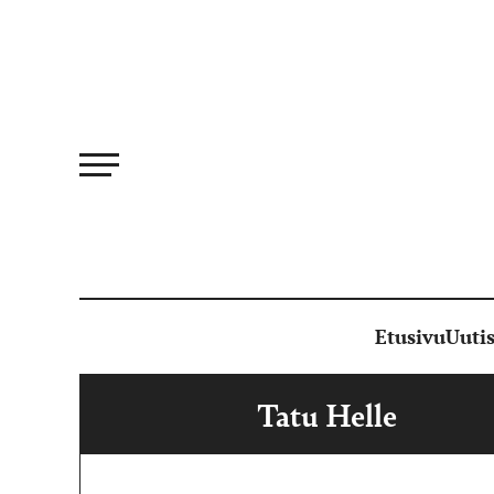
Siirry
suoraan
sisältöön
Etusivu
Uutis
Tatu Helle