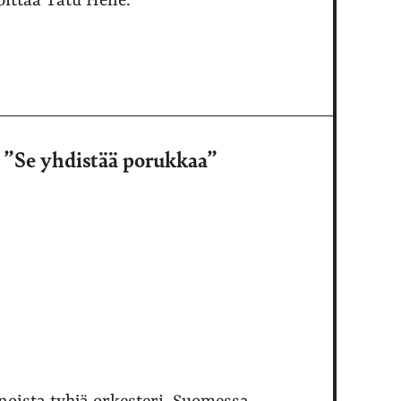
joittaa Tatu Helle.
 ”Se yhdistää porukkaa”