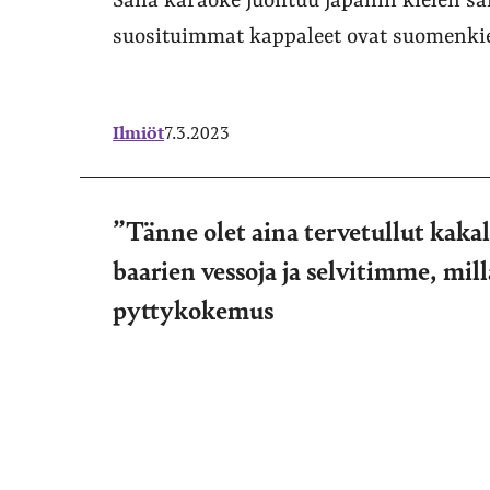
Sana karaoke juontuu japanin kielen sa
suosituimmat kappaleet ovat suomenkie
Ilmiöt
7.3.2023
”Tänne olet aina tervetullut kaka
baarien vessoja ja selvitimme, mi
pyttykokemus