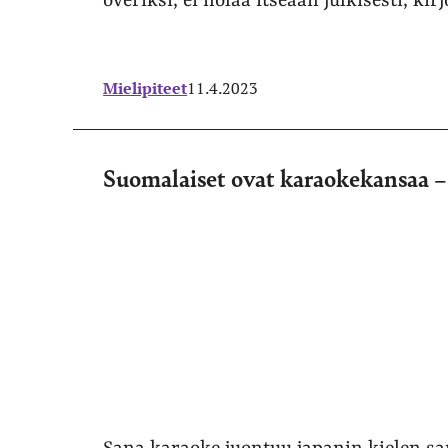
överiksi, ei nolaa itseään julkisesti, kir
Mielipiteet
11.4.2023
Suomalaiset ovat karaokekansaa –