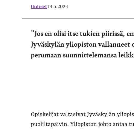
Uutiset
14.3.2024
”Jos en olisi itse tukien piirissä, 
Jyväskylän yliopiston vallanneet o
perumaan suunnittelemansa leikk
Opiskelijat valtasivat Jyväskylän yli
puoliltapäivin. Yliopiston johto antaa tu