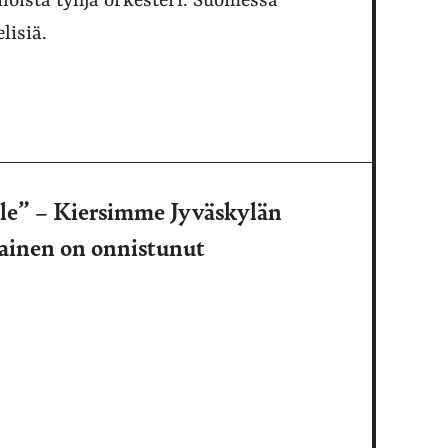
noista tyhjä orkesteri. Suomessa
lisiä.
lle” – Kiersimme Jyväskylän
llainen on onnistunut