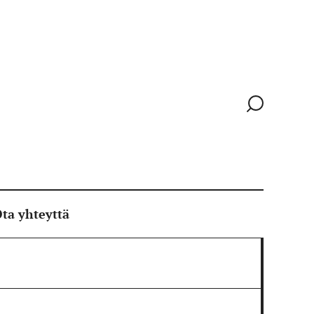
Siirry
hakusivull
ta yhteyttä