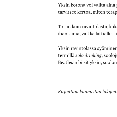
Yksin kotona voi valita aina
tarvitsee kertoa, miten tera
Toisin kuin ravintolasta, k
ihan sama, vaikka lattialle
Yksin ravintolassa syöminen
termillä
solo drinking
, sool
Beatlesin biisit yksin, soolon
Kirjoittaja kannustaa lukijoi