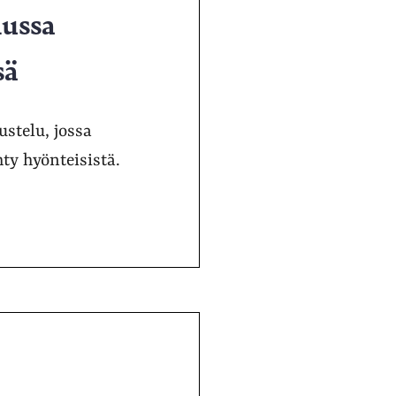
lussa
sä
stelu, jossa
hty hyönteisistä.