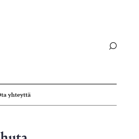
Siirry
hakusivull
ta yhteyttä
uhuta