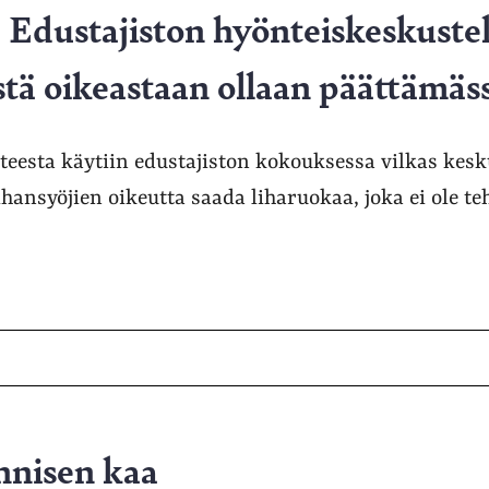
Edustajiston hyönteiskeskuste
stä oikeastaan ollaan päättämäs
teesta käytiin edustajiston kokouksessa vilkas kesku
ihansyöjien oikeutta saada liharuokaa, joka ei ole te
nnisen kaa