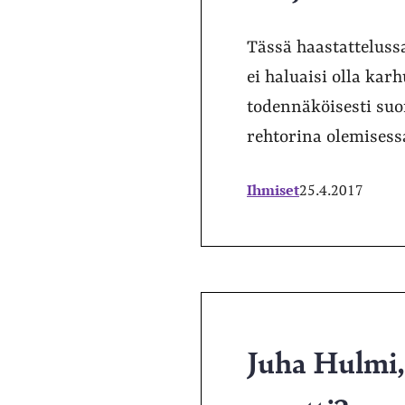
Tässä haastatteluss
ei haluaisi olla kar
todennäköisesti suo
rehtorina olemisess
Ihmiset
25.4.2017
Juha Hulmi, 