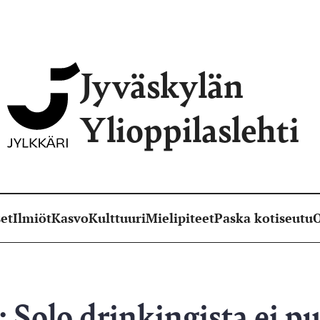
Jyväskylän
Ylioppilaslehti
et
Ilmiöt
Kasvo
Kulttuuri
Mielipiteet
Paska kotiseutu
O
Solo drinkingista ei p