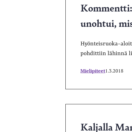
Kommentti: 
unohtui, mi
Hyönteisruoka-aloit
pohdittiin lähinnä l
Mielipiteet
1.3.2018
Kaljalla Ma