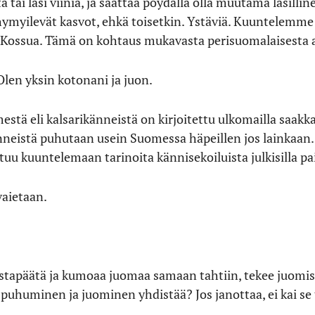
 tai lasi viiniä, ja saattaa pöydällä olla muutama lasillin
ymyilevät kasvot, ehkä toisetkin. Ystäviä. Kuuntelemme
Kossua. Tämä on kohtaus mukavasta perisuomalaisesta al
Olen yksin kotonani ja juon.
stä eli kalsarikänneistä on kirjoitettu ulkomailla saakk
känneistä puhutaan usein Suomessa häpeillen jos lainkaan
utuu kuuntelemaan tarinoita kännisekoiluista julkisilla pai
vaietaan.
vastapäätä ja kumoaa juomaa samaan tahtiin, tekee juomise
huminen ja juominen yhdistää? Jos janottaa, ei kai se t