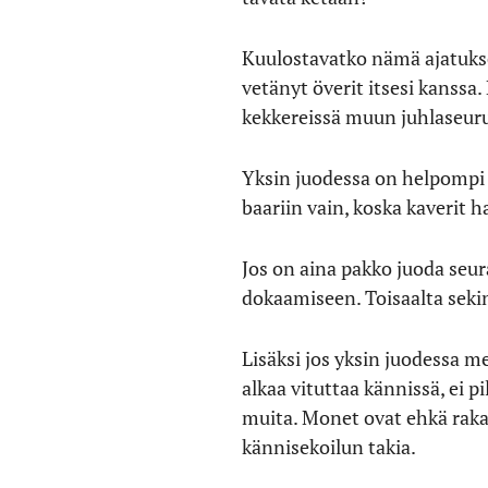
Kuulostavatko nämä ajatukset
vetänyt överit itsesi kanss
kekkereissä muun juhlaseu
Yksin juodessa on helpompi s
baariin vain, koska kaverit h
Jos on aina pakko juoda seur
dokaamiseen. Toisaalta sekin
Lisäksi jos yksin juodessa me
alkaa vituttaa kännissä, ei pi
muita. Monet ovat ehkä rak
kännisekoilun takia.