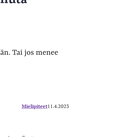
än. Tai jos menee
Mielipiteet
11.4.2023