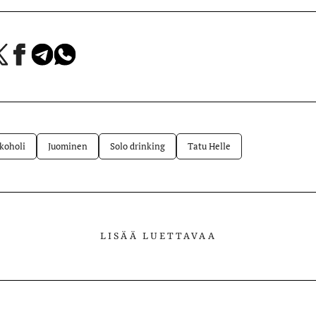
a
Jaa
Jaa
Jaa
Facebookissa
Telegramissa
WhatsAppissa
lvelussa
koholi
Juominen
Solo drinking
Tatu Helle
LISÄÄ LUETTAVAA