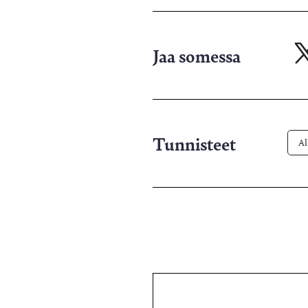
Jaa somessa
Ja
X-
pa
Tunnisteet
Al