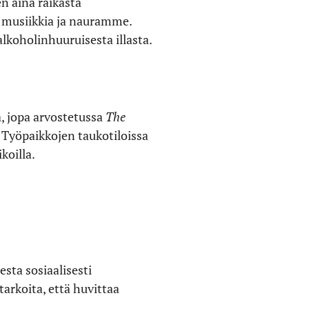
en aina raikasta
 musiikkia ja nauramme.
koholinhuuruisesta illasta.
a, jopa arvostetussa
The
. Työpaikkojen taukotiloissa
koilla.
sta sosiaalisesti
arkoita, että huvittaa