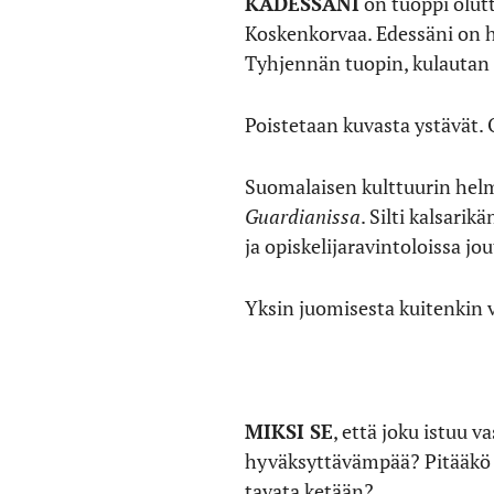
KÄDESSÄNI
on tuoppi olutta
Koskenkorvaa. Edessäni on h
Tyhjennän tuopin, kulautan 
Poistetaan kuvasta ystävät. 
Suomalaisen kulttuurin helme
Guardianissa
. Silti kalsari
ja opiskelijaravintoloissa jo
Yksin juomisesta kuitenkin 
MIKSI SE
, että joku istuu 
hyväksyttävämpää? Pitääkö pu
tavata ketään?