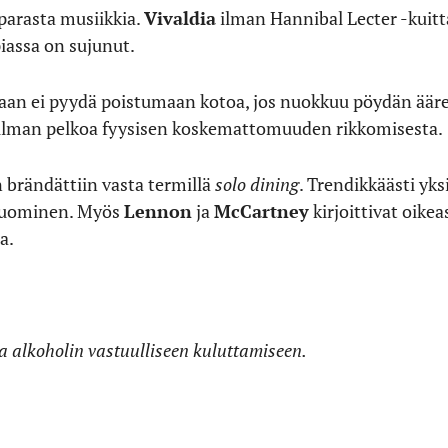
 parasta musiikkia.
Vivaldia
ilman Hannibal Lecter -kuitt
piassa on sujunut.
ukaan ei pyydä poistumaan kotoa, jos nuokkuu pöydän ääre
 – ilman pelkoa fyysisen koskemattomuuden rikkomisesta.
 brändättiin vasta termillä
solo dining
. Trendikkäästi yk
ojuominen. Myös
Lennon
ja
McCartney
kirjoittivat oike
a.
ta alkoholin vastuulliseen kuluttamiseen.