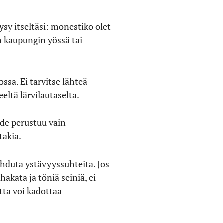
sy itseltäsi: monestiko olet
 kaupungin yössä tai
ssa. Ei tarvitse lähteä
eltä lärvilautaselta.
hde perustuu vain
takia.
lehduta ystävyyssuhteita. Jos
hakata ja töniä seiniä, ei
ta voi kadottaa