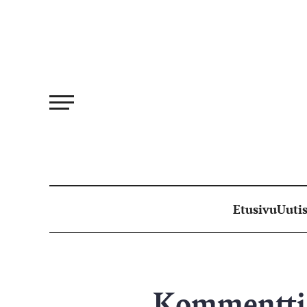
Siirry
suoraan
sisältöön
Etusivu
Uutis
Kommentti: 