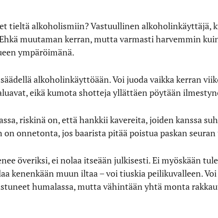
 tieltä alkoholismiin? Vastuullinen alkoholinkäyttäjä, ky
a. Ehkä muutaman kerran, mutta varmasti harvemmin kuin
rueen ympäröimänä.
äädellä alkoholinkäyttöään. Voi juoda vaikka kerran viiko
aluavat, eikä kumota shotteja yllättäen pöytään ilmestyne
assa, riskinä on, että hankkii kavereita, joiden kanssa su
 on onnetonta, jos baarista pitää poistua paskan seuran 
nee överiksi, ei nolaa itseään julkisesti. Ei myöskään tu
laa kenenkään muun iltaa – voi tiuskia peilikuvalleen. Voi 
astuneet humalassa, mutta vähintään yhtä monta rakkaut