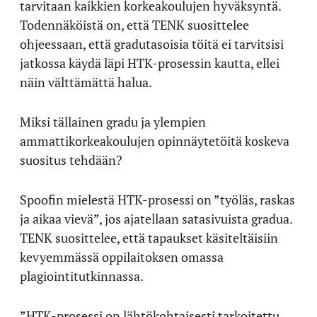
tarvitaan kaikkien korkeakoulujen hyväksyntä.
Todennäköistä on, että TENK suosittelee
ohjeessaan, että gradutasoisia töitä ei tarvitsisi
jatkossa käydä läpi HTK-prosessin kautta, ellei
näin välttämättä halua.
Miksi tällainen gradu ja ylempien
ammattikorkeakoulujen opinnäytetöitä koskeva
suositus tehdään?
Spoofin mielestä HTK-prosessi on ”työläs, raskas
ja aikaa vievä”, jos ajatellaan satasivuista gradua.
TENK suosittelee, että tapaukset käsiteltäisiin
kevyemmässä oppilaitoksen omassa
plagiointitutkinnassa.
”HTK-prosessi on lähtökohtaisesti tarkoitettu