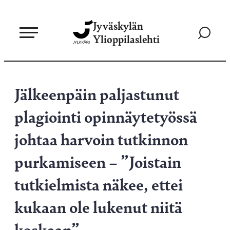
Siirry
Jyväskylän
suoraan
Siirry
Ylioppilaslehti
sisältöön
hakusivul
Jälkeenpäin paljastunut
plagiointi opinnäytetyössä
johtaa harvoin tutkinnon
purkamiseen – ”Joistain
tutkielmista näkee, ettei
kukaan ole lukenut niitä
koskaan”