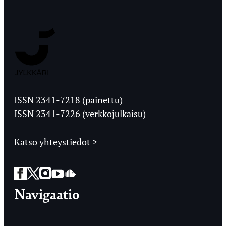
Jyväskylän
Ylioppilaslehti
ISSN 2341-7218 (painettu)
ISSN 2341-7226 (verkkojulkaisu)
Katso yhteystiedot >
Facebook
Twitter
Instagram
YouTube
SoundCloud
Navigaatio