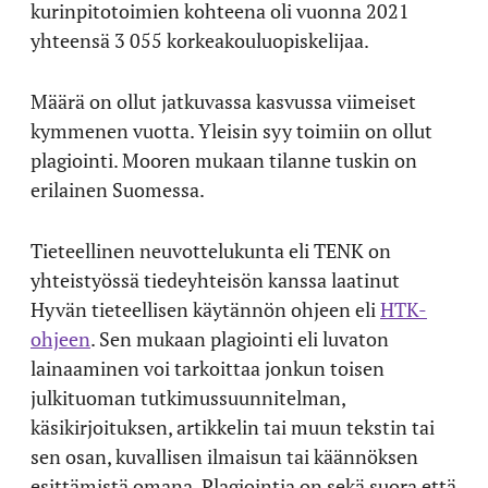
kurinpitotoimien kohteena oli vuonna 2021
yhteensä 3 055 korkeakouluopiskelijaa.
Määrä on ollut jatkuvassa kasvussa viimeiset
kymmenen vuotta. Yleisin syy toimiin on ollut
plagiointi. Mooren mukaan tilanne tuskin on
erilainen Suomessa.
Tieteellinen neuvottelukunta eli TENK on
yhteistyössä tiedeyhteisön kanssa laatinut
Hyvän tieteellisen käytännön ohjeen eli
HTK-
ohjeen
. Sen mukaan plagiointi eli luvaton
lainaaminen voi tarkoittaa jonkun toisen
julkituoman tutkimussuunnitelman,
käsikirjoituksen, artikkelin tai muun tekstin tai
sen osan, kuvallisen ilmaisun tai käännöksen
esittämistä omana. Plagiointia on sekä suora että