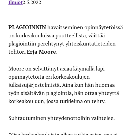
Ilmiöt
2.5.2022
PLAGIOINNIN
havaitseminen opinnäytetöissä
on korkeakouluissa puutteellista, väittää
plagiointiin perehtynyt yhteiskuntatieteiden
tohtori
Erja Moore
.
Moore on selvittänyt asiaa käymällä läpi
opinnäytetöitä eri korkeakoulujen
julkaisujärjestelmistä. Aina kun hän huomaa
työn sisältävän plagiointia, hän ottaa yhteyttä
korkeakouluun, jossa tutkielma on tehty.
Suhtautuminen yhteydenottoihin vaihtelee.
”Osa korkeakouluista alkaa tutkia asiaa, osa ei