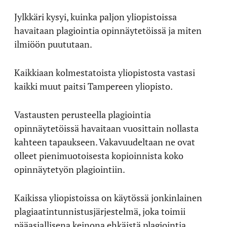
Jylkkäri kysyi, kuinka paljon yliopistoissa
havaitaan plagiointia opinnäytetöissä ja miten
ilmiöön puututaan.
Kaikkiaan kolmestatoista yliopistosta vastasi
kaikki muut paitsi Tampereen yliopisto.
Vastausten perusteella plagiointia
opinnäytetöissä havaitaan vuosittain nollasta
kahteen tapaukseen. Vakavuudeltaan ne ovat
olleet pienimuotoisesta kopioinnista koko
opinnäytetyön plagiointiin.
Kaikissa yliopistoissa on käytössä jonkinlainen
plagiaatintunnistusjärjestelmä, joka toimii
pääasiallisena keinona ehkäistä plagiointia.