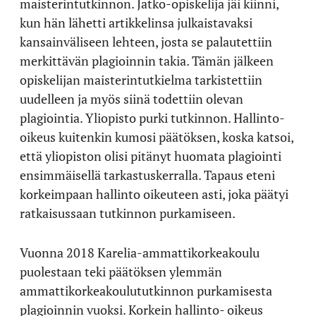
maisterintutkinnon. Jatko-opiskelija jäi kiinni,
kun hän lähetti artikkelinsa julkaistavaksi
kansainväliseen lehteen, josta se palautettiin
merkittävän plagioinnin takia. Tämän jälkeen
opiskelijan maisterintutkielma tarkistettiin
uudelleen ja myös siinä todettiin olevan
plagiointia. Yliopisto purki tutkinnon. Hallinto-
oikeus kuitenkin kumosi päätöksen, koska katsoi,
että yliopiston olisi pitänyt huomata plagiointi
ensimmäisellä tarkastuskerralla. Tapaus eteni
korkeimpaan hallinto oikeuteen asti, joka päätyi
ratkaisussaan tutkinnon purkamiseen.
Vuonna 2018 Karelia-ammattikorkeakoulu
puolestaan teki päätöksen ylemmän
ammattikorkeakoulututkinnon purkamisesta
plagioinnin vuoksi. Korkein hallinto- oikeus