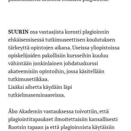
SUURIN
osa vastaajista korosti plagioinnin
ehkäisemisessä tutkimuseettisen koulutuksen
tärkeyttä opintojen aikana. Useissa yliopistoissa
opiskelijoiden pakollisiin kursseihin kuuluu
vähintään jonkinlainen johdatuskurssi
akateemisiin opintoihin, jossa käsitellään
tutkimusetiikkaa.
Lisäksi aihetta käydään läpi
tutkielmaseminaareissa.
Åbo Akademin vastauksessa toivottiin, että
plagiointitapaukset ilmoitettaisiin kansallisesti
Ruotsin tapaan ja että plagioinnista käytäisiin