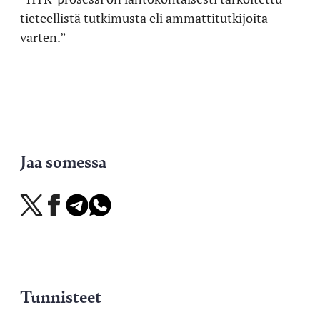
tieteellistä tutkimusta eli ammattitutkijoita
varten.”
Jaa somessa
Jaa
Jaa
Jaa
Jaa
X-
Facebookissa
Telegramissa
WhatsAppissa
palvelussa
Tunnisteet