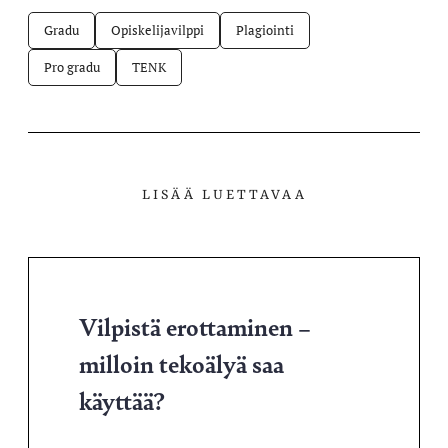
Gradu
Opiskelijavilppi
Plagiointi
Pro gradu
TENK
LISÄÄ LUETTAVAA
Vilpistä erottaminen –
milloin tekoälyä saa
käyttää?