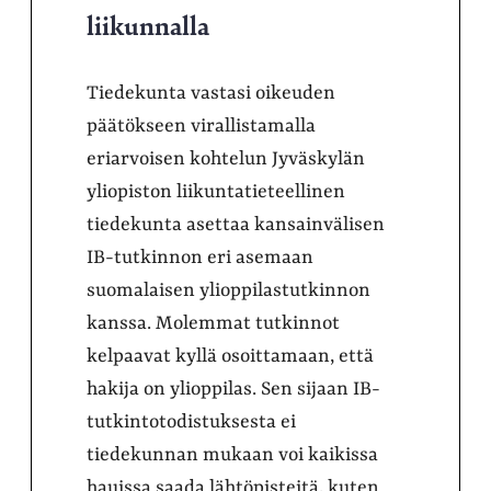
liikunnalla
Tiedekunta vastasi oikeuden
päätökseen virallistamalla
eriarvoisen kohtelun Jyväskylän
yliopiston liikuntatieteellinen
tiedekunta asettaa kansainvälisen
IB-tutkinnon eri asemaan
suomalaisen ylioppilastutkinnon
kanssa. Molemmat tutkinnot
kelpaavat kyllä osoittamaan, että
hakija on ylioppilas. Sen sijaan IB-
tutkintotodistuksesta ei
tiedekunnan mukaan voi kaikissa
hauissa saada lähtöpisteitä, kuten