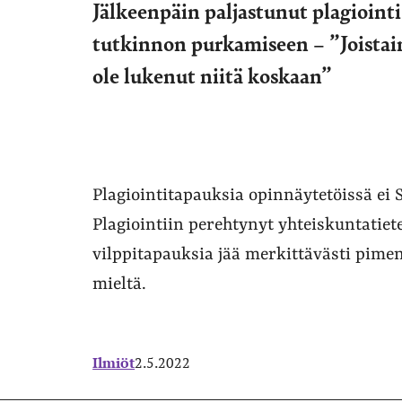
Jälkeenpäin paljastunut plagioint
tutkinnon purkamiseen – ”Joistain
ole lukenut niitä koskaan”
Plagiointitapauksia opinnäytetöissä ei S
Plagiointiin perehtynyt yhteiskuntatiete
vilppitapauksia jää merkittävästi pime
mieltä.
Ilmiöt
2.5.2022