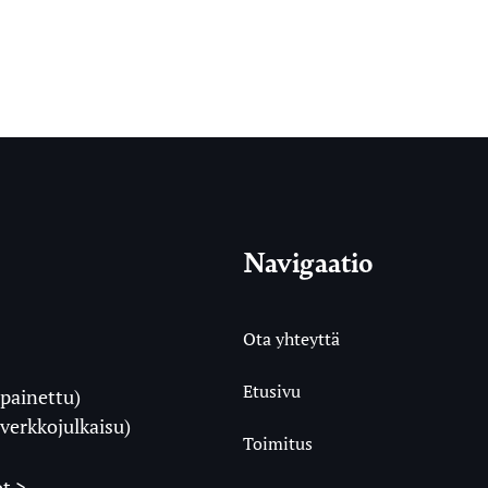
Navigaatio
Ota yhteyttä
Etusivu
painettu)
i
verkkojulkaisu)
Toimitus
t >