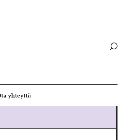
Siirry
hakusivull
ta yhteyttä