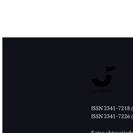
Jyväskylän
ISSN 2341-7218 (
Ylioppilasleht
ISSN 2341-7226 (
Katso yhteystiedo