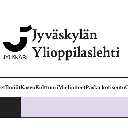
Jyväskylän
Ylioppilaslehti
et
Ilmiöt
Kasvo
Kulttuuri
Mielipiteet
Paska kotiseutu
O