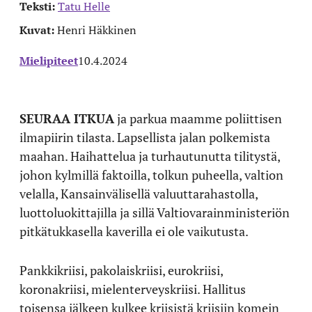
Teksti:
Tatu Helle
Kuvat:
Henri Häkkinen
Mielipiteet
10.4.2024
SEURAA ITKUA
ja parkua maamme poliittisen
ilmapiirin tilasta. Lapsellista jalan polkemista
maahan. Haihattelua ja turhautunutta tilitystä,
johon kylmillä faktoilla, tolkun puheella, valtion
velalla, Kansainvälisellä valuuttarahastolla,
luottoluokittajilla ja sillä Valtiovarainministeriön
pitkätukkasella kaverilla ei ole vaikutusta.
Pankkikriisi, pakolaiskriisi, eurokriisi,
koronakriisi, mielenterveyskriisi. Hallitus
toisensa jälkeen kulkee kriisistä kriisiin komein