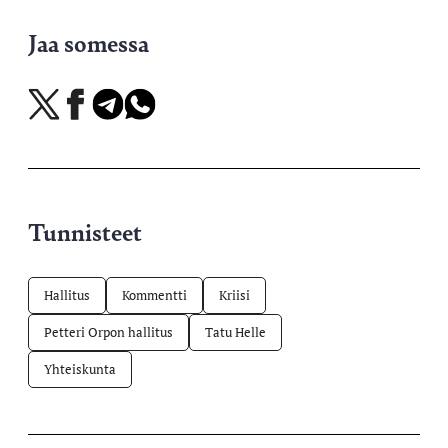
Jaa somessa
Jaa
Jaa
Jaa
Jaa
X-
Facebookissa
Telegramissa
WhatsAppissa
palvelussa
Tunnisteet
Hallitus
Kommentti
Kriisi
Petteri Orpon hallitus
Tatu Helle
Yhteiskunta