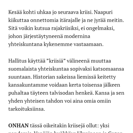
Kesää kohti uhkaa jo seuraava kriisi. Naapuri
kiikuttaa onnettomia itärajalle ja ne jyrää meitin.
Sitä voikin kutsua rajakriisiksi, ei ongelmaksi,
johon järjestäytyneenä modernina
yhteiskuntana kykenemme vastaamaan.
Hallitus käyttää ”kriisiä” välineenä muuttaa
suomalaista yhteiskuntaa sopivaksi katsomaansa
suuntaan. Historian sakeissa liemissä keitetty
kansakuntamme voidaan kerta toisensa jälkeen
puhaltaa täyteen talvisodan henkeä. Kansa ja sen
yhden yhteisen tahdon voi aina omia omiin
tarkoituksiinsa.
ONHAN
tässä oikeitakin kriisejä ollut: yksi