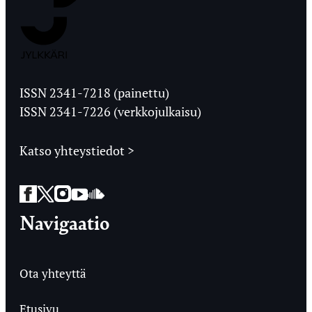
Jyväskylän
Ylioppilaslehti
ISSN 2341-7218 (painettu)
ISSN 2341-7226 (verkkojulkaisu)
Katso yhteystiedot >
Facebook
Twitter
Instagram
YouTube
SoundCloud
Navigaatio
Ota yhteyttä
Etusivu