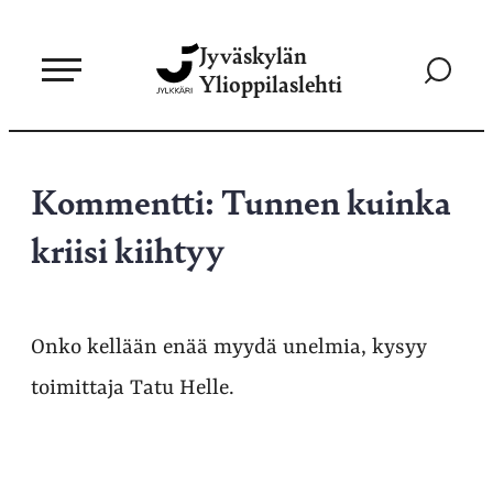
Siirry
Jyväskylän
suoraan
Siirry
Ylioppilaslehti
sisältöön
hakusivul
Kommentti: Tunnen kuinka
kriisi kiihtyy
Onko kellään enää myydä unelmia, kysyy
toimittaja Tatu Helle.