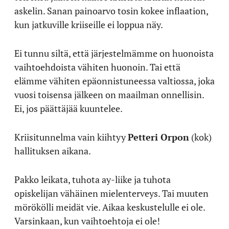
askelin. Sanan painoarvo tosin kokee inflaation,
kun jatkuville kriiseille ei loppua näy.
Ei tunnu siltä, että järjestelmämme on huonoista
vaihtoehdoista vähiten huonoin. Tai että
elämme vähiten epäonnistuneessa valtiossa, joka
vuosi toisensa jälkeen on maailman onnellisin.
Ei, jos päättäjää kuuntelee.
Kriisitunnelma vain kiihtyy
Petteri Orpon
(kok)
hallituksen aikana.
Pakko leikata, tuhota ay-liike ja tuhota
opiskelijan vähäinen mielenterveys. Tai muuten
mörökölli meidät vie. Aikaa keskustelulle ei ole.
Varsinkaan, kun vaihtoehtoja ei ole!