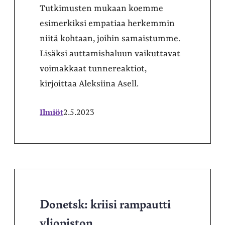
Tutkimusten mukaan koemme
esimerkiksi empatiaa herkemmin
niitä kohtaan, joihin samaistumme.
Lisäksi auttamishaluun vaikuttavat
voimakkaat tunnereaktiot,
kirjoittaa Aleksiina Asell.
Ilmiöt
2.5.2023
Donetsk: kriisi rampautti
yliopiston