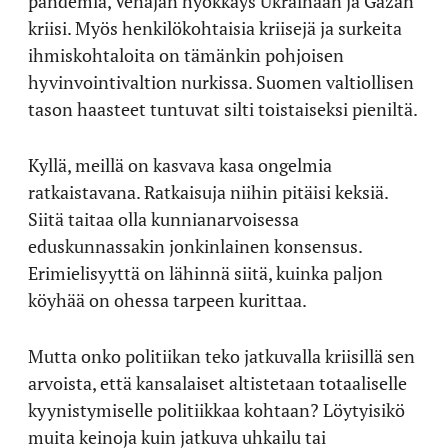
pandemia, Venäjän hyökkäys Ukrainaan ja Gazan
kriisi. Myös henkilökohtaisia kriisejä ja surkeita
ihmiskohtaloita on tämänkin pohjoisen
hyvinvointivaltion nurkissa. Suomen valtiollisen
tason haasteet tuntuvat silti toistaiseksi pieniltä.
Kyllä, meillä on kasvava kasa ongelmia
ratkaistavana. Ratkaisuja niihin pitäisi keksiä.
Siitä taitaa olla kunnianarvoisessa
eduskunnassakin jonkinlainen konsensus.
Erimielisyyttä on lähinnä siitä, kuinka paljon
köyhää on ohessa tarpeen kurittaa.
Mutta onko politiikan teko jatkuvalla kriisillä sen
arvoista, että kansalaiset altistetaan totaaliselle
kyynistymiselle politiikkaa kohtaan? Löytyisikö
muita keinoja kuin jatkuva uhkailu tai