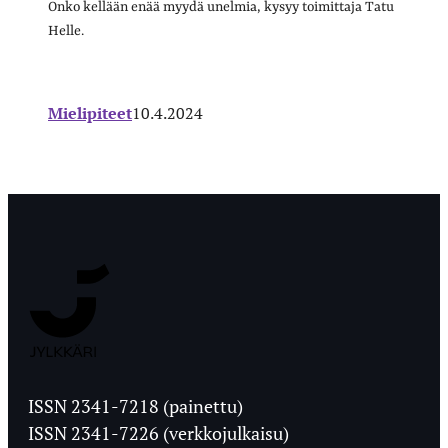
Onko kellään enää myydä unelmia, kysyy toimittaja Tatu
Helle.
Mielipiteet
10.4.2024
Jyväskylän
Ylioppilaslehti
ISSN 2341-7218 (painettu)
ISSN 2341-7226 (verkkojulkaisu)