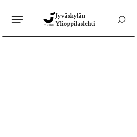
Siirry
Jyväskylän
suoraan
Siirry
Ylioppilaslehti
sisältöön
hakusivul