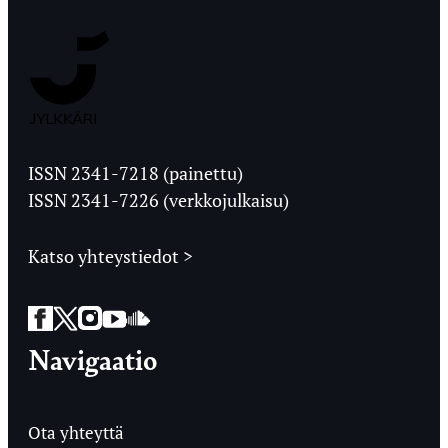
Jyväskylän
Ylioppilaslehti
ISSN 2341-7218 (painettu)
ISSN 2341-7226 (verkkojulkaisu)
Katso yhteystiedot >
Facebook
Twitter
Instagram
YouTube
SoundCloud
Navigaatio
Ota yhteyttä