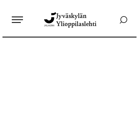
Siirry
Jyväskylän
suoraan
Siirry
Ylioppilaslehti
sisältöön
hakusivul