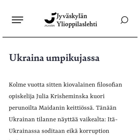
Siirry
Jyväskylän
suoraan
Siirry
Ylioppilaslehti
sisältöön
hakusivul
Ukraina umpikujassa
Kolme vuotta sitten kiovalainen filosofian
opiskelija Julia Krisheminska kuori
perunoilta Maidanin keittiössä. Tänään
Ukrainan tilanne näyttää vaikealta: Itä-
Ukrainassa soditaan eikä korruption