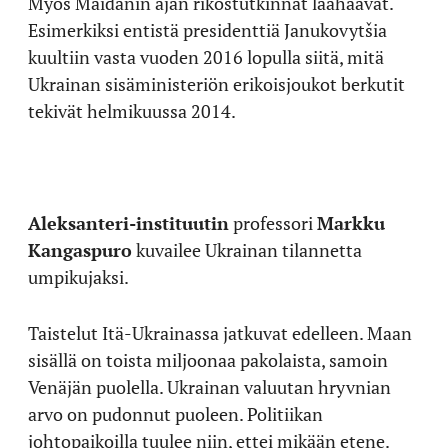
Myös Maidanin ajan rikostutkinnat laahaavat.
Esimerkiksi entistä presidenttiä Janukovytšia
kuultiin vasta vuoden 2016 lopulla siitä, mitä
Ukrainan sisäministeriön erikoisjoukot berkutit
tekivät helmikuussa 2014.
Aleksanteri-instituutin
professori
Markku
Kangaspuro
kuvailee Ukrainan tilannetta
umpikujaksi.
Taistelut Itä-Ukrainassa jatkuvat edelleen. Maan
sisällä on toista miljoonaa pakolaista, samoin
Venäjän puolella. Ukrainan valuutan hryvnian
arvo on pudonnut puoleen. Politiikan
johtopaikoilla tuulee niin, ettei mikään etene.