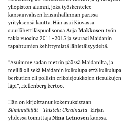
yliopiston alumni, joka työskentelee
kansainvälisen kriisinhallinnan parissa
yrityksensä kautta. Hän asui Kiovassa
suurlähettiläspuolisonsa
Arja Makkosen
työn
takia vuosina 2011–2015 ja seurasi Maidanin
tapahtumien kehittymistä lähietäisyydeltä.
”Asuimme sadan metrin päässä Maidanilta, ja
meillä oli sekä Maidanin kulkulupa että kulkulupa
berkutien eli poliisin erikoisjoukkojen tiesulkujen
läpi”, Hellenberg kertoo.
Hän on kirjoittanut kokemuksistaan
Silminnäkijät – Taistelu Ukrainasta
-kirjan
yhdessä toimittaja
Nina Leinosen
kanssa.