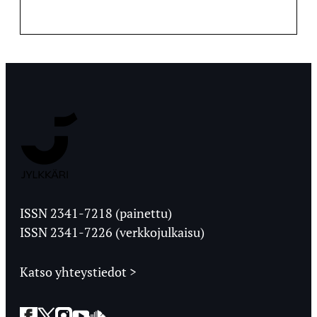
Jyväskylän
Ylioppilaslehti
ISSN 2341-7218 (painettu)
ISSN 2341-7226 (verkkojulkaisu)
Katso yhteystiedot >
Facebook
Twitter
Instagram
YouTube
SoundCloud