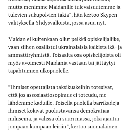
mutta menimme Maidanille tulevaisuutemme ja
tulevien sukupolvien takia”, hän kertoo Skypen
välityksellä Yhdysvalloista, jossa asuu nyt.
Maidan ei kuitenkaan ollut pelkkä opiskelijaliike,
vaan siihen osallistui ukrainalaisia kaikista ikä- ja
ammattiryhmistä. Toisaalta osa opiskelijoista oli
myös avoimesti Maidania vastaan tai jättäytyi
tapahtumien ulkopuolelle.
”Ihmiset opettajista taksikuskeihin totesivat,
että jos assosiaatiosopimus ei toteudu, me
lähdemme kaduille. Toisella puolella barrikadeja
ihmiset kokivat puolustavansa demokratiaa
miliiseinä, ja välissä oli suuri massa, joka ajautui
jompaan kumpaan leiriin”, kertoo suomalainen