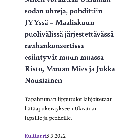
sodan uhreja, pohdittiin
JYYssä – Maaliskuun
puolivälissä järjestettävässä
rauhankonsertissa
esiintyvät muun muassa
Risto, Muuan Mies ja Jukka
Nousiainen
Tapahtuman lipputulot lahjoitetaan
hätäapukeräykseen Ukrainan
lapsille ja perheille.
Kulttuuri
3.3.2022