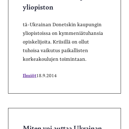
yliopiston
tä-Ukrainan Donetskin kaupungin
yliopistoissa on kymmeniätuhansia
opiskelijoita. Kriisillä on ollut
tuhoisa vaikutus paikallisten
korkeakoulujen toimintaan.
Ilmiöt
18.9.2014
Miten voi auttaa Ukrainan