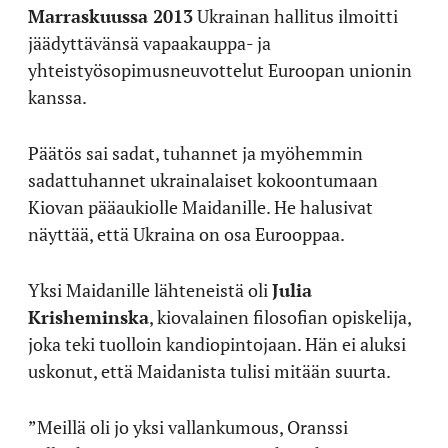
Marraskuussa 2013
Ukrainan hallitus ilmoitti
jäädyttävänsä vapaakauppa- ja
yhteistyösopimusneuvottelut Euroopan unionin
kanssa.
Päätös sai sadat, tuhannet ja myöhemmin
sadattuhannet ukrainalaiset kokoontumaan
Kiovan pääaukiolle Maidanille. He halusivat
näyttää, että Ukraina on osa Eurooppaa.
Yksi Maidanille lähteneistä oli
Julia
Krisheminska
, kiovalainen filosofian opiskelija,
joka teki tuolloin kandiopintojaan. Hän ei aluksi
uskonut, että Maidanista tulisi mitään suurta.
”Meillä oli jo yksi vallankumous, Oranssi