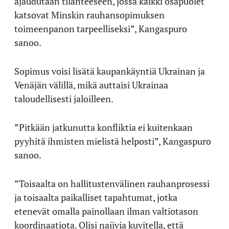
ajaudutaan tilanteeseen, jossa kaikki osapuolet
katsovat Minskin rauhansopimuksen
toimeenpanon tarpeelliseksi”, Kangaspuro
sanoo.
Sopimus voisi lisätä kaupankäyntiä Ukrainan ja
Venäjän välillä, mikä auttaisi Ukrainaa
taloudellisesti jaloilleen.
”Pitkään jatkunutta konfliktia ei kuitenkaan
pyyhitä ihmisten mielistä helposti”, Kangaspuro
sanoo.
”Toisaalta on hallitustenvälinen rauhanprosessi
ja toisaalta paikalliset tapahtumat, jotka
etenevät omalla painollaan ilman valtiotason
koordinaatiota. Olisi naiivia kuvitella, että