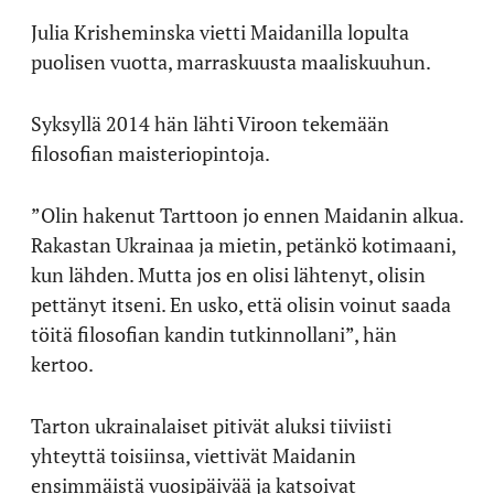
Julia Krisheminska vietti Maidanilla lopulta
puolisen vuotta, marraskuusta maaliskuuhun.
Syksyllä 2014 hän lähti Viroon tekemään
filosofian maisteriopintoja.
”Olin hakenut Tarttoon jo ennen Maidanin alkua.
Rakastan Ukrainaa ja mietin, petänkö kotimaani,
kun lähden. Mutta jos en olisi lähtenyt, olisin
pettänyt itseni. En usko, että olisin voinut saada
töitä filosofian kandin tutkinnollani”, hän
kertoo.
Tarton ukrainalaiset pitivät aluksi tiiviisti
yhteyttä toisiinsa, viettivät Maidanin
ensimmäistä vuosipäivää ja katsoivat