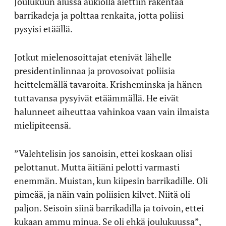
Joulukuun alussa aukiolla alettiin rakentaa
barrikadeja ja polttaa renkaita, jotta poliisi
pysyisi etäällä.
Jotkut mielenosoittajat etenivät lähelle
presidentinlinnaa ja provosoivat poliisia
heittelemällä tavaroita. Krisheminska ja hänen
tuttavansa pysyivät etäämmällä. He eivät
halunneet aiheuttaa vahinkoa vaan vain ilmaista
mielipiteensä.
”Valehtelisin jos sanoisin, ettei koskaan olisi
pelottanut. Mutta äitiäni pelotti varmasti
enemmän. Muistan, kun kiipesin barrikadille. Oli
pimeää, ja näin vain poliisien kilvet. Niitä oli
paljon. Seisoin siinä barrikadilla ja toivoin, ettei
kukaan ammu minua. Se oli ehkä joulukuussa”,