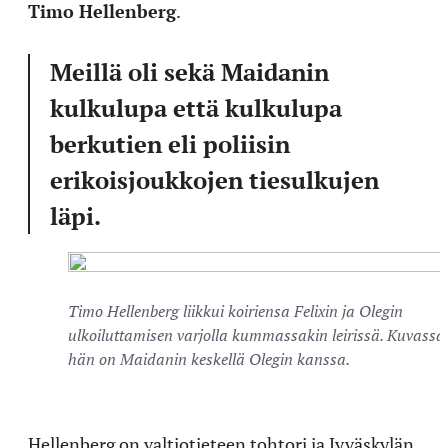
Timo Hellenberg
.
Meillä oli sekä Maidanin
kulkulupa että kulkulupa
berkutien eli poliisin
erikoisjoukkojen tiesulkujen
läpi.
Timo Hellenberg liikkui koiriensa Felixin ja Olegin
ulkoiluttamisen varjolla kummassakin leirissä. Kuvassa
hän on Maidanin keskellä Olegin kanssa.
Hellenberg on valtiotieteen tohtori ja Jyväskylän