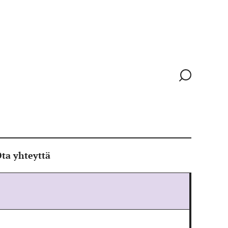
Siirry
hakusivull
ta yhteyttä