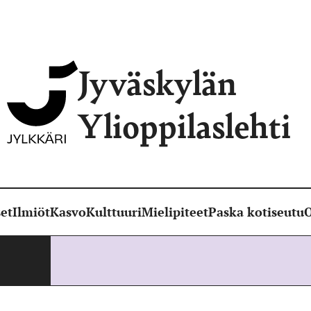
Jyväskylän
Ylioppilaslehti
et
Ilmiöt
Kasvo
Kulttuuri
Mielipiteet
Paska kotiseutu
O