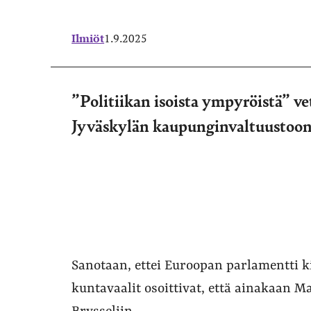
Ilmiöt
1.9.2025
”Politiikan isoista ympyröistä” v
Jyväskylän kaupunginvaltuustoo
Sanotaan, ettei Euroopan parlamentti k
kuntavaalit osoittivat, että ainakaan 