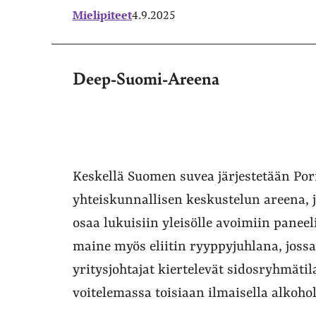
Mielipiteet
4.9.2025
Deep-Suomi-Areena
Keskellä Suomen suvea järjestetään Por
yhteiskunnallisen keskustelun areena, j
osaa lukuisiin yleisölle avoimiin panee
maine myös eliitin ryyppyjuhlana, jossa 
yritysjohtajat kiertelevät sidosryhmäti
voitelemassa toisiaan ilmaisella alkohol