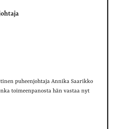
johtaja
entinen puheenjohtaja Annika Saarikko
jonka toimeenpanosta hän vastaa nyt