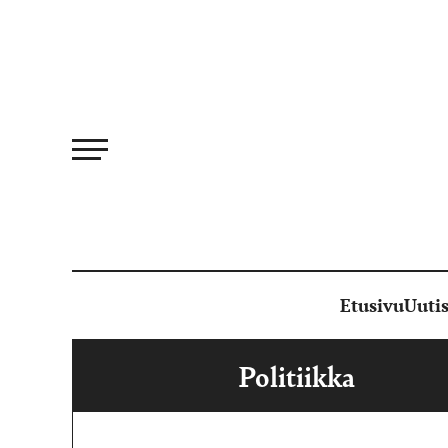
Siirry
suoraan
sisältöön
Etusivu
Uutis
Politiikka