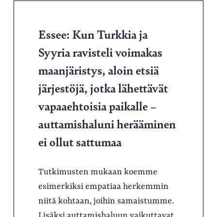
Essee: Kun Turkkia ja
Syyria ravisteli voimakas
maanjäristys, aloin etsiä
järjestöjä, jotka lähettävät
vapaaehtoisia paikalle –
auttamishaluni herääminen
ei ollut sattumaa
Tutkimusten mukaan koemme
esimerkiksi empatiaa herkemmin
niitä kohtaan, joihin samaistumme.
Lisäksi auttamishaluun vaikuttavat