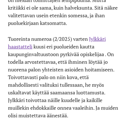
on meidän toimittajien lempipuuhia. Mutta
kritiikki ei ole sama, kuin halveksunta. Sitä näkee
valitettavan usein etenkin somessa, ja ihan
puoluekirjaan katsomatta.
Tuoreinta numeroa (2/2025) varten
Jylkkäri
haastatteli
kuusi eri puolueiden kautta
kaupunginvaltuustoon pyrkivää opiskelijaa . On
todella arvostettavaa, että ihminen löytää jo
nuorena palon yhteisten asioiden hoitamiseen.
Toivottavasti palo on niin kova, että
mahdollisesti valituksi tullessaan, he myös
uskaltavat käyttää saamaansa luottamusta.
Jylkkäri toivottaa näille kuudelle ja kaikille
muillekin ehdokkaille onnea vaaleihin. Ja muiden
olisi muistettava äänestää.