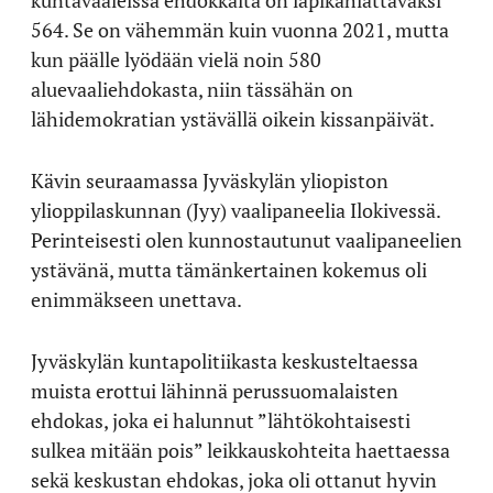
kuntavaaleissa ehdokkaita on läpikahlattavaksi
564. Se on vähemmän kuin vuonna 2021, mutta
kun päälle lyödään vielä noin 580
aluevaaliehdokasta, niin tässähän on
lähidemokratian ystävällä oikein kissanpäivät.
Kävin seuraamassa Jyväskylän yliopiston
ylioppilaskunnan (Jyy) vaalipaneelia Ilokivessä.
Perinteisesti olen kunnostautunut vaalipaneelien
ystävänä, mutta tämänkertainen kokemus oli
enimmäkseen unettava.
Jyväskylän kuntapolitiikasta keskusteltaessa
muista erottui lähinnä perussuomalaisten
ehdokas, joka ei halunnut ”lähtökohtaisesti
sulkea mitään pois” leikkauskohteita haettaessa
sekä keskustan ehdokas, joka oli ottanut hyvin