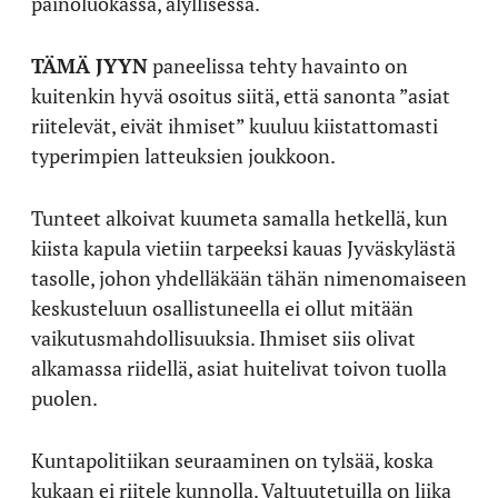
painoluokassa, älyllisessä.
TÄMÄ JYYN
paneelissa tehty havainto on
kuitenkin hyvä osoitus siitä, että sanonta ”asiat
riitelevät, eivät ihmiset” kuuluu kiistattomasti
typerimpien latteuksien joukkoon.
Tunteet alkoivat kuumeta samalla hetkellä, kun
kiista kapula vietiin tarpeeksi kauas Jyväskylästä
tasolle, johon yhdelläkään tähän nimenomaiseen
keskusteluun osallistuneella ei ollut mitään
vaikutusmahdollisuuksia. Ihmiset siis olivat
alkamassa riidellä, asiat huitelivat toivon tuolla
puolen.
Kuntapolitiikan seuraaminen on tylsää, koska
kukaan ei riitele kunnolla. Valtuutetuilla on liika