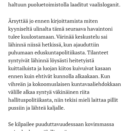
haltuun puoluetoimistolla laaditut vaalisloganit.
Ärsyttää jo ennen kirjoittamista miten
kyyniseltä ulinalta tämä seuraava havaintoni
tulee kuulostamaan. Värinää keskustelu sai
lähinnä niissä hetkissä, kun ajauduttiin
puhumaan eduskuntapolitiikasta. Tilanteet
syntyivät lähinnä löysästi heitetyistä
kuittailuista ja luojan kiitos kuivuivat kasaan
ennen kuin ehtivät kunnolla alkaakaan. Kun
vihreän ja kokoomuslaisen kuntavaaliehdokkaan
välille alkaa syntyä väkinäinen riita
hallituspolitiikasta, niin tekisi mieli laittaa pillit
pussiin ja lähteä kaljalle.
Se kilpailee puuduttavuudessaan kovimmassa