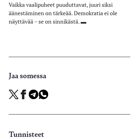
Vaikka vaalipuheet puuduttavat, juuri siksi
äänestäminen on tärkeää. Demokratia ei ole
näyttävää – se on sinnikästä. ▬
Jaa somessa
Jaa
Jaa
Jaa
Jaa
X-
Facebookissa
Telegramissa
WhatsAppissa
palvelussa
Tunnisteet