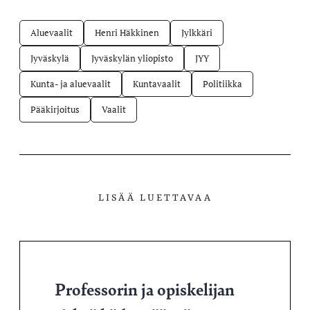
Aluevaalit
Henri Häkkinen
Jylkkäri
Jyväskylä
Jyväskylän yliopisto
JYY
Kunta- ja aluevaalit
Kuntavaalit
Politiikka
Pääkirjoitus
Vaalit
LISÄÄ LUETTAVAA
Professorin ja opiskelijan