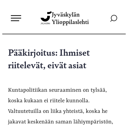
Siirry
Jyväskylän
suoraan
Siirry
Ylioppilaslehti
sisältöön
hakusivul
Pääkirjoitus: Ihmiset
riitelevät, eivät asiat
Kuntapolitiikan seuraaminen on tylsää,
koska kukaan ei riitele kunnolla.
Valtuutetuilla on liika yhteistä, koska he
jakavat keskenään saman lähiympäristön,