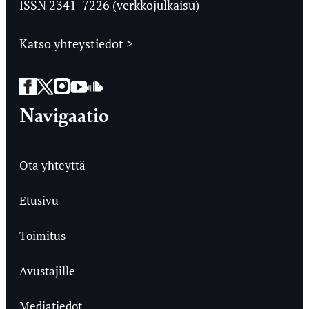
ISSN 2341-7226 (verkkojulkaisu)
Katso yhteystiedot >
Facebook
Twitter
Instagram
YouTube
SoundCloud
Navigaatio
Ota yhteyttä
Etusivu
Toimitus
Avustajille
Mediatiedot