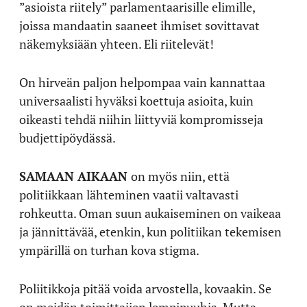
”asioista riitely” parlamentaarisille elimille,
joissa mandaatin saaneet ihmiset sovittavat
näkemyksiään yhteen. Eli riitelevät!
On hirveän paljon helpompaa vain kannattaa
universaalisti hyväksi koettuja asioita, kuin
oikeasti tehdä niihin liittyviä kompromisseja
budjettipöydässä.
SAMAAN AIKAAN
on myös niin, että
politiikkaan lähteminen vaatii valtavasti
rohkeutta. Oman suun aukaiseminen on vaikeaa
ja jännittävää, etenkin, kun politiikan tekemisen
ympärillä on turhan kova stigma.
Poliitikkoja pitää voida arvostella, kovaakin. Se