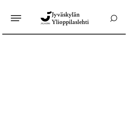
Siirry
Jyväskylän
suoraan
Siirry
Ylioppilaslehti
sisältöön
hakusivul