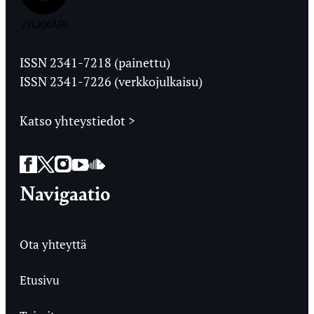
Jyväskylän
Ylioppilaslehti
ISSN 2341-7218 (painettu)
ISSN 2341-7226 (verkkojulkaisu)
Katso yhteystiedot >
Facebook
Twitter
Instagram
YouTube
SoundCloud
Navigaatio
Ota yhteyttä
Etusivu