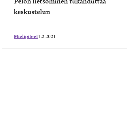
Pelon lietsominen tukahduttaa
keskustelun
Mielipiteet
1.2.2021