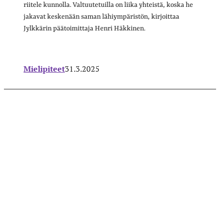
riitele kunnolla. Valtuutetuilla on liika yhteistä, koska he
jakavat keskenään saman lähiympäristön, kirjoittaa
Jylkkärin päätoimittaja Henri Häkkinen.
Mielipiteet
31.3.2025