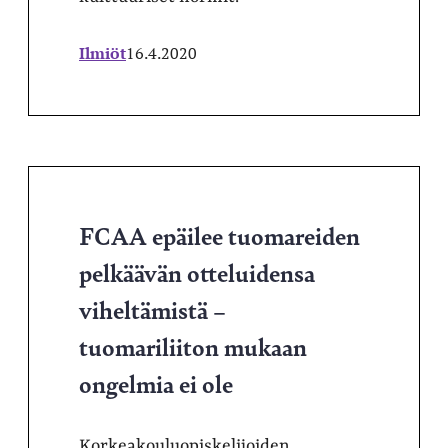
Ilmiöt
16.4.2020
FCAA epäilee tuomareiden
pelkäävän otteluidensa
viheltämistä –
tuomariliiton mukaan
ongelmia ei ole
Korkeakouluopiskelijoiden