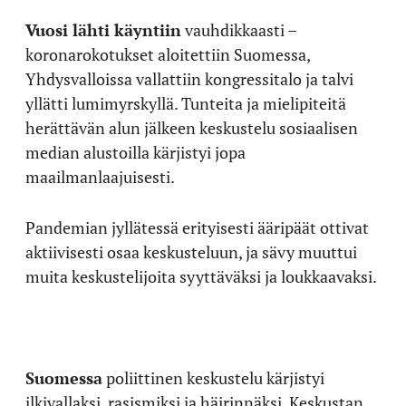
Vuosi lähti käyntiin
vauhdikkaasti –
koronarokotukset aloitettiin Suomessa,
Yhdysvalloissa vallattiin kongressitalo ja talvi
yllätti lumimyrskyllä. Tunteita ja mielipiteitä
herättävän alun jälkeen keskustelu sosiaalisen
median alustoilla kärjistyi jopa
maailmanlaajuisesti.
Pandemian jyllätessä erityisesti ääripäät ottivat
aktiivisesti osaa keskusteluun, ja sävy muuttui
muita keskustelijoita syyttäväksi ja loukkaavaksi.
Suomessa
poliittinen keskustelu kärjistyi
ilkivallaksi, rasismiksi ja häirinnäksi. Keskustan