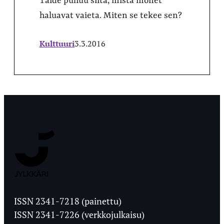
Taide puhuu siitä, mistä monet
haluavat vaieta. Miten se tekee sen?
Kulttuuri
3.3.2016
Jyväskylän
Ylioppilaslehti
ISSN 2341-7218 (painettu)
ISSN 2341-7226 (verkkojulkaisu)