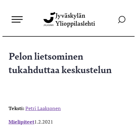
Siirry
Jyväskylän
suoraan
Siirry
Ylioppilaslehti
sisältöön
hakusivul
Pelon lietsominen
tukahduttaa keskustelun
Teksti:
Petri Laaksonen
Mielipiteet
1.2.2021