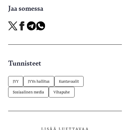
Jaa somessa
Jaa
Jaa
Jaa
Jaa
X-
Facebookissa
Telegramissa
WhatsAppissa
palvelussa
Tunnisteet
JYY
JYYn hallitus
Kuntavaalit
Sosiaalinen media
Vihapuhe
LISÄÄ LUETTAVAA