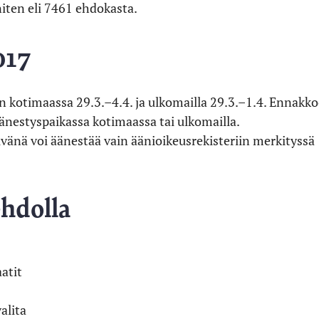
iten eli 7461 ehdokasta.
017
 kotimaassa 29.3.–4.4. ja ulkomailla 29.3.–1.4. Ennakko
änestyspaikassa kotimaassa tai ulkomailla.
äivänä voi äänestää vain äänioikeusrekisteriin merkityssä
ehdolla
atit
alita