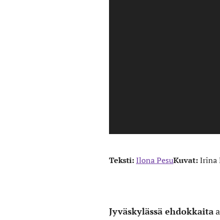
Teksti:
Ilona Pesu
Kuvat:
Irina
Jyväskylässä
ehdokkaita
a