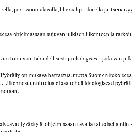
lla, perussuomalaisilla, liberaalipuolueella ja itsenäisyys
sessa ohjelmassaan sujuvan julkisen liikenteen ja tarko
in toimivan, taloudellisesti ja ekologisesti järkevän julk
i: ”Pyöräily on mukava harrastus, mutta Suomen kokoise
e. Liikennesuunnittelua ei saa tehdä ideologisesti pyörä
anotaan.
sivuavat Jyväskylä-ohjelmissaan tavalla tai toisella niin
raatitkin.