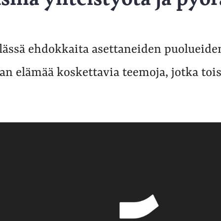
ylässä ehdokkaita asettaneiden puolueide
jan elämää koskettavia teemoja, jotka to