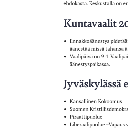
ehdokasta. Keskustalla on en
Kuntavaalit 2
Ennakkoäänestys pidetään
äänestää missä tahansa ä
Vaalipäivä on 9.4. Vaalip
äänestyspaikassa.
Jyväskylässä 
Kansallinen Kokoomus
Suomen Kristillisdemokra
Piraattipuolue
Liberaalipuolue –Vapaus v