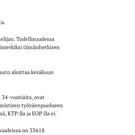
ta.
elijan. Todellisuudessa
simerkiksi tämänhetkisen
usto aloittaa kesäkuun
34-vuotiaita, ovat
unistisen työväenpuolueen
ä, KTP:lla ja EOP:lla ei.
vaaleissa on 33618