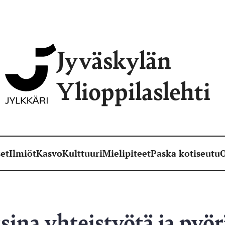
Jyväskylän
Ylioppilaslehti
et
Ilmiöt
Kasvo
Kulttuuri
Mielipiteet
Paska kotiseutu
O
sina yhteistyötä ja pyö