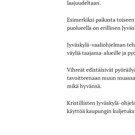
laajuudeltaan.
Esimerkiksi paikasta toiseen
puolueella on erillinen Jyvä
Jyväskylä-vaaliohjelman teh
väyliä taajama-alueille ja py
Vihreät edistäisivät pyöräil
tavoitteenaan muun muassa l
mikä hyvänsä.
Kristillisten Jyväskylä-ohje
käyttöä kaupungin kuljetuks