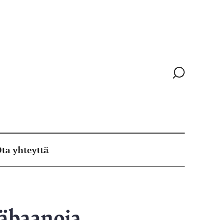
Siirry
hakusivull
ta yhteyttä
räbaanoja