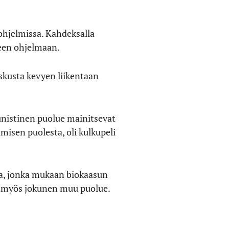
iohjelmissa. Kahdeksalla
seen ohjelmaan.
skusta kevyen liikentaan
munistinen puolue mainitsevat
isen puolesta, oli kulkupeli
taa, jonka mukaan biokaasun
an myös jokunen muu puolue.