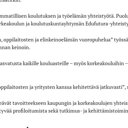
mmatillisen koulutuksen ja työelämän yhteistyötä. Puo
rkeakoulun ja koulutuskuntayhtymän Edufutura-yhteist
in, oppilaitosten ja elinkeinoelämän vuoropuhelua” työs
nnan keinoin.
asvatusta kaikille kouluasteille – myös korkeakouluihin – 
ppilaitosten ja yritysten kanssa kehitettävä jatkuvasti”, s
eävät tavoitteekseen kaupungin ja korkeakoulujen yhteis
yvää profiloitumista sekä tutkimus- ja kehittämistoimin