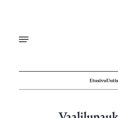
Siirry
suoraan
sisältöön
Etusivu
Uutis
Vaalilupauk