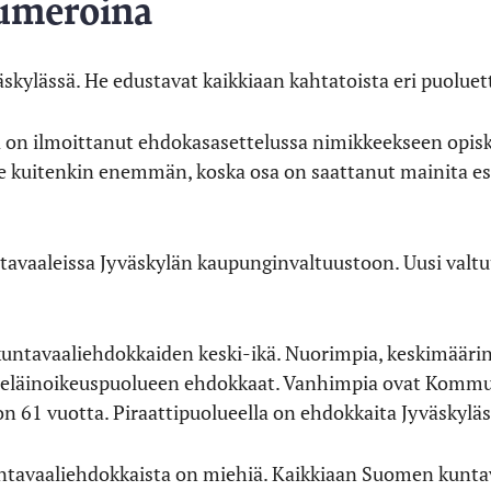
umeroina
skylässä. He edustavat kaikkiaan kahtatoista eri puoluet
a on ilmoittanut ehdokasasettelussa nimikkeekseen opisk
ee kuitenkin enemmän, koska osa on saattanut mainita e
ntavaaleissa Jyväskylän kaupunginvaltuustoon. Uusi valtu
ntavaaliehdokkaiden keski-ikä. Nuorimpia, keskimäärin 
 eläinoikeuspuolueen ehdokkaat. Vanhimpia ovat Komm
n 61 vuotta. Piraattipuolueella on ehdokkaita Jyväskyläss
ntavaaliehdokkaista on miehiä. Kaikkiaan Suomen kunta