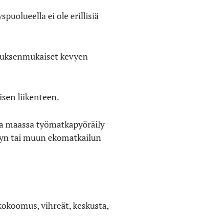
puolueella ei ole erillisiä
ituksenmukaiset kevyen
isen liikenteen.
ssa maassa työmatkapyöräily
ilyn tai muun ekomatkailun
 kokoomus, vihreät, keskusta,