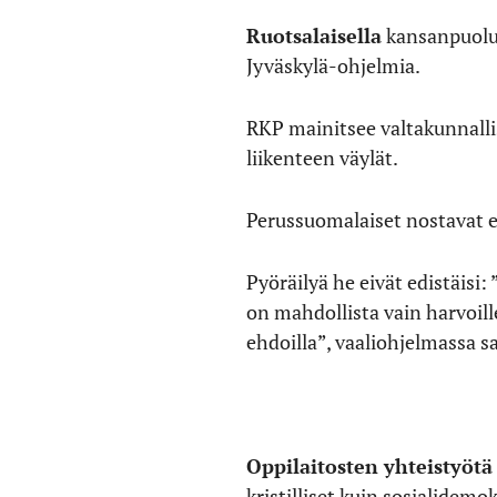
Ruotsalaisella
kansanpuoluee
Jyväskylä-ohjelmia.
RKP mainitsee valtakunnalli
liikenteen väylät.
Perussuomalaiset nostavat esi
Pyöräilyä he eivät edistäis
on mahdollista vain harvoill
ehdoilla”, vaaliohjelmassa s
Oppilaitosten yhteistyötä
kristilliset kuin sosialidemok