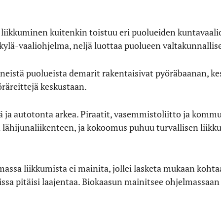
 liikkuminen kuitenkin toistuu eri puolueiden kuntavaal
skylä-vaaliohjelma, neljä luottaa puolueen valtakunnalli
neistä puolueista demarit rakentaisivat pyöräbaanan, ke
öräreittejä keskustaan.
yä ja autotonta arkea. Piraatit, vasemmistoliitto ja kom
ähijunaliikenteen, ja kokoomus puhuu turvallisen liikkum
lmassa liikkumista ei mainita, jollei lasketa mukaan koh
issa pitäisi laajentaa. Biokaasun mainitsee ohjelmassa