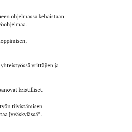
lueen ohjelmassa kehaistaan
yöohjelmaa.
säoppimisen,
yhteistyössä yrittäjien ja
anovat kristilliset.
työn tiivistämisen
taa Jyväskylässä”.