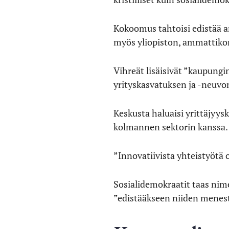
Kokoomus tahtoisi edistää a
myös yliopiston, ammattiko
Vihreät lisäisivät ”kaupung
yrityskasvatuksen ja -neuvo
Keskusta haluaisi yrittäjyysk
kolmannen sektorin kanssa.
”Innovatiivista yhteistyötä o
Sosialidemokraatit taas nim
”edistääkseen niiden menest