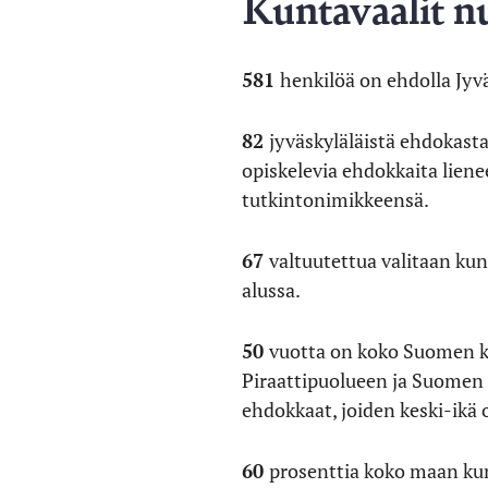
Kuntavaalit n
581
henkilöä on ehdolla Jyvä
82
jyväskyläläistä ehdokast
opiskelevia ehdokkaita lien
tutkintonimikkeensä.
67
valtuutettua valitaan ku
alussa.
50
vuotta on koko Suomen ku
Piraattipuolueen ja Suomen
ehdokkaat, joiden keski-ikä o
60
prosenttia koko maan ku