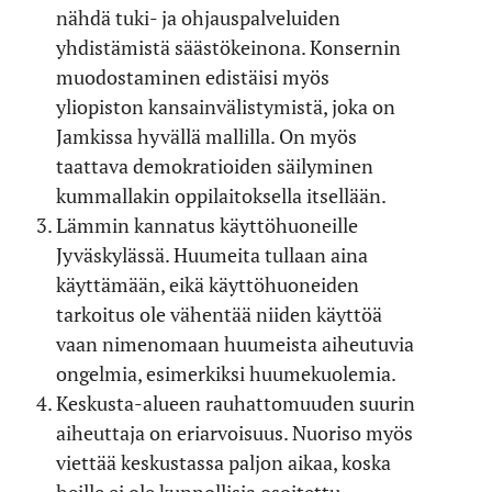
nähdä tuki- ja ohjauspalveluiden
yhdistämistä säästökeinona. Konsernin
muodostaminen edistäisi myös
yliopiston kansainvälistymistä, joka on
Jamkissa hyvällä mallilla. On myös
taattava demokratioiden säilyminen
kummallakin oppilaitoksella itsellään.
Lämmin kannatus käyttöhuoneille
Jyväskylässä. Huumeita tullaan aina
käyttämään, eikä käyttöhuoneiden
tarkoitus ole vähentää niiden käyttöä
vaan nimenomaan huumeista aiheutuvia
ongelmia, esimerkiksi huumekuolemia.
Keskusta-alueen rauhattomuuden suurin
aiheuttaja on eriarvoisuus. Nuoriso myös
viettää keskustassa paljon aikaa, koska