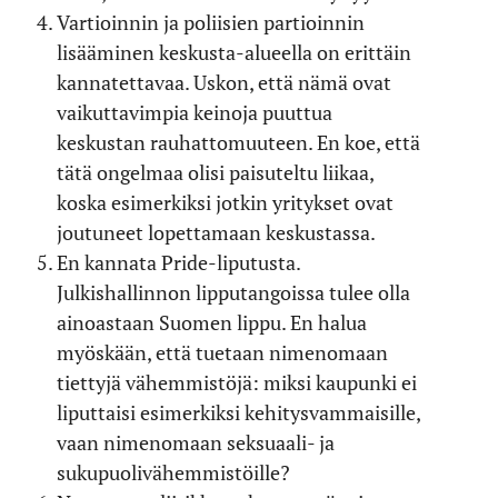
Vartioinnin ja poliisien partioinnin
lisääminen keskusta-alueella on erittäin
kannatettavaa. Uskon, että nämä ovat
vaikuttavimpia keinoja puuttua
keskustan rauhattomuuteen. En koe, että
tätä ongelmaa olisi paisuteltu liikaa,
koska esimerkiksi jotkin yritykset ovat
joutuneet lopettamaan keskustassa.
En kannata Pride-liputusta.
Julkishallinnon lipputangoissa tulee olla
ainoastaan Suomen lippu. En halua
myöskään, että tuetaan nimenomaan
tiettyjä vähemmistöjä: miksi kaupunki ei
liputtaisi esimerkiksi kehitysvammaisille,
vaan nimenomaan seksuaali- ja
sukupuolivähemmistöille?