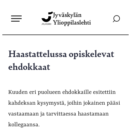
Siirry
Jyväskylän
suoraan
Siirry
Ylioppilaslehti
sisältöön
hakusivul
Haastattelussa opiskelevat
ehdokkaat
Kuuden eri puolueen ehdokkaille esitettiin
kahdeksan kysymystä, joihin jokainen pääsi
vastaamaan ja tarvittaessa haastamaan
kollegaansa.