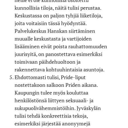
heille ei ole kunnollisia osoitettu
kunnollisia tiloja, näitä tulisi perustaa.
Keskustassa on paljon tyhjiä liiketiloja,
joita voitaisiin tässä hyödyntää.
Palvelukeskus Hanskan siirtäminen
muualle keskustasta ja vartijoiden
lisääminen eivät poista rauhattomuuden
juurisyitä, on panostettava esimerkiksi
toimivaan päihdehuoltoon ja
rakennettava kohtuuhintaisia asuntoja.
Ehdottomasti tulisi, Pride-liput
nostettakoon salkoon Priden aikana.
Kaupungin tulee myös kouluttaa
henkilöstönsä liittyen seksuaali- ja
sukupuolivähemmistöihin. Jyväskylän
tulisi tehdä konkreettisia tekoja,
esimerkiksi järjestää anonyymejä