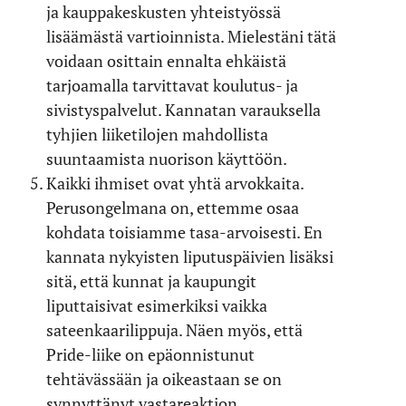
ja kauppakeskusten yhteistyössä
lisäämästä vartioinnista. Mielestäni tätä
voidaan osittain ennalta ehkäistä
tarjoamalla tarvittavat koulutus- ja
sivistyspalvelut. Kannatan varauksella
tyhjien liiketilojen mahdollista
suuntaamista nuorison käyttöön.
Kaikki ihmiset ovat yhtä arvokkaita.
Perusongelmana on, ettemme osaa
kohdata toisiamme tasa-arvoisesti. En
kannata nykyisten liputuspäivien lisäksi
sitä, että kunnat ja kaupungit
liputtaisivat esimerkiksi vaikka
sateenkaarilippuja. Näen myös, että
Pride-liike on epäonnistunut
tehtävässään ja oikeastaan se on
synnyttänyt vastareaktion