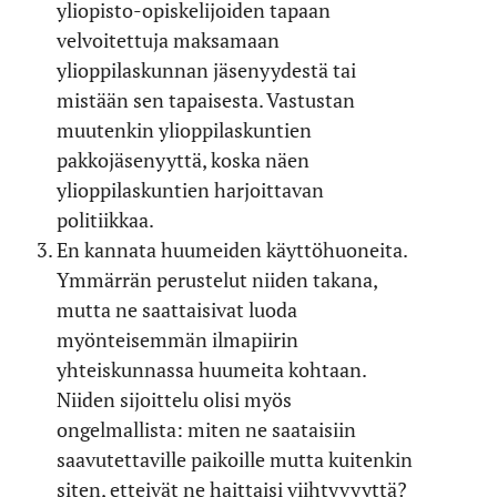
yliopisto-opiskelijoiden tapaan
velvoitettuja maksamaan
ylioppilaskunnan jäsenyydestä tai
mistään sen tapaisesta. Vastustan
muutenkin ylioppilaskuntien
pakkojäsenyyttä, koska näen
ylioppilaskuntien harjoittavan
politiikkaa.
En kannata huumeiden käyttöhuoneita.
Ymmärrän perustelut niiden takana,
mutta ne saattaisivat luoda
myönteisemmän ilmapiirin
yhteiskunnassa huumeita kohtaan.
Niiden sijoittelu olisi myös
ongelmallista: miten ne saataisiin
saavutettaville paikoille mutta kuitenkin
siten, etteivät ne haittaisi viihtyvyyttä?