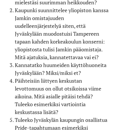
mielestäsi suurimman heikkouden?
Kaupunki suunnittelee yliopiston kanssa
Jamkin omistajuuden
uudelleenjärjestelyä siten, että
Jyväskylään muodostuisi Tampereen
tapaan kahden korkeakoulun konserni:
yliopistosta tulisi Jamkin pääomistaja.
Mitä ajatuksia, kannatettavaa vai ei?
Kannatatko huumeiden käyttöhuoneita
Jyväskylään? Miksi/miksi et?
Päihteisiin liittyen keskustan
levottomuus on ollut otsikoissa viime
aikoina. Mitä asialle pitäisi tehdä?
Tuleeko esimerkiksi vartiointia
keskustassa lisätä?
Tuleeko Jyväskylän kaupungin osallistua
Pride-tapahtumaan esimerkiksi