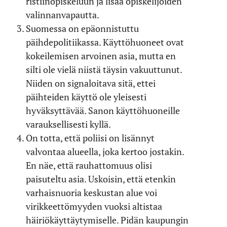
ristiinopiskeluun ja lisää opiskelijoiden
valinnanvapautta.
Suomessa on epäonnistuttu
päihdepolitiikassa. Käyttöhuoneet ovat
kokeilemisen arvoinen asia, mutta en
silti ole vielä niistä täysin vakuuttunut.
Niiden on signaloitava sitä, ettei
päihteiden käyttö ole yleisesti
hyväksyttävää. Sanon käyttöhuoneille
varauksellisesti kyllä.
On totta, että poliisi on lisännyt
valvontaa alueella, joka kertoo jostakin.
En näe, että rauhattomuus olisi
paisuteltu asia. Uskoisin, että etenkin
varhaisnuoria keskustan alue voi
virikkeettömyyden vuoksi altistaa
häiriökäyttäytymiselle. Pidän kaupungin