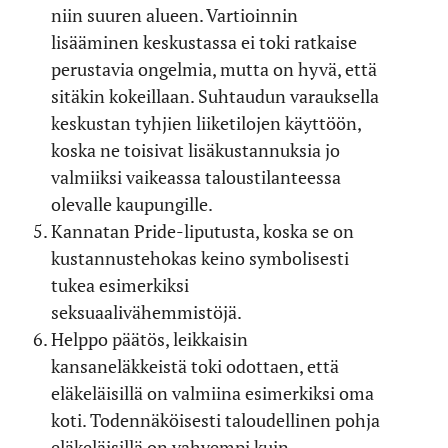
niin suuren alueen. Vartioinnin
lisääminen keskustassa ei toki ratkaise
perustavia ongelmia, mutta on hyvä, että
sitäkin kokeillaan. Suhtaudun varauksella
keskustan tyhjien liiketilojen käyttöön,
koska ne toisivat lisäkustannuksia jo
valmiiksi vaikeassa taloustilanteessa
olevalle kaupungille.
Kannatan Pride-liputusta, koska se on
kustannustehokas keino symbolisesti
tukea esimerkiksi
seksuaalivähemmistöjä.
Helppo päätös, leikkaisin
kansaneläkkeistä toki odottaen, että
eläkeläisillä on valmiina esimerkiksi oma
koti. Todennäköisesti taloudellinen pohja
eläkeläisillä on vahvempi kuin