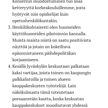
Konsernin muodostuminen tuo lisää
ketteryyttä korkeakouluillemme, josta
hyötyvät niin opiskelijat kuin
opetushenkilökuntakin.
Henkilökohtaisesti olen huumeiden
käyttöhuoneiden pilotoinnin kannalla.
Muista maista niistä on saatu positiivista
näyttöä ja jotain on kokeiltava
epäonnistuneen päihdepolitiikan
korjaamiseen.
Kesällä Jyväskylän keskustaan palkataan
kaksi vartijaa, joista toinen on kaupungin
palkkalistoilla ja toinen alueen
kauppakeskusten työntekijä. Lain
näkökulmasta tämä toteutetaan
porsaanreiän kautta, koska keskustan
kauppakeskukset muodostavat yhdessä