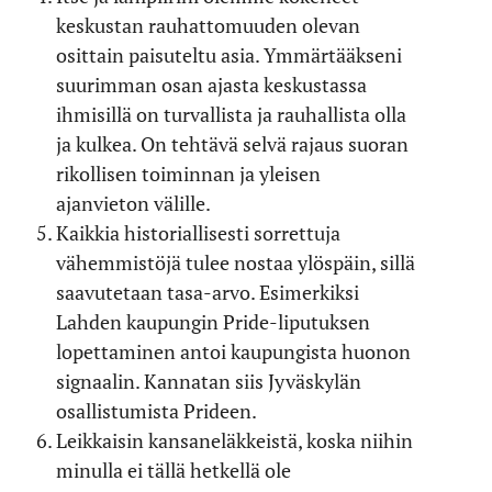
keskustan rauhattomuuden olevan
osittain paisuteltu asia. Ymmärtääkseni
suurimman osan ajasta keskustassa
ihmisillä on turvallista ja rauhallista olla
ja kulkea. On tehtävä selvä rajaus suoran
rikollisen toiminnan ja yleisen
ajanvieton välille.
Kaikkia historiallisesti sorrettuja
vähemmistöjä tulee nostaa ylöspäin, sillä
saavutetaan tasa-arvo. Esimerkiksi
Lahden kaupungin Pride-liputuksen
lopettaminen antoi kaupungista huonon
signaalin. Kannatan siis Jyväskylän
osallistumista Prideen.
Leikkaisin kansaneläkkeistä, koska niihin
minulla ei tällä hetkellä ole