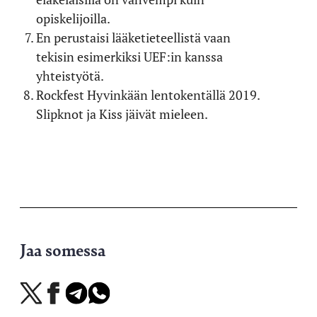
opiskelijoilla.
En perustaisi lääketieteellistä vaan
tekisin esimerkiksi UEF:in kanssa
yhteistyötä.
Rockfest Hyvinkään lentokentällä 2019.
Slipknot ja Kiss jäivät mieleen.
Jaa somessa
Jaa
Jaa
Jaa
Jaa
X-
Facebookissa
Telegramissa
WhatsAppissa