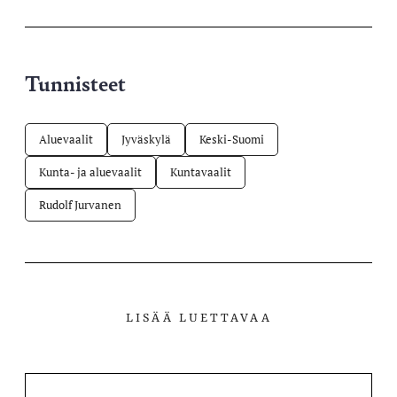
palvelussa
Tunnisteet
Aluevaalit
Jyväskylä
Keski-Suomi
Kunta- ja aluevaalit
Kuntavaalit
Rudolf Jurvanen
LISÄÄ LUETTAVAA