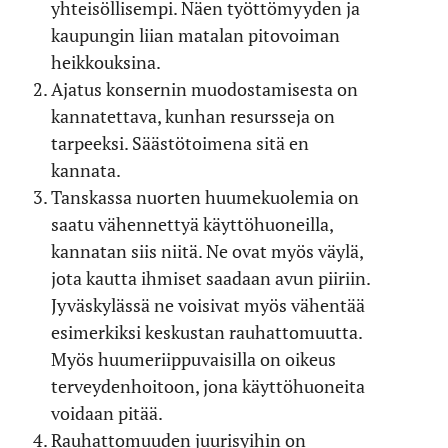
yhteisöllisempi. Näen työttömyyden ja
kaupungin liian matalan pitovoiman
heikkouksina.
Ajatus konsernin muodostamisesta on
kannatettava, kunhan resursseja on
tarpeeksi. Säästötoimena sitä en
kannata.
Tanskassa nuorten huumekuolemia on
saatu vähennettyä käyttöhuoneilla,
kannatan siis niitä. Ne ovat myös väylä,
jota kautta ihmiset saadaan avun piiriin.
Jyväskylässä ne voisivat myös vähentää
esimerkiksi keskustan rauhattomuutta.
Myös huumeriippuvaisilla on oikeus
terveydenhoitoon, jona käyttöhuoneita
voidaan pitää.
Rauhattomuuden juurisyihin on