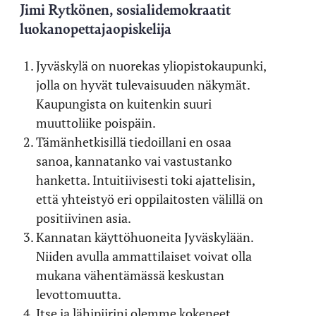
Jimi Rytkönen, sosialidemokraatit
luokanopettajaopiskelija
Jyväskylä on nuorekas yliopistokaupunki,
jolla on hyvät tulevaisuuden näkymät.
Kaupungista on kuitenkin suuri
muuttoliike poispäin.
Tämänhetkisillä tiedoillani en osaa
sanoa, kannatanko vai vastustanko
hanketta. Intuitiivisesti toki ajattelisin,
että yhteistyö eri oppilaitosten välillä on
positiivinen asia.
Kannatan käyttöhuoneita Jyväskylään.
Niiden avulla ammattilaiset voivat olla
mukana vähentämässä keskustan
levottomuutta.
Itse ja lähipiirini olemme kokeneet