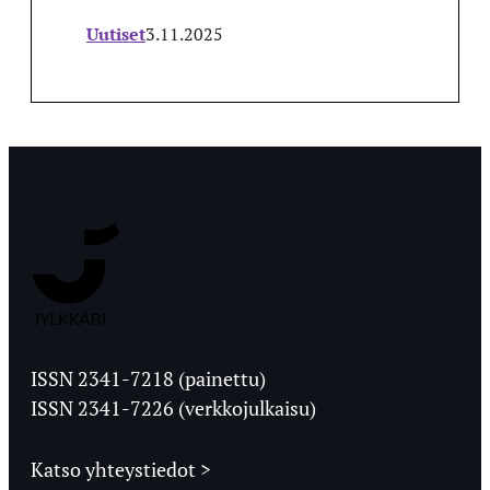
Uutiset
3.11.2025
Jyväskylän
Ylioppilaslehti
ISSN 2341-7218 (painettu)
ISSN 2341-7226 (verkkojulkaisu)
Katso yhteystiedot >