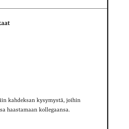
kaat
tiin kahdeksan kysymystä, joihin
ssa haastamaan kollegaansa.