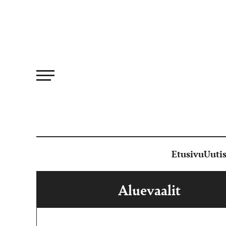
Siirry
suoraan
sisältöön
Etusivu
Uutis
Aluevaalit