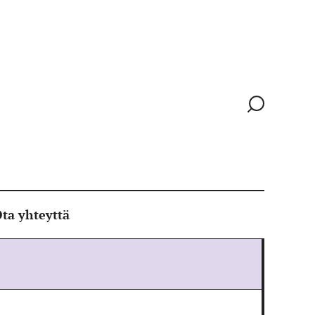
Siirry
hakusivull
ta yhteyttä