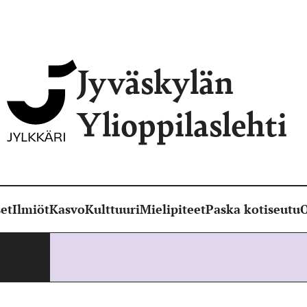
Jyväskylän
Ylioppilaslehti
et
Ilmiöt
Kasvo
Kulttuuri
Mielipiteet
Paska kotiseutu
O