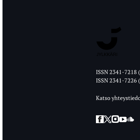
Jyväskylän
ISSN 2341-7218 (
Ylioppilasleht
ISSN 2341-7226 (
Katso yhteystiedo
Facebook
Twitter
Instagra
YouT
So