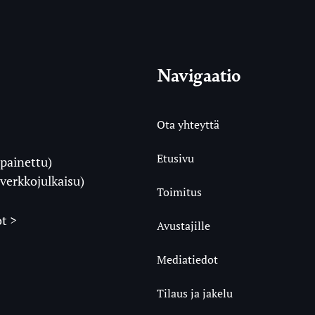
Navigaatio
Ota yhteyttä
Etusivu
painettu)
i
verkkojulkaisu)
Toimitus
t >
Avustajille
Mediatiedot
m
ube
undCloud
Tilaus ja jakelu