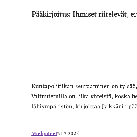
Pääkirjoitus: Ihmiset riitelevät, ei
Kuntapolitiikan seuraaminen on tylsää,
Valtuutetuilla on liika yhteistä, koska
lähiympäristön, kirjoittaa Jylkkärin p
Mielipiteet
31.3.2025