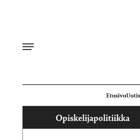
Siirry
suoraan
sisältöön
Etusivu
Uutis
Opiskelijapolitiikka