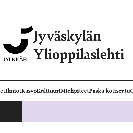
Jyväskylän
Ylioppilaslehti
et
Ilmiöt
Kasvo
Kulttuuri
Mielipiteet
Paska kotiseutu
O