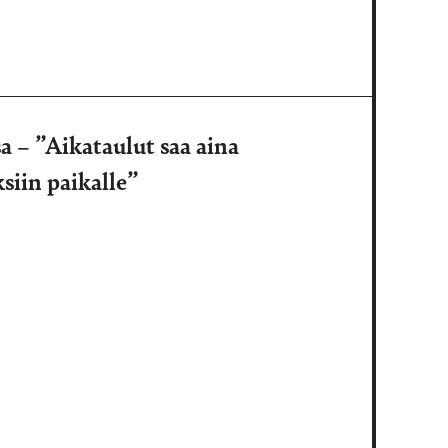
sa – ”Aikataulut saa aina
ksiin paikalle”