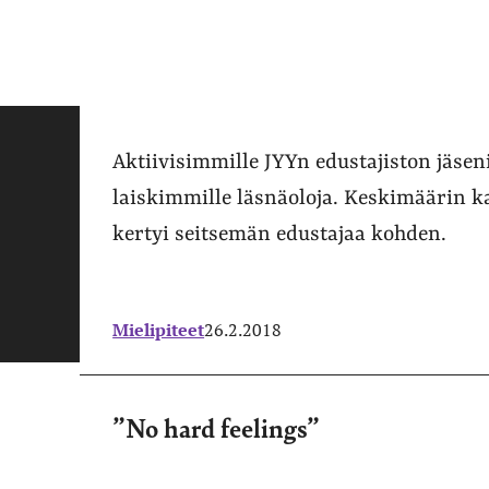
Aktiivisimmille JYYn edustajiston jäsen
laiskimmille läsnäoloja. Keskimäärin k
kertyi seitsemän edustajaa kohden.
Mielipiteet
26.2.2018
”No hard feelings”