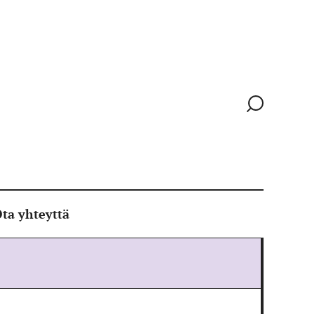
Siirry
hakusivull
ta yhteyttä