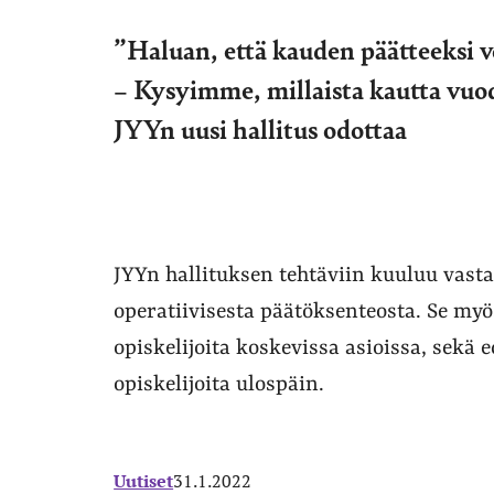
”Haluan, että kauden päätteeksi vo
– Kysyimme, millaista kautta vuod
JYYn uusi hallitus odottaa
JYYn hallituksen tehtäviin kuuluu vasta
operatiivisesta päätöksenteosta. Se myö
opiskelijoita koskevissa asioissa, sekä 
opiskelijoita ulospäin.
Uutiset
31.1.2022