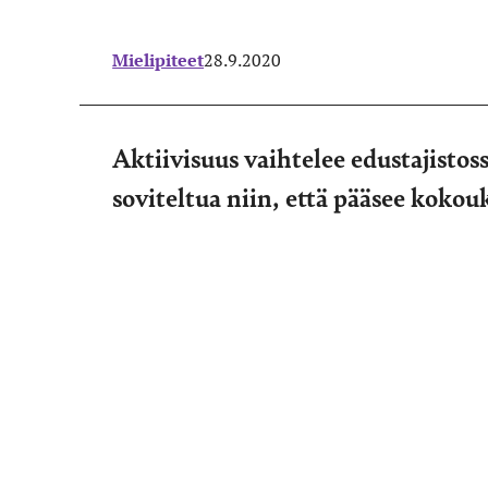
Mielipiteet
28.9.2020
Aktiivisuus vaihtelee edustajistos
soviteltua niin, että pääsee kokou