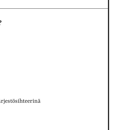
?
ärjestösihteerinä