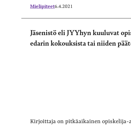
Mielipiteet
6.4.2021
Jäsenistö eli JYYhyn kuuluvat opis
edarin kokouksista tai niiden päät
Kirjoittaja on pitkäaikainen opiskelija-a