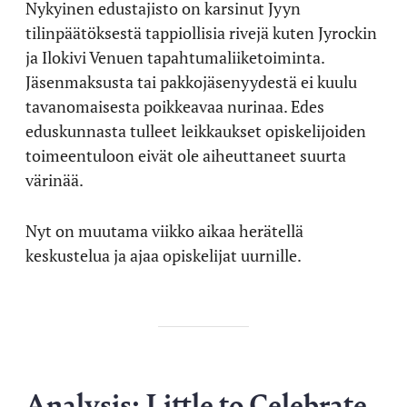
Nykyinen edustajisto on karsinut Jyyn
tilinpäätöksestä tappiollisia rivejä kuten Jyrockin
ja Ilokivi Venuen tapahtumaliiketoiminta.
Jäsenmaksusta tai pakkojäsenyydestä ei kuulu
tavanomaisesta poikkeavaa nurinaa. Edes
eduskunnasta tulleet leikkaukset opiskelijoiden
toimeentuloon eivät ole aiheuttaneet suurta
värinää.
Nyt on muutama viikko aikaa herätellä
keskustelua ja ajaa opiskelijat uurnille.
Analysis: Little to Celebrate