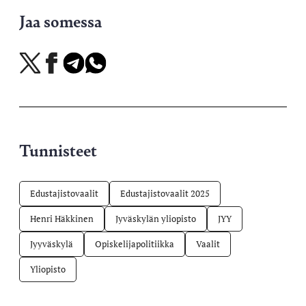
Jaa somessa
Jaa
Jaa
Jaa
Jaa
X-
Facebookissa
Telegramissa
WhatsAppissa
palvelussa
Tunnisteet
Edustajistovaalit
Edustajistovaalit 2025
Henri Häkkinen
Jyväskylän yliopisto
JYY
Jyyväskylä
Opiskelijapolitiikka
Vaalit
Yliopisto