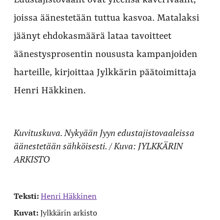
Edustajistovaalit ovat yleensä kaverivaalit,
joissa äänestetään tuttua kasvoa. Matalaksi
jäänyt ehdokasmäärä lataa tavoitteet
äänestysprosentin noususta kampanjoiden
harteille, kirjoittaa Jylkkärin päätoimittaja
Henri Häkkinen.
Kuvituskuva. Nykyään Jyyn edustajistovaaleissa
äänestetään sähköisesti. / Kuva: JYLKKÄRIN
ARKISTO
Teksti:
Henri Häkkinen
Kuvat:
Jylkkärin arkisto