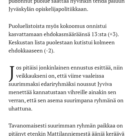
pudonnut puolue saattaa hyvinkin tehdä paluun
Jyväskylän opiskelijapolitiikkaan.
Puoluelistoista myös kokoomus onnistui
kasvattamaan ehdokasmääräänsä 13:sta (+3).
Keskustan lista puolestaan kutistui kolmeen
ehdokkaaseen (-2).
J
os pitäisi jonkinlainen ennustus esittää, niin
veikkaukseni on, että viime vaaleissa
suurimmaksi edariryhmäksi noussut Jyviva
menettää kannatustaan vihreille ainakin sen
verran, että sen asema suurimpana ryhmänä on
uhattuna.
Tavanomaisesti suurimman ryhmän paikkaa on
pitänyt etenkin Mattilanniemestä ääniä keräävä