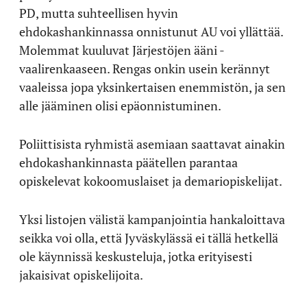
PD, mutta suhteellisen hyvin
ehdokashankinnassa onnistunut AU voi yllättää.
Molemmat kuuluvat Järjestöjen ääni -
vaalirenkaaseen. Rengas onkin usein kerännyt
vaaleissa jopa yksinkertaisen enemmistön, ja sen
alle jääminen olisi epäonnistuminen.
Poliittisista ryhmistä asemiaan saattavat ainakin
ehdokashankinnasta päätellen parantaa
opiskelevat kokoomuslaiset ja demariopiskelijat.
Yksi listojen välistä kampanjointia hankaloittava
seikka voi olla, että Jyväskylässä ei tällä hetkellä
ole käynnissä keskusteluja, jotka erityisesti
jakaisivat opiskelijoita.