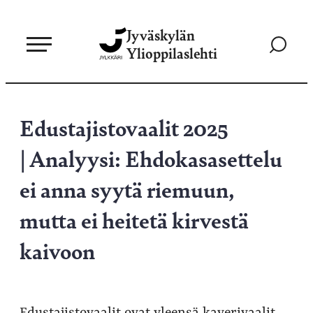
Siirry
Jyväskylän
suoraan
Siirry
Ylioppilaslehti
sisältöön
hakusivul
Edustajistovaalit 2025
| Analyysi: Ehdokasasettelu
ei anna syytä riemuun,
mutta ei heitetä kirvestä
kaivoon