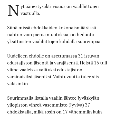
N
yt äänestysaktiivisuus on vaaliliittojen
vastuulla.
Siinä missä ehdokkaiden kokonaismäärässä
nähtiin vain pieniä muutoksia, on heilunta
yksittäisten vaaliliittojen kohdalla suurempaa.
Uudelleen ehdolle on asettumassa 31 istuvan
edustajiston jäsentä ja varajäsentä. Heistä 16 tuli
viime vaaleissa valituksi edustajiston
varsinaisiksi jäseniksi. Vaihtuvuutta tulee siis
väkisinkin.
Suurimmalla listalla vaaliin lähtee Jyväskylän
yliopiston vihreä vasemmisto (Jyviva) 37
ehdokkaalla, mikä tosin on 17 vähemmän kuin