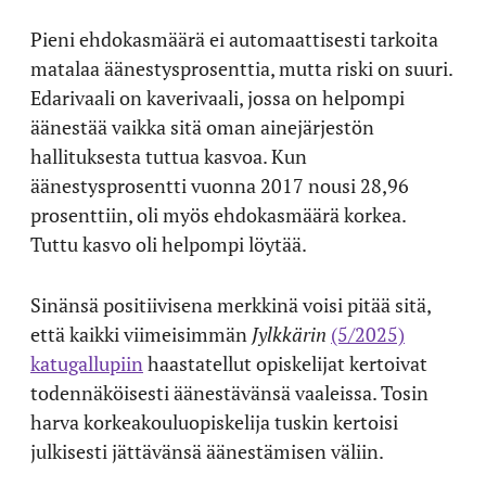
Pieni ehdokasmäärä ei automaattisesti tarkoita
matalaa äänestysprosenttia, mutta riski on suuri.
Edarivaali on kaverivaali, jossa on helpompi
äänestää vaikka sitä oman ainejärjestön
hallituksesta tuttua kasvoa. Kun
äänestysprosentti vuonna 2017 nousi 28,96
prosenttiin, oli myös ehdokasmäärä korkea.
Tuttu kasvo oli helpompi löytää.
Sinänsä positiivisena merkkinä voisi pitää sitä,
että kaikki viimeisimmän
Jylkkärin
(5/2025)
katugallupiin
haastatellut opiskelijat kertoivat
todennäköisesti äänestävänsä vaaleissa. Tosin
harva korkeakouluopiskelija tuskin kertoisi
julkisesti jättävänsä äänestämisen väliin.