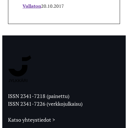
Vallaton
20.10.2017
Jyväskylän
Ylioppilaslehti
ISSN 2341-7218 (painettu)
ISSN 2341-7226 (verkkojulkaisu)
Katso yhteystiedot >