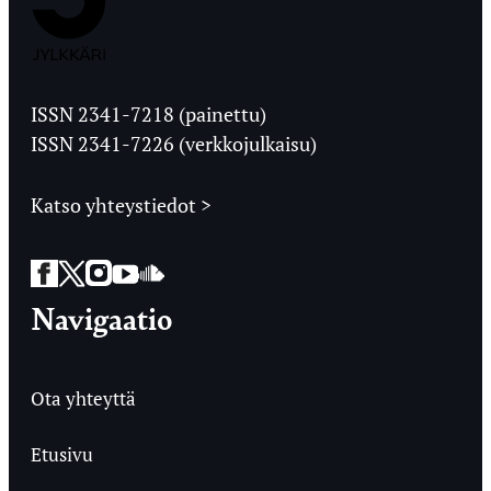
Jyväskylän
Ylioppilaslehti
ISSN 2341-7218 (painettu)
ISSN 2341-7226 (verkkojulkaisu)
Katso yhteystiedot >
Facebook
Twitter
Instagram
YouTube
SoundCloud
Navigaatio
Ota yhteyttä
Etusivu