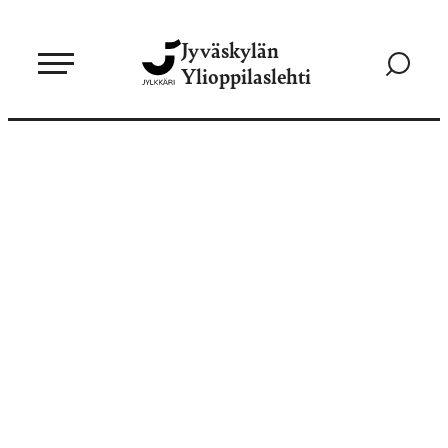
Siirry
Jyväskylän
suoraan
Siirry
Ylioppilaslehti
sisältöön
hakusivul