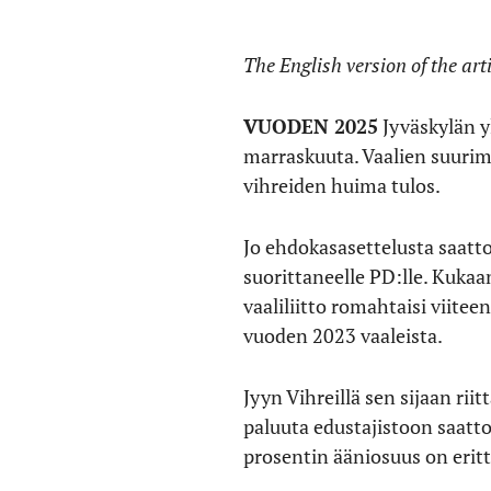
The English version of the art
VUODEN 2025
Jyväskylän yl
marraskuuta. Vaalien suurim
vihreiden huima tulos.
Jo ehdokasasettelusta saattoi
suorittaneelle PD:lle. Kukaa
vaaliliitto romahtaisi viite
vuoden 2023 vaaleista.
Jyyn Vihreillä sen sijaan ri
paluuta edustajistoon saatt
prosentin ääniosuus on eritt