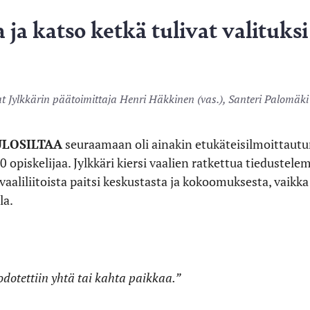
 ja katso ketkä tulivat valituksi
at Jylkkärin päätoimittaja Henri Häkkinen (vas.), Santeri Palomäk
ULOSILTAA
seuraamaan oli ainakin etukäteisilmoittau
50 opiskelijaa. Jylkkäri kiersi vaalien ratkettua tieduste
a vaaliliitoista paitsi keskustasta ja kokoomuksesta, vai
la.
 odotettiin yhtä tai kahta paikkaa.”