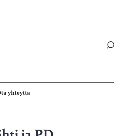
Siirry
hakusivull
ta yhteyttä
ähti ja PD