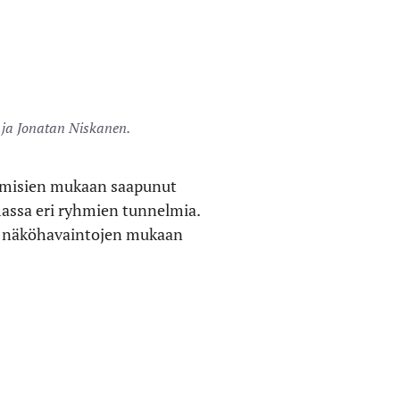
i ja Jonatan Niskanen.
tumisien mukaan saapunut
lemassa eri ryhmien tunnelmia.
kka näköhavaintojen mukaan