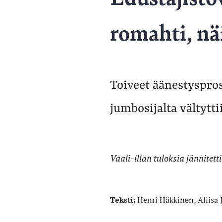
romahti, nä
Toiveet äänestyspro
jumbosijalta vältytti
Vaali-illan tuloksia jännitett
Teksti:
Henri Häkkinen, Aliisa 