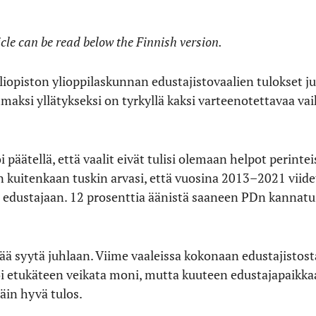
icle can be read below the Finnish version.
iopiston ylioppilaskunnan edustajistovaalien tulokset jul
maksi yllätykseksi on tyrkyllä kaksi varteenotettavaa v
 päätellä, että vaalit eivät tulisi olemaan helpot perinteis
n kuitenkaan tuskin arvasi, että vuosina 2013–2021 viide
en edustajaan. 12 prosenttia äänistä saaneen PDn kannatu
ittää syytä juhlaan. Viime vaaleissa kokonaan edustajisto
oi etukäteen veikata moni, mutta kuuteen edustajapaikka
äin hyvä tulos.