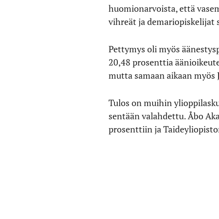
huomionarvoista, että vasem
vihreät ja demariopiskelijat
Pettymys oli myös äänestyspr
20,48 prosenttia äänioikeut
mutta samaan aikaan myös J
Tulos on muihin ylioppilask
sentään valahdettu. Åbo Aka
prosenttiin ja Taideyliopist