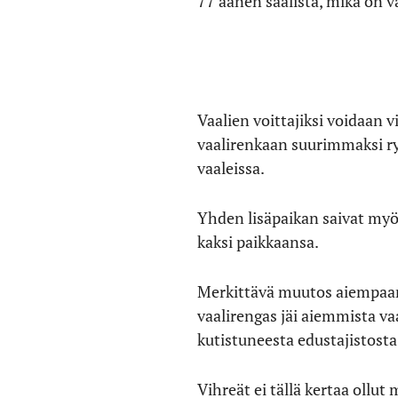
77 äänen saalista, mikä on v
Vaalien voittajiksi voidaan v
vaalirenkaan suurimmaksi ry
vaaleissa.
Yhden lisäpaikan saivat myös
kaksi paikkaansa.
Merkittävä muutos aiempaan 
vaalirengas jäi aiemmista v
kutistuneesta edustajistosta
Vihreät ei tällä kertaa oll