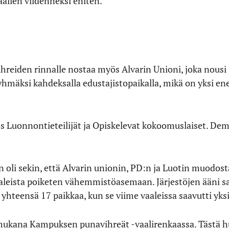
aalien viidenneksi eniten.
ihreiden rinnalle nostaa myös Alvarin Unioni, joka nousi 
hmäksi kahdeksalla edustajistopaikalla, mikä on yksi en
 Luonnontieteilijät ja Opiskelevat kokoomuslaiset. Demar
oli sekin, että Alvarin unionin, PD:n ja Luotin muodost
aaleista poiketen vähemmistöasemaan. Järjestöjen ääni sa
 yhteensä 17 paikkaa, kun se viime vaaleissa saavutti y
ut mukana Kampuksen punavihreät -vaalirenkaassa. Tästä 