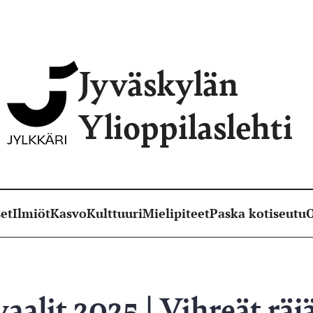
Jyväskylän
Ylioppilaslehti
et
Ilmiöt
Kasvo
Kulttuuri
Mielipiteet
Paska kotiseutu
O
aalit 2025 | Vihreät räj