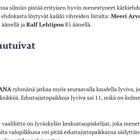
essa silmiin pistää erityisen hyvin menestyneet kärkiehd
ehdokasta löytyvät kaikki vihreiden listalta:
Meeri Arv
 äänellä ja
Ralf Lehtipuu
85 äänellä.
autuivat
PANA
ryhmänä jatkaa myös seuraavalla kaudella Jyviva, j
ksikköä. Edustajistopaikkoja Jyviva sai 11, mikä on ko
aaliliitto on Jyväskylän keskustaopiskelijat, joka menet
lta valopilkkuna voi pitää edustajistopaikkansa säilytt