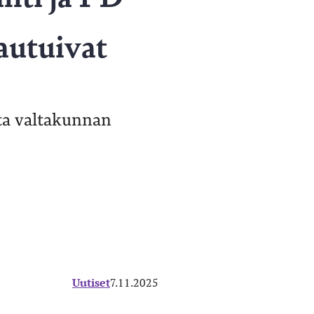
autuivat
ta valtakunnan
Uutiset
7.11.2025