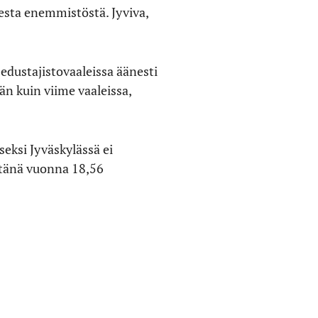
esta enemmistöstä. Jyviva,
edustajistovaaleissa äänesti
n kuin viime vaaleissa,
eksi Jyväskylässä ei
 tänä vuonna 18,56