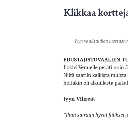
Klikkaa kortteja
Jyyn vaalistudioa luotsasiv
EDUSTAJISTOVAALIEN T
Ilokivi Venuelle peräti noin 
Niitä saatiin kaikista muist
heitäkin oli alkuillasta paikal
Jyyn Vihreät
”Ihan sairaan hyvät fiilikset,