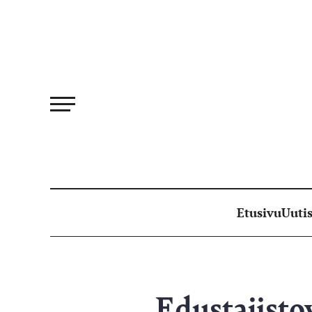
Siirry
suoraan
sisältöön
Etusivu
Uutis
Edustajistov