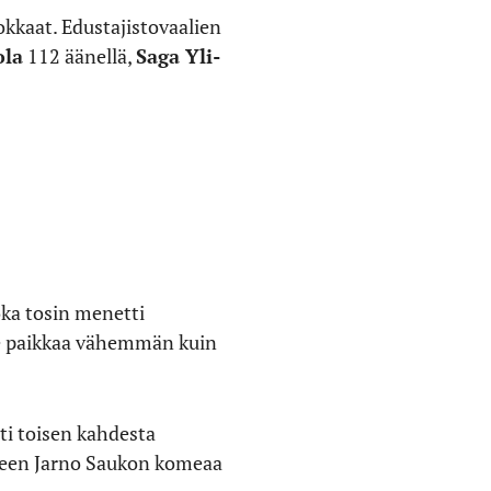
okkaat. Edustajistovaalien
ola
112 äänellä,
Saga Yli-
oka tosin menetti
lme paikkaa vähemmän kuin
ti toisen kahdesta
äneen Jarno Saukon komeaa