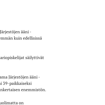
Järjestöjen ääni -
emmän kuin edellisissä
iopiskelijat säilyttivät
ama Järjestöjen ääni -
i 39-paikkaiseksi
ksinkertaisen enemmistön.
huolimatta on