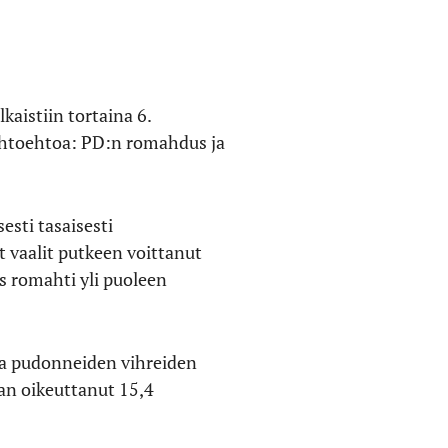
kaistiin tortaina 6.
aihtoehtoa: PD:n romahdus ja
esti tasaisesti
t vaalit putkeen voittanut
s romahti yli puoleen
sta pudonneiden vihreiden
an oikeuttanut 15,4