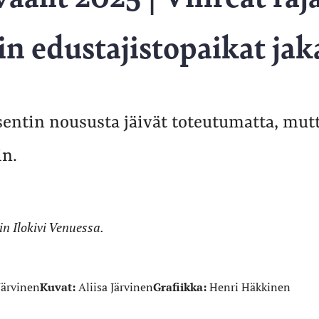
in edustajistopaikat jak
sentin noususta jäivät toteutumatta, mut
in.
iin Ilokivi Venuessa.
Järvinen
Kuvat:
Aliisa Järvinen
Grafiikka:
Henri Häkkinen