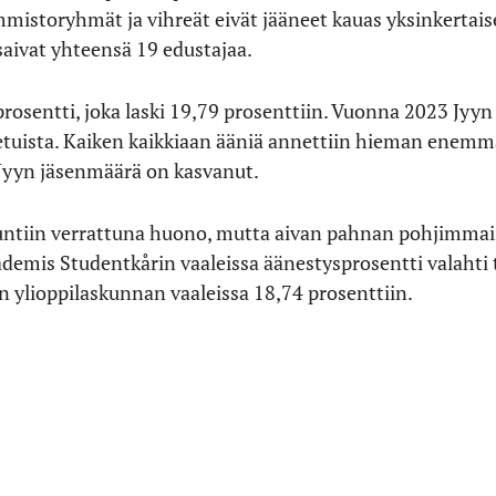
mistoryhmät ja vihreät eivät jääneet kauas yksinkertais
 saivat yhteensä 19 edustajaa.
osentti, joka laski 19,79 prosenttiin. Vuonna 2023 Jyyn 
etuista. Kaiken kaikkiaan ääniä annettiin hieman enemmä
yyn jäsenmäärä on kasvanut.
untiin verrattuna huono, mutta aivan pahnan pohjimmais
demis Studentkårin vaaleissa äänestysprosentti valahti
on ylioppilaskunnan vaaleissa 18,74 prosenttiin.