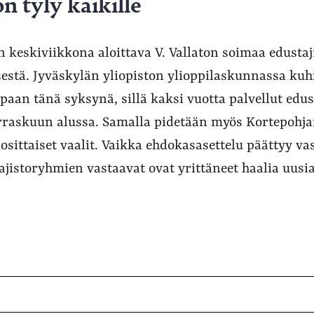
on tyly kaikille
n keskiviikkona aloittava V. Vallaton soimaa edustaj
sestä. Jyväskylän yliopiston ylioppilaskunnassa ku
paan tänä syksynä, sillä kaksi vuotta palvellut edus
rraskuun alussa. Samalla pidetään myös Kortepohja
sittaiset vaalit. Vaikka ehdokasasettelu päättyy va
ajistoryhmien vastaavat ovat yrittäneet haalia uusi