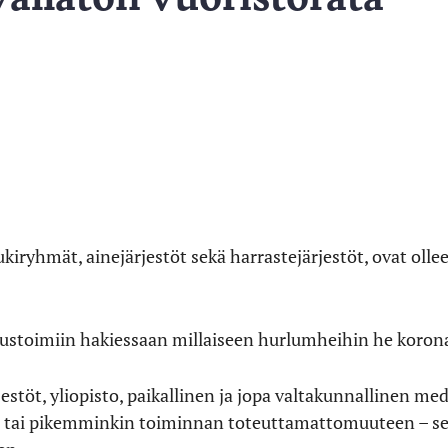
iryhmät, ainejärjestöt sekä harrastejärjestöt, ovat olle
stoimiin hakiessaan millaiseen hurlumheihin he koronav
jestöt, yliopisto, paikallinen ja jopa valtakunnallinen me
– tai pikemminkin toiminnan toteuttamattomuuteen – s