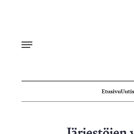
Siirry
suoraan
sisältöön
Etusivu
Uutis
Järjestöjen 