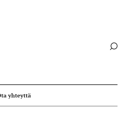
Siirry
hakusivull
ta yhteyttä