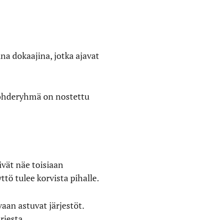
a dokaajina, jotka ajavat
kohderyhmä on nostettu
eivät näe toisiaan
ttö tulee korvista pihalle.
aan astuvat järjestöt.
rjesta.