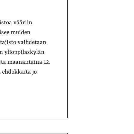
istoa vääriin
hisee muiden
tajisto vaihdetaan
n ylioppilaskylän
sta maanantaina 12.
a ehdokkaita jo