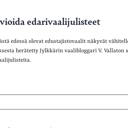
ioida edarivaalijulisteet
ästä edessä olevat edustajistovaalit näkyvät vähitelle
sesta herätetty Jylkkärin vaalibloggari V. Vallaton 
lijulisteita.