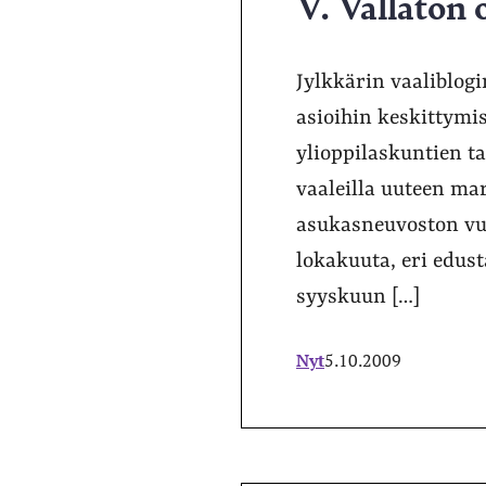
V. Vallaton 
Jylkkärin vaaliblogi
asioihin keskittymi
ylioppilaskuntien ta
vaaleilla uuteen ma
asukasneuvoston vuo
lokakuuta, eri edust
syyskuun […]
Nyt
5.10.2009