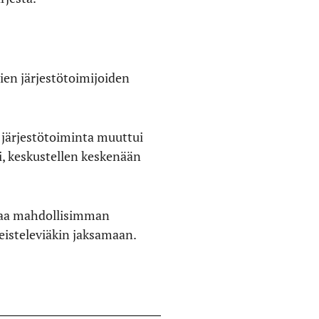
en järjestötoimijoiden
 järjestötoiminta muuttui
si, keskustellen keskenään
istaa mahdollisimman
meisteleviäkin jaksamaan.