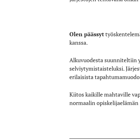
Olen päässyt
työskentelemä
kanssa.
Alkuvuodesta suunniteltiin 
selviytymistaisteluksi. Järj
erilaisista tapahtumamuodoi
Kiitos kaikille mahtaville v
normaalin opiskelijaelämän j