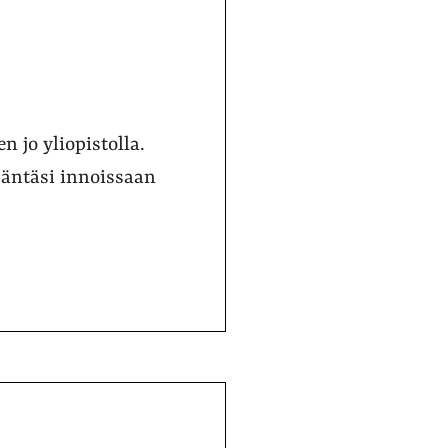
n jo yliopistolla.
säntäsi innoissaan