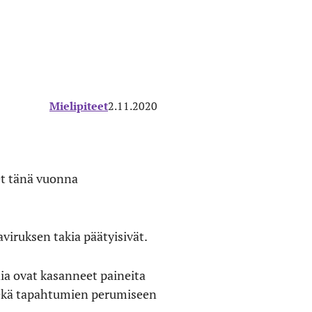
Mielipiteet
2.11.2020
et tänä vuonna
iruksen takia päätyisivät.
dia ovat kasanneet paineita
ekä tapahtumien perumiseen