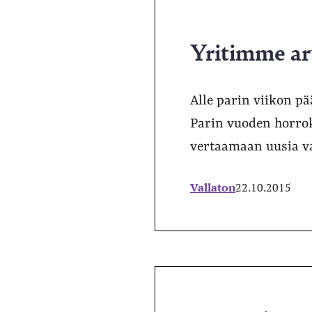
Yritimme arv
Alle parin viikon pä
Parin vuoden horrok
vertaamaan uusia vaa
Vallaton
22.10.2015