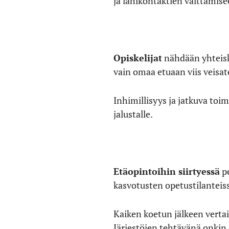
ja lähikontaktien välttämise
Opiskelijat
nähdään yhteisk
vain omaa etuaan viis veisat
Inhimillisyys ja jatkuva t
jalustalle.
Etäopintoihin siirtyessä
pe
kasvotusten opetustilanteissa
Kaiken koetun jälkeen vertai
Järjestöjen tehtävänä onkin 