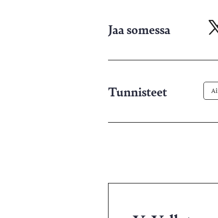
Jaa somessa
Ja
X-
pa
Tunnisteet
Ai