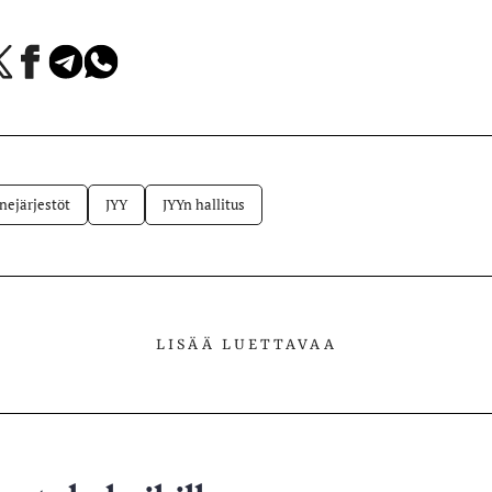
a
Jaa
Jaa
Jaa
Facebookissa
Telegramissa
WhatsAppissa
lvelussa
nejärjestöt
JYY
JYYn hallitus
LISÄÄ LUETTAVAA