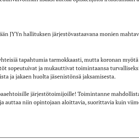
än JYYn hallituksen järjestövastaavana monien mahtavi
yhteisiä tapahtumia tarmokkaasti, mutta koronan myötä
estöt sopeutuivat ja mukauttivat toimintaansa turvallisek
sta ja jakaen huolta jäsenistönsä jaksamisesta.
apaaehtoisille järjestötoimijoille! Toimintanne mahdoll
a auttaa niin opintojaan aloittavia, suorittavia kuin vii