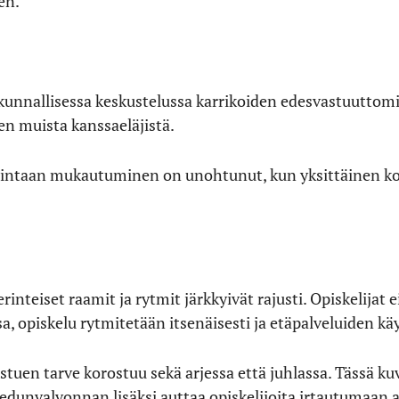
en.
unnallisessa keskustelussa karrikoiden edesvastuuttomin
en muista kanssaeläjistä.
oimintaan mukautuminen on unohtunut, kun yksittäinen 
rinteiset raamit ja rytmit järkkyivät rajusti. Opiskelijat 
, opiskelu rytmitetään itsenäisesti ja etäpalveluiden käy
stuen tarve korostuu sekä arjessa että juhlassa. Tässä kuv
edunvalvonnan lisäksi auttaa opiskelijoita irtautumaan a