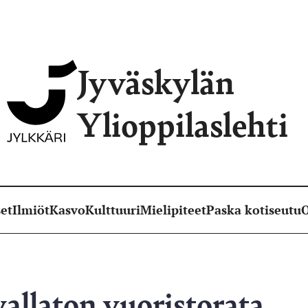
Jyväskylän
Ylioppilaslehti
et
Ilmiöt
Kasvo
Kulttuuri
Mielipiteet
Paska kotiseutu
O
vallaton vuoristorata