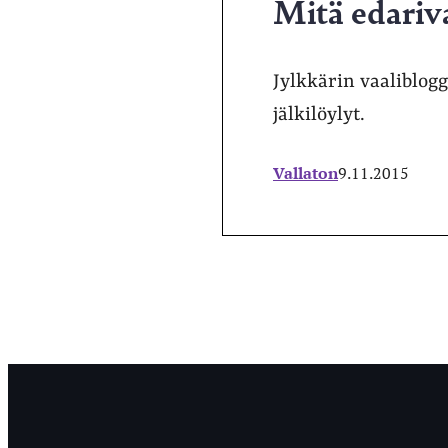
Mitä edariva
Jylkkärin vaaliblogg
jälkilöylyt.
Vallaton
9.11.2015