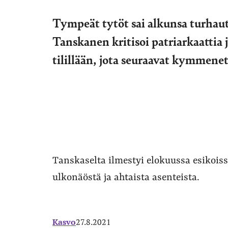
Tympeät tytöt sai alkunsa turhau
Tanskanen kritisoi patriarkaattia 
tilillään, jota seuraavat kymmene
Tanskaselta ilmestyi elokuussa esikoiss
ulkonäöstä ja ahtaista asenteista.
Kasvo
27.8.2021