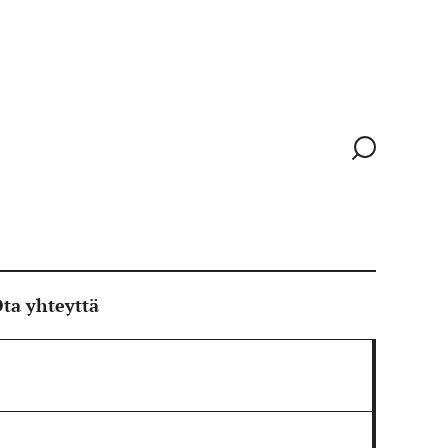
Siirry
hakusivull
ta yhteyttä