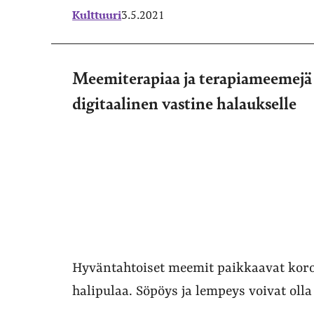
Kulttuuri
3.5.2021
Meemiterapiaa ja terapiameemej
digitaalinen vastine halaukselle
Hyväntahtoiset meemit paikkaavat koron
halipulaa. Söpöys ja lempeys voivat olla