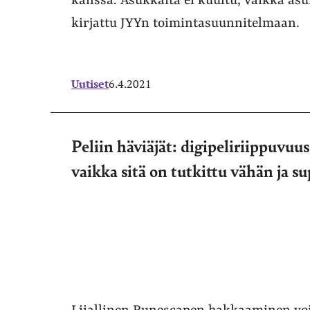
kanssa. Asukkaita ei kuultu, vaikka a
kirjattu JYYn toimintasuunnitelmaan.
Uutiset
6.4.2021
Peliin häviäjät: digipeliriippuvuus 
vaikka sitä on tutkittu vähän ja s