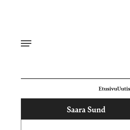
Siirry
suoraan
sisältöön
Etusivu
Uutis
Saara Sund