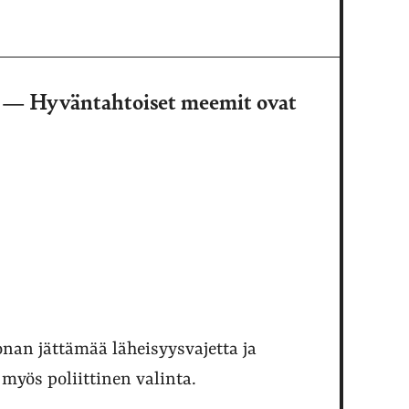
ä — Hyväntahtoiset meemit ovat
an jättämää läheisyysvajetta ja
 myös poliittinen valinta.