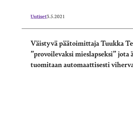
Uutiset
3.5.2021
Väistyvä päätoimittaja Tuukka T
”provoilevaksi mieslapseksi” jota 
tuomitaan automaattisesti viherv