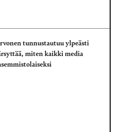
ervonen tunnustautuu ylpeästi
ärsyttää, miten kaikki media
asemmistolaiseksi