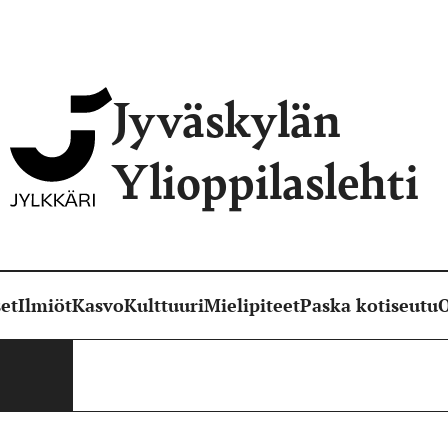
Jyväskylän
Ylioppilaslehti
et
Ilmiöt
Kasvo
Kulttuuri
Mielipiteet
Paska kotiseutu
O