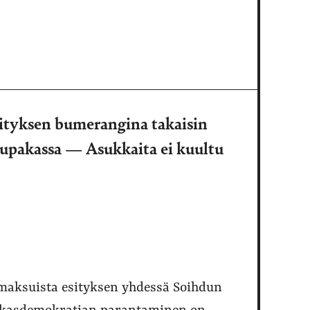
esityksen bumerangina takaisin
upakassa — Asukkaita ei kuultu
omaksuista esityksen yhdessä Soihdun