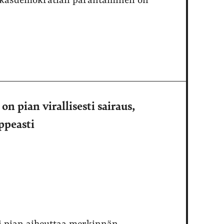
sukasdemokratian parantaminen on
on pian virallisesti sairaus,
uppeasti