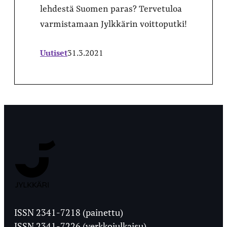
lehdestä Suomen paras? Tervetuloa
varmistamaan Jylkkärin voittoputki!
Uutiset
31.3.2021
Jyväskylän
Ylioppilaslehti
ISSN 2341-7218 (painettu)
ISSN 2341-7226 (verkkojulkaisu)