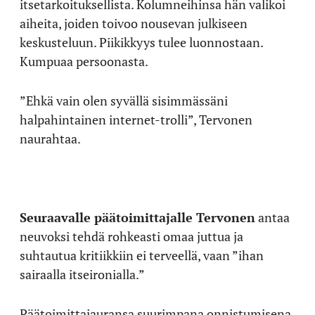
itsetarkoituksellista. Kolumneihinsa hän valikoi
aiheita, joiden toivoo nousevan julkiseen
keskusteluun. Piikikkyys tulee luonnostaan.
Kumpuaa persoonasta.
”Ehkä vain olen syvällä sisimmässäni
halpahintainen internet-trolli”, Tervonen
naurahtaa.
Seuraavalle päätoimittajalle Tervonen
antaa
neuvoksi tehdä rohkeasti omaa juttua ja
suhtautua kritiikkiin ei terveellä, vaan ”ihan
sairaalla itseironialla.”
Päätoimittajauransa suurimpana onnistumisena