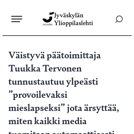
Siirry
Jyväskylän
suoraan
Siirry
Ylioppilaslehti
sisältöön
hakusivul
Väistyvä päätoimittaja
Tuukka Tervonen
tunnustautuu ylpeästi
”provoilevaksi
mieslapseksi” jota ärsyttää,
miten kaikki media
tuomitaan automaattisesti