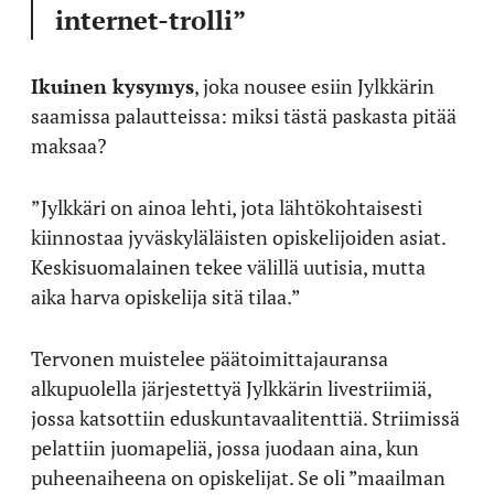
internet-trolli”
Ikuinen kysymys
, joka nousee esiin Jylkkärin
saamissa palautteissa: miksi tästä paskasta pitää
maksaa?
”Jylkkäri on ainoa lehti, jota lähtökohtaisesti
kiinnostaa jyväskyläläisten opiskelijoiden asiat.
Keskisuomalainen tekee välillä uutisia, mutta
aika harva opiskelija sitä tilaa.”
Tervonen muistelee päätoimittajauransa
alkupuolella järjestettyä Jylkkärin livestriimiä,
jossa katsottiin eduskuntavaalitenttiä. Striimissä
pelattiin juomapeliä, jossa juodaan aina, kun
puheenaiheena on opiskelijat. Se oli ”maailman