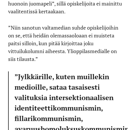
huonoin juomapeli”, sillä opiskelijoita ei mainittu
vaalitentissä kertaakaan.
”Niin sanotun valtamedian suhde opiskelijoihin
on se, että heidän olemassaoloaan ei muisteta
paitsi silloin, kun pitää kirjoittaa joku
vittuilukolumni aiheesta. Ylioppilasmedialle on
siis tilausta.”
”Jylkkärille, kuten muillekin
medioille, sataa tasaisesti
valituksia intersektionaalisen
identiteettikommunismin,
fillarikommunismin,
avaruushomoluksuskommunismin