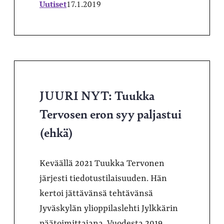
Uutiset
17.1.2019
JUURI NYT: Tuukka
Tervosen eron syy paljastui
(ehkä)
Keväällä 2021 Tuukka Tervonen
järjesti tiedotustilaisuuden. Hän
kertoi jättävänsä tehtävänsä
Jyväskylän ylioppilaslehti Jylkkärin
päätoimittajana. Vuodesta 2019