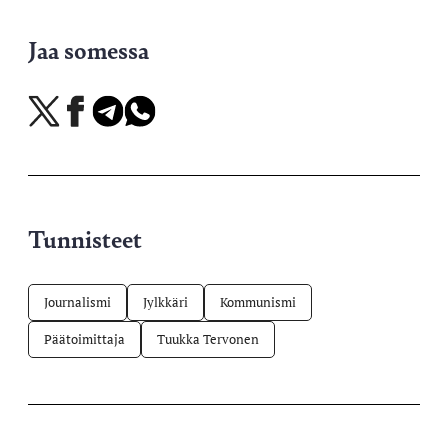
Jaa somessa
Jaa
Jaa
Jaa
Jaa
X-
Facebookissa
Telegramissa
WhatsAppissa
palvelussa
Tunnisteet
Journalismi
Jylkkäri
Kommunismi
Päätoimittaja
Tuukka Tervonen