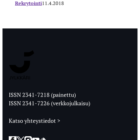
Rekrytointi
11.4.2018
Jyväskylän
Ylioppilaslehti
ISSN 2341-7218 (painettu)
ISSN 2341-7226 (verkkojulkaisu)
Katso yhteystiedot >
Facebook
Twitter
Instagram
YouTube
SoundCloud