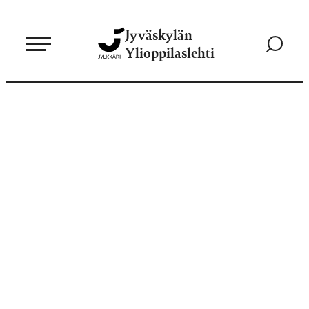
Siirry
Jyväskylän
suoraan
Siirry
Ylioppilaslehti
sisältöön
hakusivul