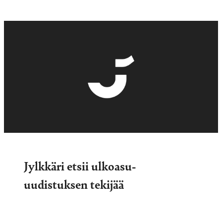
Jylkkäri etsii ulkoasu-
uudistuksen tekijää