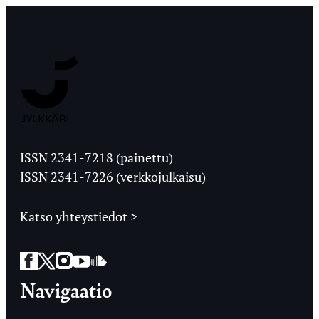
Jyväskylän
Ylioppilaslehti
ISSN 2341-7218 (painettu)
ISSN 2341-7226 (verkkojulkaisu)
Katso yhteystiedot >
Facebook
Twitter
Instagram
YouTube
SoundCloud
Navigaatio