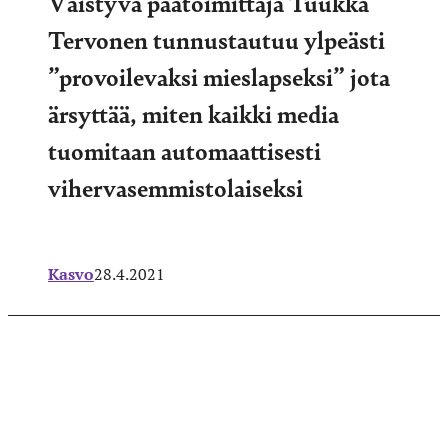
Väistyvä päätoimittaja Tuukka
Tervonen tunnustautuu ylpeästi
”provoilevaksi mieslapseksi” jota
ärsyttää, miten kaikki media
tuomitaan automaattisesti
vihervasemmistolaiseksi
Kasvo
28.4.2021