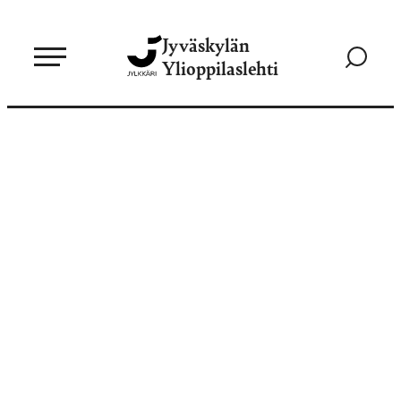
Siirry
Jyväskylän
suoraan
Siirry
Ylioppilaslehti
sisältöön
hakusivul