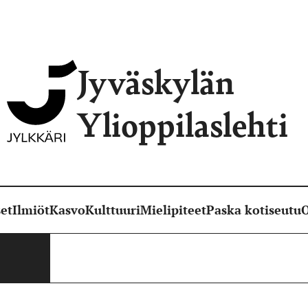
Jyväskylän
Ylioppilaslehti
et
Ilmiöt
Kasvo
Kulttuuri
Mielipiteet
Paska kotiseutu
O