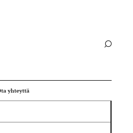
Siirry
hakusivull
ta yhteyttä