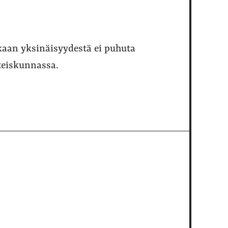
kaan yksinäisyydestä ei puhuta
hteiskunnassa.