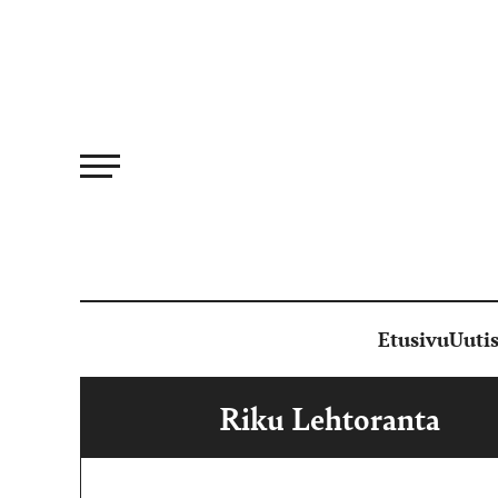
Siirry
suoraan
sisältöön
Etusivu
Uutis
Riku Lehtoranta