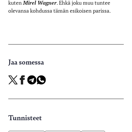
kuten
Mirel Wagner
. Ehkä joku muu tuntee
olevansa kohdussa tämän esikoisen parissa.
Jaa somessa
Jaa
Jaa
Jaa
Jaa
X-
Facebookissa
Telegramissa
WhatsAppissa
palvelussa
Tunnisteet