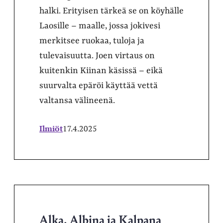
halki. Erityisen tärkeä se on köyhälle
Laosille – maalle, jossa jokivesi
merkitsee ruokaa, tuloja ja
tulevaisuutta. Joen virtaus on
kuitenkin Kiinan käsissä – eikä
suurvalta epäröi käyttää vettä
valtansa välineenä.
Ilmiöt
17.4.2025
Alka, Albina ja Kalpana