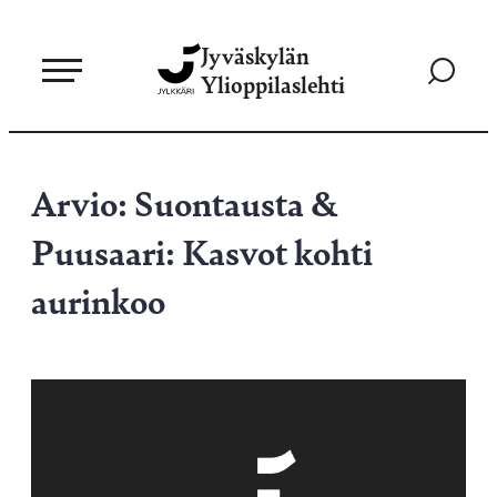
Siirry
Jyväskylän
suoraan
Siirry
Ylioppilaslehti
sisältöön
hakusivul
Arvio: Suontausta &
Puusaari: Kasvot kohti
aurinkoo