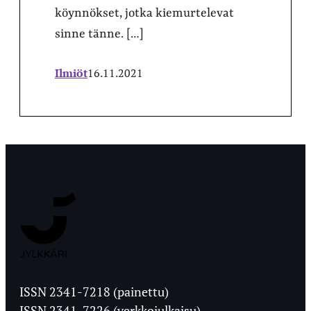
köynnökset, jotka kiemurtelevat
sinne tänne. […]
Ilmiöt
16.11.2021
Jyväskylän
Ylioppilaslehti
ISSN 2341-7218 (painettu)
ISSN 2341-7226 (verkkojulkaisu)