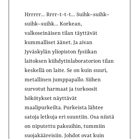
Hrrrrr… Rrrr-t-t-t… Suihk–suihk–
suihk–suihk… Korkean,
valkoseinäisen tilan täyttävät
kummalliset äänet. Ja aivan
Jyväskylän yliopiston fysiikan
laitoksen kiihdytinlaboratorion tilan
keskellä on laite. Se on kuin suuri,
metallinen jumppapallo. Siihen
survotut harmaat ja turkoosit
hökötykset näyttävät
maalipurkeilta. Purkeista lähtee
satoja letkuja eri suuntiin. Osa niistä
on niputettu paksuihin, tummiin
suojakääreisiin. Johdot ovat kuin