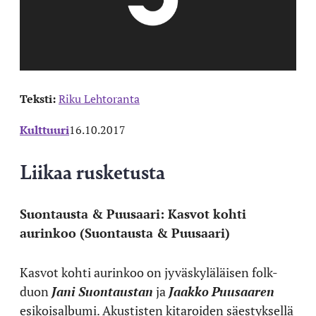
Teksti:
Riku Lehtoranta
Kulttuuri
16.10.2017
Liikaa rusketusta
Suontausta & Puusaari: Kasvot kohti
aurinkoo (Suontausta & Puusaari)
Kasvot kohti aurinkoo on jyväskyläläisen folk-
duon
Jani Suontaustan
ja
Jaakko
Puusaaren
esikoisalbumi. Akustisten kitaroiden säestyksellä