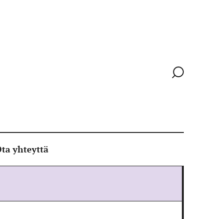
Siirry
hakusivull
ta yhteyttä