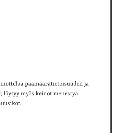
inottelua päämäärätietoisuuden ja
y, löytyy myös keinot menestyä
muusikot.