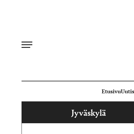
Siirry
suoraan
sisältöön
Etusivu
Uutis
Jyväskylä