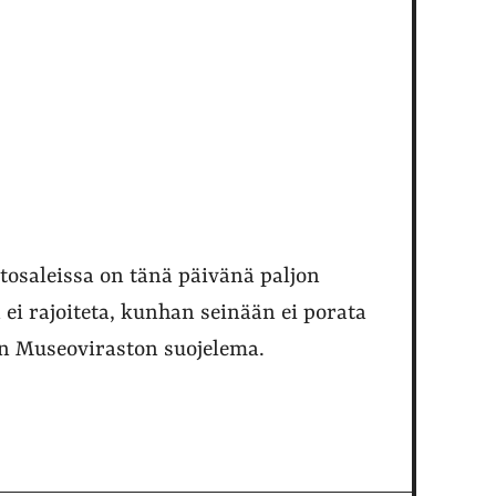
ä
stosaleissa on tänä päivänä paljon
ä ei rajoiteta, kunhan seinään ei porata
 on Museoviraston suojelema.