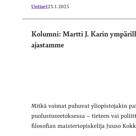
Uutiset
23.1.2025
Kolumni: Martti J. Karin ympärille
ajastamme
Mitkä voimat puhuvat yliopistojakin pai
puolustuseetoksessa – tieteen vai polii
filosofian maisteriopiskelija Juuso Kok