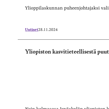
Ylioppilaskunnan puheenjohtajaksi valit
Uutiset
28.11.2024
Yliopiston kasvitieteellisestä puu