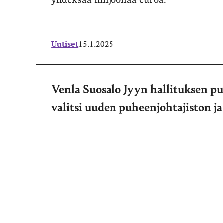
yhdeksää miljoonaa euroa.
Uutiset
15.1.2025
Venla Suosalo Jyyn hallituksen pu
valitsi uuden puheenjohtajiston ja