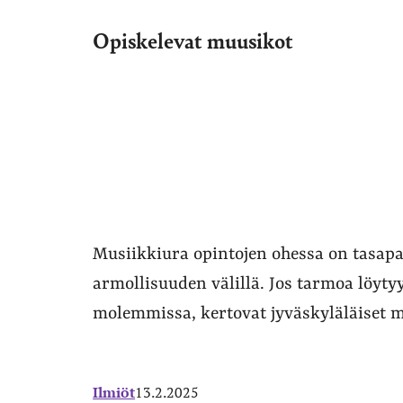
Opiskelevat muusikot
Musiikkiura opintojen ohessa on tasapa
armollisuuden välillä. Jos tarmoa löyty
molemmissa, kertovat jyväskyläläiset 
Ilmiöt
13.2.2025