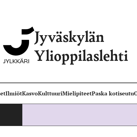
Jyväskylän
Ylioppilaslehti
et
Ilmiöt
Kasvo
Kulttuuri
Mielipiteet
Paska kotiseutu
O